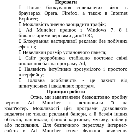
Переваги

Повне блокування спливаючих вікон в
браузерах Opera, Firefox, а також в Internet
Explorer;

Можливість значно заощадити трафік;

Ad Muncher працює з Windows 7, 8 і
більш старими версіями даної ОС;

Блокування настирливої реклами без побічних
ефектів;

Невеликий розмір установчого пакета;

Сайт розробника стабільно постачає свіжі
оновлення баз на програму Ad;

Наявність інтуїтивно зрозумілого і простого
інтерфейсу;

Головна особливість - це захист від
шпигунських і шкідливих програм.
Принцип роботи
Отже, ми завантажили безкоштовно пробну
версію Ad Muncher і встановили її на
комп'ютер.
Можливості цієї програми дозволяють
видаляти не тільки рекламні банери, а й безліч інших
об'єктів, наприклад, фонові картинки, музику, таблиці
або посилання.
Для безпечного перегляду інтернет-
сайтів в Ad Muncher існує функція виявлення