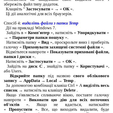
збережіть файл типу додаток.
Клацніть "
Застосувати
» → «
ОК
».
Ці дії аналогічні для всіх браузерів.
Спосіб 4:
видаліть файли з папки Temp
Дії на прикладі Windows 7.
Зайдіть в «
Комп'ютер
», натисніть «
Упорядкувати
»
→ «
Параметри папки пошуку
».
Натисніть папку «
Вид
», проскрольте вниз і приберіть
галочку «
Приховувати захищені системні файли
».
Відмітьтеся навпроти «
Показувати приховані файли,
папки і диски
».
Натисніть «
Застосувати
» → «
ОК
».
Зайдіть на
диск С
, знайдіть папку «
Користувачі
»,
або Users.
Відкрийте папку
під назвою
свого облікового
запису
→
AppData
→
Local
→
Temp
.
За допомогою комбінації клавіш Ctrl + A
виділіть весь
список
→ натисніть на клавішу
Delete
.
Якщо з'являється спливаюче вікно, поставте галочку
навпроти «
Виконати цю дію для всіх поточних
об'єктів
».
Якщо не вдається, натискайте
«
Пропустити
».
Все, що виходить видалити, буде