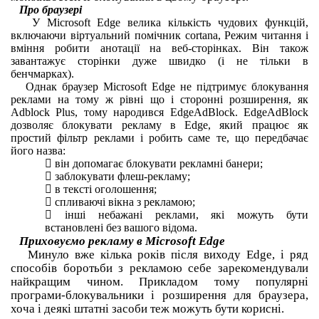
Про браузері
У Microsoft Edge велика кількість чудових функцій,
включаючи віртуальний помічник cortana, Режим читання і
вміння робити анотації на веб-сторінках.
Він також
завантажує сторінки дуже швидко (і не тільки в
бенчмарках).
Однак браузер Microsoft Edge не підтримує блокування
реклами на тому ж рівні що і сторонні розширення, як
Adblock Plus, тому народився EdgeAdBlock.
EdgeAdBlock
дозволяє блокувати рекламу в Edge, який працює як
простий фільтр реклами і робить саме те, що передбачає
його назва:

він допомагає блокувати рекламні банери;

заблокувати флеш-рекламу;

в тексті оголошення;

спливаючі вікна з рекламою;

інші небажані реклами, які можуть бути
встановлені без вашого відома.
Приховуємо рекламу в Microsoft Edge
Минуло вже кілька років після виходу Edge, і ряд
способів боротьби з рекламою себе зарекомендували
найкращим чином.
Прикладом тому популярні
програми-блокувальники і розширення для браузера,
хоча і деякі штатні засоби теж можуть бути корисні.