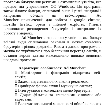
програма блокування реклами.
Безкоштовна утиліта, яка
працює під управлінням ОС Windows.
Ця програма,
також блокує банери, спливаючі вікна і різні шкідливі і
неприємні об'єкти на веб-сторінці.
Ad
Muncher
призначений
для
роботи
з
google chrome,
mozilla firefox, opera
і
internet explorer.
Утиліта
встановлює розширення браузерів і контролює їх
роботу в мережі.
Ad Muncher є корисною утилітою, яка блокує
всілякі види спливаючої реклами в межах сучасних
браузерів і різних додатків.
Разом з даною програмою,
можна не турбуватися про безпечний перегляд сайтів, її
остання версія здатна максимально швидко виявляти
шкідливі програми.
Характерні особливості Ad Muncher:

Моніторинг і фільтрація відкритих веб-
сайтів;

Захист від спливаючих вікон з рекламою;

Прибирає фонові звуки і музику на сайтах;
 І
нтегрується в контекстне меню браузерів;

Додає фільтри за ключовими словами або
адресами;

Включає розширені можливості обробки деяких