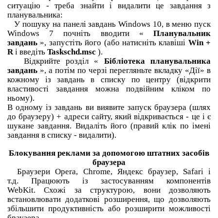
ситуацію - треба знайти і видалити це завдання з
планувальника:
У пошуку на панелі завдань Windows 10, в меню пуск
Windows 7 почніть вводити «
Планувальник
завдань
», запустіть його (або натисніть клавіші
Win +
R
і введіть
Taskschd.msc
).
Відкрийте розділ «
Бібліотека планувальника
завдань
», а потім по черзі перегляньте вкладку «Дії» в
кожному із завдань в списку по центру (відкрити
властивості завдання можна подвійним кліком по
ньому).
В одному із завдань ви виявите запуск браузера (шлях
до браузеру) + адреси сайту, який відкривається - це і є
шукане завдання.
Видаліть його (правий клік по імені
завдання в списку - видалити).
Блокування реклами за допомогою штатних засобів
браузера
Браузери Opera, Chrome, Яндекс браузер, Safari і
т.д. Працюють із застосуванням компонентів
WebKit.
Схожі за структурою, вони дозволяють
встановлювати додаткові розширення, що дозволяють
збільшити продуктивність або розширити можливості
браузера.