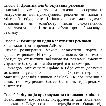
Спосіб 1:
Додатки для блокування реклами
Сьогодні Вам доступний значний асортимент
інструментів для приховування реклами не тільки в
Microsoft Edge, але і інших програмах.
Досить
встановити на комп'ютер такий блокувальник,
налаштувати його і можна забути про набридливу ​​
рекламу.
Спосіб 2:
Розширення для блокування реклами
Завантажити розширення AdBlock
Значок розширення можна встановити поруч з
адресним рядком.
Натиснувши на нього, Ви отримаєте
доступ до статистики заблокованої реклами, зможете
управляти блокуванням або перейти в параметри.
З виходом Anniversary Update в Edge стала доступна
можливість установки розширень.
Одним з перших в
Магазині додатків з'явився AdBlock.
Це розширення в
автоматичному режимі блокує більшість видів реклами
в Інтернеті.
Спосіб 3:
Функція приховування спливаючих вікон
Повноцінних вбудованих інструментів для видалення
реклами в Edge поки не передбачено.
Однак від