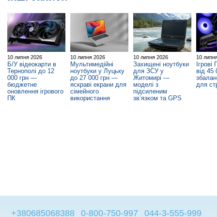
10 липня 2026
10 липня 2026
10 липня 2026
10 липн
Б/У відеокарти в
Мультимедійні
Захищені ноутбуки
Ігрові 
Тернополі до 12
ноутбуки у Луцьку
для ЗСУ у
від 45
000 грн —
до 27 000 грн —
Житомирі —
збалан
бюджетне
яскраві екрани для
моделі з
для ст
оновлення ігрового
сімейного
підсиленим
ПК
використання
зв’язком та GPS
+380685068388
0-800-750-997
044-3-555-999