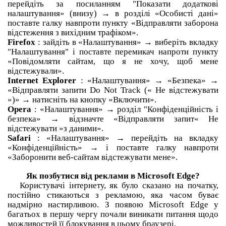
перейдіть за посиланням "Показати додаткові
налаштування» (внизу) → в розділі «Особисті дані»
поставте галку навпроти пункту «Відправляти заборона
відстеження з вихідним трафіком».
Firefox
: зайдіть в «Налаштування» → виберіть вкладку
"Налаштування" і поставте перемикач напроти пункту
«Повідомляти сайтам, що я не хочу, щоб мене
відстежували».
Internet Explorer
: «Налаштування» → «Безпека» →
«Відправляти запити Do Not Track (« Не відстежувати
»)» → натисніть на кнопку «Включити».
Opera
: «Налаштування» → розділ "Конфіденційність і
безпека» → відзначте «Відправляти запит« Не
відстежувати »з даними».
Safari
: «Налаштування» → перейдіть на вкладку
«Конфіденційність» → і поставте галку навпроти
«Заборонити веб-сайтам відстежувати мене».
Як позбутися від реклами в Microsoft Edge?
Користувачі інтернету, як було сказано на початку,
постійно стикаються з рекламою, яка часом буває
надмірно настирливою.
З появою Microsoft Edge у
багатьох в першу чергу почали виникати питання щодо
можливостей її блокування в цьому браузері.