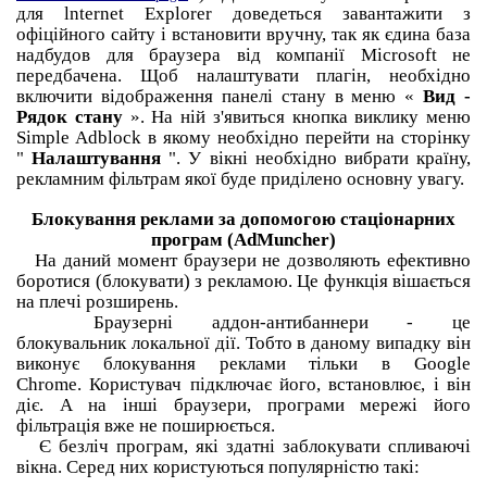
для lnternet Explorer доведеться завантажити з
офіційного сайту і встановити вручну, так як єдина база
надбудов для браузера від компанії Microsoft не
передбачена.
Щоб налаштувати плагін, необхідно
включити відображення панелі стану в меню «
Вид -
Рядок стану
».
На ній з'явиться кнопка виклику меню
Simple Adblock в якому необхідно перейти на сторінку
"
Налаштування
".
У вікні необхідно вибрати країну,
рекламним фільтрам якої буде приділено основну увагу.
Блокування реклами за допомогою стаціонарних
програм (AdMuncher)
На даний момент браузери не дозволяють ефективно
боротися (блокувати) з рекламою.
Це функція вішається
на плечі розширень.
Браузерні аддон-антибаннери - це
блокувальник локальної дії.
Тобто в даному випадку він
виконує блокування реклами тільки в Google
Chrome.
Користувач підключає його, встановлює, і він
діє.
А на інші браузери, програми мережі його
фільтрація вже не поширюється.
Є безліч програм, які здатні заблокувати спливаючі
вікна.
Серед них користуються популярністю такі: