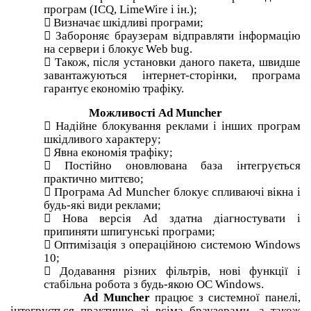
програм (ICQ, LimeWire і ін.);

Визначає шкідливі програми;

Забороняє браузерам відправляти інформацію
на сервери і блокує Web bug.

Також, після установки даного пакета, швидше
завантажуються інтернет-сторінки, програма
гарантує економію трафіку.
Можливості Ad Muncher

Надійне блокування реклами і інших програм
шкідливого характеру;

Явна економія трафіку;

Постійно оновлювана база інтегрується
практично миттєво;

Програма Ad Muncher блокує спливаючі вікна і
будь-які види реклами;

Нова версія Ad здатна діагностувати і
припиняти шпигунські програми;

Оптимізація з операційною системою Windows
10;

Додавання різних фільтрів, нові функції і
стабільна робота з будь-якою ОС Windows.
Ad Muncher
працює з системної панелі,
інтегрується практично зі всіма браузерами, а також