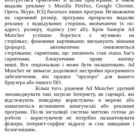
видаляє рекламу з Mozilla Firefox, Google Chrome,
Opera, Skype, ICQ багатьох інших програм.
Незважаючи
на скромний розмір, програма прекрасно видаляє
рекламу з відвідуваних сторінок, визначаючи їх по:
адресі, розміру, підпису (тег alt).
Крім банерів Ad
Muncher успішно бореться з: музикою на
сторінках;
фоновими картинками;
вискакують вікнами
(popups);
автоматично оновлюються
сторінками;
скриптами, що змінюють стан status bar'а
скриптами, блокуючими праву кнопку
миші.
Все опціонально і може бути налаштовано.
Ad
Muncher не вимагає додаткової настройки програмного
забезпечення, він працює "прозоро" для вашого
браузера або іншого ПО.
Більш того, рішення Ad Muncher здатний
знешкоджувати такі загрози Інтернету, як сценарії, які
відстежують поведінку користувача в мережі або
намагаються встановити шпигунські або рекламні
програми.
Після інсталяції система миттєво готова до
роботи - користувачеві не потрібно налаштовувати
фільтри, інтернет-серфінг відразу ж стає швидшим і
безпечнішим.