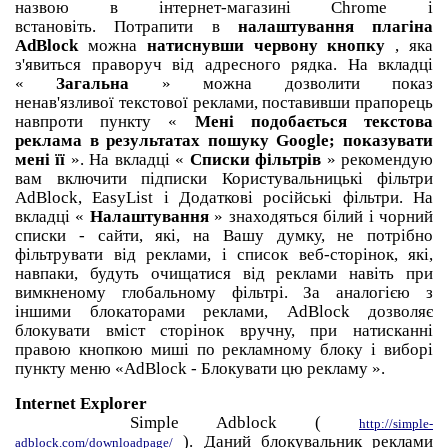
назвою в інтернет-магазині Chrome і
встановіть.
Потрапити в
налаштування плагіна
AdBlock
можна
натиснувши червону кнопку
, яка
з'явиться праворуч від адресного рядка.
На вкладці
«
Загальна
» можна дозволити показ
ненав'язливої текстової реклами, поставивши прапорець
навпроти пункту «
Мені подобається текстова
реклама в результатах пошуку Google;
показувати
мені її
».
На вкладці «
Списки фільтрів
» рекомендую
вам включити підписки Користувальницькі фільтри
AdВlock, EasyList і Додаткові російські фільтри.
На
вкладці «
Налаштування
» знаходяться білий і чорний
списки - сайти, які, на Вашу думку, не потрібно
фільтрувати від реклами, і список веб-сторінок, які,
навпаки, будуть очищатися від реклами навіть при
вимкненому глобальному фільтрі.
За аналогією з
іншими блокаторами реклами, AdBlock дозволяє
блокувати вміст сторінок вручну, при натисканні
правою кнопкою миші по рекламному блоку і виборі
пункту меню
«AdBlock -
Блокувати
цю
рекламу
».
Internet Explorer
Simple Adblock (
http://simple-
).
Даний блокувальник реклами
adblock.com/downloadpage/