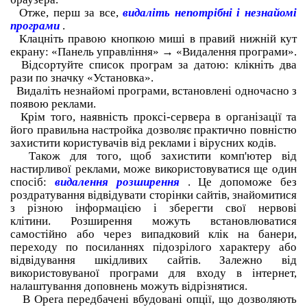
Отже, перш за все,
видаліть непотрібні і незнайомі
програми
.
Клацніть правою кнопкою миші в правий нижній кут
екрану: «Панель управління» → «Видалення програми».
Відсортуйте список програм за датою: клікніть два
рази по значку «Установка».
Видаліть незнайомі програми, встановлені одночасно з
появою реклами.
Крім того, наявність проксі-сервера в організації та
його правильна настройка дозволяє практично повністю
захистити користувачів від реклами і вірусних кодів.
Також для того, щоб захистити комп'ютер від
настирливої реклами, може використовуватися ще один
спосіб:
видалення розширення
.
Це допоможе без
роздратування відвідувати сторінки сайтів, знайомитися
з різною інформацією і зберегти свої нервові
клітини.
Розширення можуть встановлюватися
самостійно або через випадковий клік на банери,
переходу по посиланнях підозрілого характеру або
відвідування шкідливих сайтів.
Залежно від
використовуваної програми для входу в інтернет,
налаштування доповнень можуть відрізнятися.
В
Opera
передбачені вбудовані опції, що дозволяють