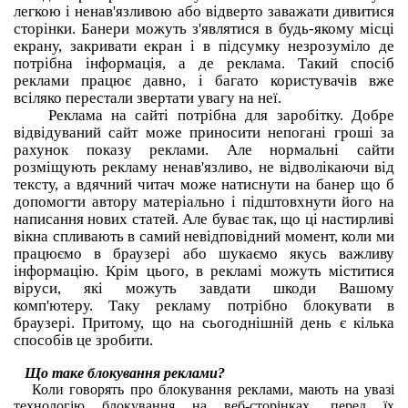
легкою і ненав'язливою або відверто заважати дивитися
сторінки. Банери можуть з'являтися в будь-якому місці
екрану, закривати екран і в підсумку незрозуміло де
потрібна інформація, а де реклама. Такий спосіб
реклами працює давно, і багато користувачів вже
всіляко перестали звертати увагу на неї.
Реклама на сайті потрібна для заробітку.
Добре
відвідуваний сайт може приносити непогані гроші за
рахунок показу реклами.
Але нормальні сайти
розміщують рекламу ненав'язливо, не відволікаючи від
тексту, а вдячний читач може натиснути на банер що б
допомогти автору матеріально і підштовхнути його на
написання нових статей.
Але буває так, що ці настирливі
вікна спливають в самий невідповідний момент, коли ми
працюємо в браузері або шукаємо якусь важливу
інформацію.
Крім цього, в рекламі можуть міститися
віруси, які можуть завдати шкоди Вашому
комп'ютеру.
Таку рекламу потрібно блокувати в
браузері.
Притому, що на сьогоднішній день є кілька
способів це зробити.
Що таке блокування реклами?
Коли говорять про блокування реклами, мають на увазі
технологію блокування на веб-сторінках, перед їх