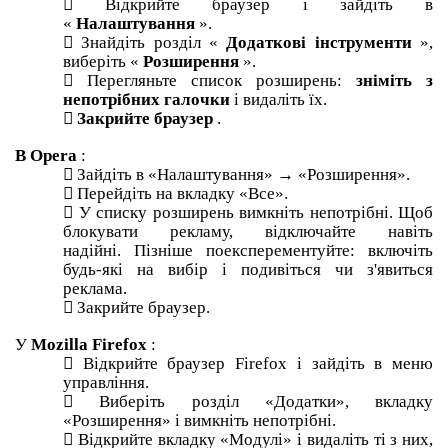

Відкрийте браузер і зайдіть в
«
Налаштування
».

Знайдіть розділ «
Додаткові інструменти
»,
виберіть «
Розширення
».

Перегляньте список розширень:
зніміть з
непотрібних галочки
і видаліть їх.

Закрийте браузер
.
В
Opera
:

Зайдіть в «Налаштування» → «Розширення».

Перейдіть на вкладку «Все».

У списку розширень вимкніть непотрібні.
Щоб
блокувати рекламу, відключайте навіть
надійні.
Пізніше поексперементуйте: включіть
будь-які на вибір і подивіться чи з'явиться
реклама.

Закрийте браузер.
У
Mozilla Firefox
:

Відкрийте браузер Firefox і зайдіть в меню
управління.

Виберіть розділ «Додатки», вкладку
«Розширення» і вимкніть непотрібні.

Відкрийте вкладку «Модулі» і видаліть ті з них,