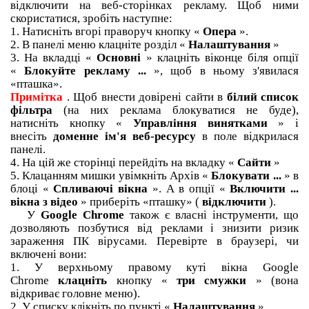
відключити на веб-сторінках рекламу.
Щоб ними
скористатися, зробіть наступне:
1. Натисніть вгорі праворуч кнопку «
Опера
».
2. В панелі меню клацніте розділ «
Налаштування
»
3. На вкладці «
Основні
» клацніть віконце біля опції
«
Блокуйте рекламу ...
», щоб в ньому з'явилася
«пташка».
Примітка
.
Щоб внести довірені сайти в
білий список
фільтра
(на них реклама блокуватися не буде),
натисніть кнопку «
Управління винятками
» і
внесіть
доменне ім'я веб-ресурсу
в поле відкрилася
панелі.
4. На цій же сторінці перейдіть на вкладку «
Сайти
»
5. Клацанням мишки увімкніть Архів «
Блокувати ...
» в
блоці «
Спливаючі вікна
».
А в опції «
Включити ...
вікна з відео
» приберіть «пташку» (
відключити
).
У
Google Chrome
також є власні інструменти, що
дозволяють позбутися від реклами і знизити ризик
зараження ПК вірусами.
Перевірте в браузері, чи
включені вони:
1. У верхньому правому куті вікна Google
Chrome
клацніть
кнопку «
три смужки
» (вона
відкриває головне меню).
2. У списку клікніть по пункті «
Налаштування
».