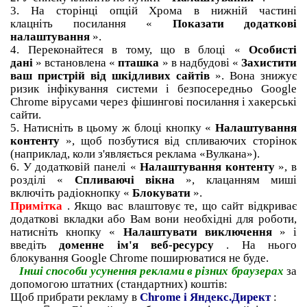
3. На сторінці опцій Хрома в нижній частині
клацніть посилання «
Показати додаткові
налаштування
».
4. Переконайтеся в тому, що в блоці «
Особисті
дані
»
встановлена «
пташка
» в надбудові «
Захистити
ваш пристрій від шкідливих сайтів
».
Вона знижує
ризик інфікування системи і безпосередньо Google
Chrome вірусами через фішингові посилання і хакерські
сайти.
5. Натисніть в цьому ж блоці кнопку «
Налаштування
контенту
», щоб позбутися від спливаючих сторінок
(наприклад, коли з'являється реклама «Вулкана»).
6. У додатковій панелі «
Налаштування контенту
», в
розділі «
Спливаючі вікна
», клацанням миші
включіть радіокнопку «
Блокувати
».
Примітка
.
Якщо вас влаштовує те, що сайт відкриває
додаткові вкладки або Вам вони необхідні для роботи,
натисніть кнопку «
Налаштувати виключення
» і
введіть
доменне ім'я веб-ресурсу
.
На нього
блокування Google Chrome поширюватися не буде.
Інші способи усунення реклами в різних браузерах
за
допомогою штатних (стандартних) коштів:
Щоб прибрати рекламу в
Chrome
і Яндекс.Директ
: