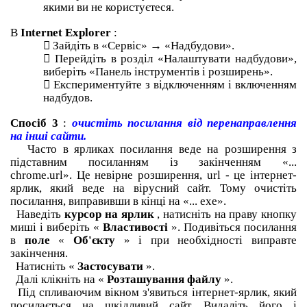
якими ви не користуєтеся.
В
Internet Explorer
:

Зайдіть в «Сервіс» → «Надбудови».

Перейдіть в розділ «Налаштувати надбудови»,
виберіть «Панель інструментів і розширень».

Експериментуйте з відключенням і включенням
надбудов.
Спосіб 3
:
очистіть посилання від перенаправлення
на інші сайти.
Часто в ярликах посилання веде на розширення з
підставним посиланням із закінченням «...
chrome.url».
Це невірне розширення, url - це інтернет-
ярлик, який веде на вірусний сайт.
Тому очистіть
посилання, виправивши в кінці на «... exe».
Наведіть
курсор на ярлик
, натисніть на праву кнопку
миші і виберіть «
Властивості
».
Подивіться посилання
в
поле
«
Об'єкту
» і при необхідності виправте
закінчення.
Натисніть «
Застосувати
».
Далі клікніть на «
Розташування файлу
».
Під спливаючим вікном з'явиться інтернет-ярлик, який
посилається на шкідливий сайт.
Видаліть його і