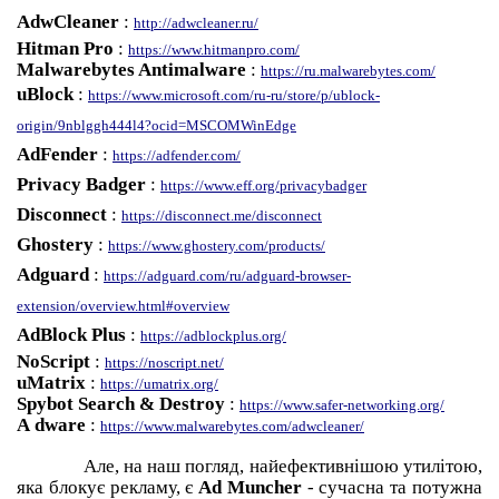
AdwCleaner
:
http://adwcleaner.ru/
Hitman Pro
:
https://www.hitmanpro.com/
Malwarebytes Antimalware
:
https://ru.malwarebytes.com/
uBlock
:
https://www.microsoft.com/ru-ru/store/p/ublock-
origin/9nblggh444l4?ocid=MSCOMWinEdge
AdFender
:
https://adfender.com/
Privacy
Badger
:
https://www.eff.org/privacybadger
Disconnect
:
https://disconnect.me/disconnect
Ghostery
:
https://www.ghostery.com/products/
Adguard
:
https://adguard.com/ru/adguard-browser-
extension/overview.html#overview
AdBlock Plus
:
https://adblockplus.org/
NoScript
:
https://noscript.net/
uMatrix
:
https://umatrix.org/
Spybot Search & Destroy
:
https://www.safer-networking.org/
А
dware
:
https://www.malwarebytes.com/adwcleaner/
Але, на наш погляд, найефективнішою утилітою,
яка блокує рекламу, є
Ad Muncher
- сучасна та потужна