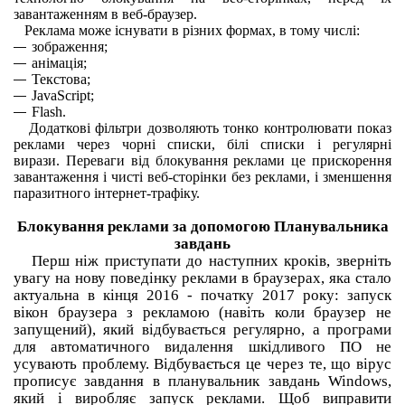
завантаженням в веб-браузер.
Реклама може існувати в різних формах, в тому числі:
зображення;
анімація;
Текстова;
JavaScript;
Flash.
Додаткові фільтри дозволяють тонко контролювати показ
реклами через чорні списки, білі списки і регулярні
вирази.
Переваги від блокування реклами це прискорення
завантаження і чисті веб-сторінки без реклами, і зменшення
паразитного інтернет-трафіку.
Блокування реклами за допомогою Планувальника
завдань
Перш ніж приступати до наступних кроків, зверніть
увагу на нову поведінку реклами в браузерах, яка стало
актуальна в кінця 2016 - початку 2017 року: запуск
вікон браузера з рекламою (навіть коли браузер не
запущений), який відбувається регулярно, а програми
для автоматичного видалення шкідливого ПО не
усувають проблему.
Відбувається це через те, що вірус
прописує завдання в планувальник завдань Windows,
який і виробляє запуск реклами.
Щоб виправити