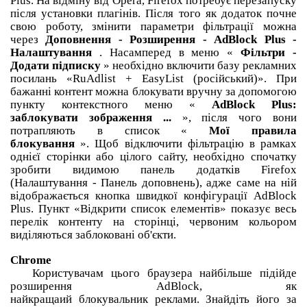
Plus.
На відміну від Opera, Firefox потребує перезапуску
після установки плагінів.
Після того як додаток почне
свою роботу, змінити параметри фільтрації можна
через
Доповнення - Розширення - AdBlock Plus -
Налаштування
.
Насамперед в меню «
Фільтри -
Додати підписку
» необхідно включити базу рекламних
посилань «RuAdlist + EasyList (російський)».
При
бажанні контент можна блокувати вручну за допомогою
пункту контекстного меню «
AdBlock Plus:
заблокувати зображення ...
», після чого вони
потрапляють в список «
Мої правила
блокування
».
Щоб відключити фільтрацію в рамках
однієї сторінки або цілого сайту, необхідно спочатку
зробити видимою панель додатків Firefox
(Налаштування - Панель доповнень), адже саме на ній
відображається кнопка швидкої конфігурації AdBlock
Plus.
Пункт «Відкрити список елементів» показує весь
перелік контенту на сторінці, червоним кольором
виділяються заблоковані об'єкти.
Chrome
Користувачам цього браузера найбільше підійде
розширення AdBlock, як
найкращаий блокувальник реклами.
Знайдіть його за