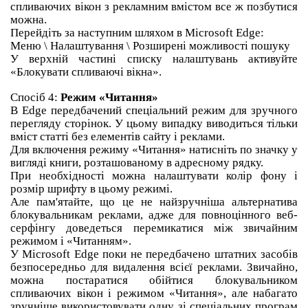
спливаючих вікон з рекламним вмістом все ж позбутися
можна.
Перейдіть за наступним шляхом в Microsoft Edge:
Меню \ Налаштування \ Розширені можливості пошуку
У верхній частині списку налаштувань активуйте
«Блокувати спливаючі вікна».
Спосіб 4:
Режим «Читання»
В Edge передбачений спеціальний режим для зручного
перегляду сторінок.
У цьому випадку виводиться тільки
вміст статті без елементів сайту і реклами.
Для включення режиму «Читання» натисніть по значку у
вигляді книги, розташованому в адресному рядку.
При необхідності можна налаштувати колір фону і
розмір шрифту в цьому режимі.
Але пам'ятайте, що це не найзручніша альтернатива
блокувальникам реклами, адже для повноцінного веб-
серфінгу доведеться перемикатися між звичайним
режимом і «Читанням».
У Microsoft Edge поки не передбачено штатних засобів
безпосередньо для видалення всієї реклами.
Звичайно,
можна постаратися обійтися блокувальником
спливаючих вікон і режимом «Читання», але набагато
зручніше використовувати одну зі спеціальних програм