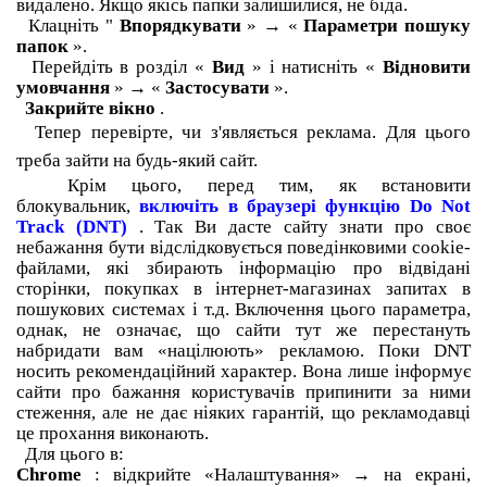
видалено.
Якщо якісь папки залишилися, не біда.
Клацніть "
Впорядкувати
» → «
Параметри пошуку
папок
».
Перейдіть в розділ «
Вид
» і натисніть «
Відновити
умовчання
» → «
Застосувати
».
Закрийте вікно
.
Тепер перевірте, чи з'являється реклама.
Для цього
треба зайти на будь-який сайт.
Крім цього, перед тим, як встановити
блокувальник,
включіть в браузері функцію Do Not
Track (DNT)
.
Так Ви дасте сайту знати про своє
небажання бути відслідковується поведінковими cookie-
файлами, які збирають інформацію про відвідані
сторінки, покупках в інтернет-магазинах запитах в
пошукових системах і т.д. Включення цього параметра,
однак, не означає, що сайти тут же перестануть
набридати вам «націлюють» рекламою.
Поки DNT
носить рекомендаційний характер.
Вона лише інформує
сайти про бажання користувачів припинити за ними
стеження, але не дає ніяких гарантій, що рекламодавці
це прохання виконають.
Для цього в:
Chrome
: відкрийте «Налаштування» → на екрані,