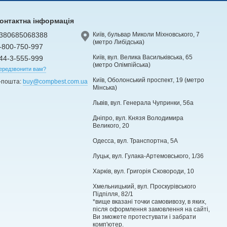
онтактна інформація
380685068388
Київ, бульвар Миколи Міхновського, 7
(метро Либідська)
-800-750-997
Київ, вул. Велика Васильківська, 65
44-3-555-999
(метро Олімпійська)
ередзвонити вам?
Київ, Оболонський проспект, 19 (метро
-пошта:
buy@compbest.com.ua
Мінська)
Львів, вул. Генерала Чупринки, 56а
Дніпро, вул. Князя Володимира
Великого, 20
Одесса, вул. Транспортна, 5А
Луцьк, вул. Гулака-Артемовського, 1/36
Харків, вул. Григорія Сковороди, 10
Хмельницький, вул. Проскурівського
Підпілля, 82/1
*вище вказані точки самовивозу, в яких,
після оформлення замовлення на сайті,
Ви зможете протестувати і забрати
комп'ютер.