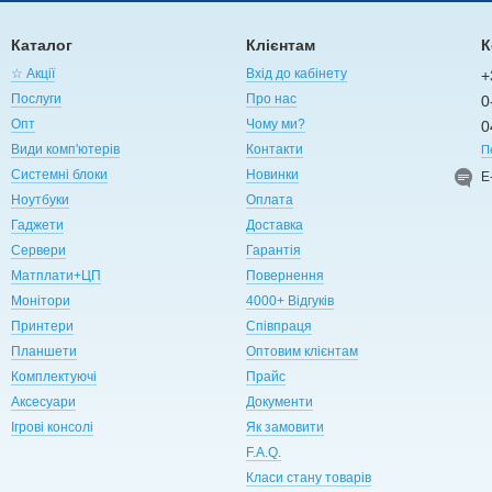
Каталог
Клієнтам
К
☆ Акції
Вхід до кабінету
+
Послуги
Про нас
0
Опт
Чому ми?
0
Види комп'ютерів
Контакти
П
Системні блоки
Новинки
Е
Ноутбуки
Оплата
Гаджети
Доставка
Сервери
Гарантія
Матплати+ЦП
Повернення
Монітори
4000+ Відгуків
Принтери
Співпраця
Планшети
Оптовим клієнтам
Комплектуючі
Прайс
Аксесуари
Документи
Ігрові консолі
Як замовити
F.A.Q.
Класи стану товарів