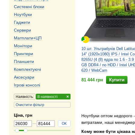
Системні блоки
Ноутбуки
Гаджети
Сервери
Матплати+ЦП
Монітори
10 шт. Ультрабуків Dell Latitu
Принтери
14" (1920x1080) IPS / Intel Cor
8265U (4 (8) ядра по 1.6 - 3.9
Планшети
GB DDR4 / no HDD / Intel UH
Комплектуючі
620 / WebCam
Аксесуари
81 444 грн
Купити
Ігрові консолі
Наявність:
В наявності
Очистити фільтр
Ціна, грн
Ноутбуки оптом недорого -
витратами, наші менеджер
ОК
Кому може бути цікава н