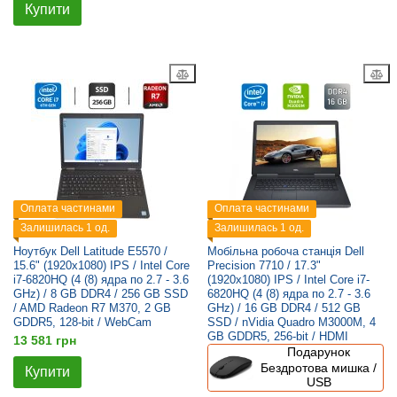
Купити
Оплата частинами
Оплата частинами
Залишилась 1 од.
Залишилась 1 од.
Ноутбук Dell Latitude E5570 /
Мобільна робоча станція Dell
15.6" (1920x1080) IPS / Intel Core
Precision 7710 / 17.3"
i7-6820HQ (4 (8) ядра по 2.7 - 3.6
(1920x1080) IPS / Intel Core i7-
GHz) / 8 GB DDR4 / 256 GB SSD
6820HQ (4 (8) ядра по 2.7 - 3.6
/ AMD Radeon R7 M370, 2 GB
GHz) / 16 GB DDR4 / 512 GB
GDDR5, 128-bit / WebCam
SSD / nVidia Quadro M3000M, 4
GB GDDR5, 256-bit / HDMI
13 581 грн
Подарунок
Бездротова мишка /
Купити
USB