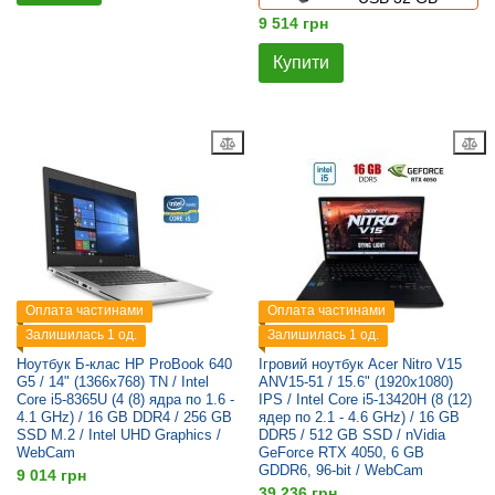
9 514 грн
Купити
Оплата частинами
Оплата частинами
Залишилась 1 од.
Залишилась 1 од.
Ноутбук Б-клас HP ProBook 640
Ігровий ноутбук Acer Nitro V15
G5 / 14" (1366x768) TN / Intel
ANV15-51 / 15.6" (1920x1080)
Core i5-8365U (4 (8) ядра по 1.6 -
IPS / Intel Core i5-13420H (8 (12)
4.1 GHz) / 16 GB DDR4 / 256 GB
ядер по 2.1 - 4.6 GHz) / 16 GB
SSD M.2 / Intel UHD Graphics /
DDR5 / 512 GB SSD / nVidia
WebCam
GeForce RTX 4050, 6 GB
GDDR6, 96-bit / WebCam
9 014 грн
39 236 грн