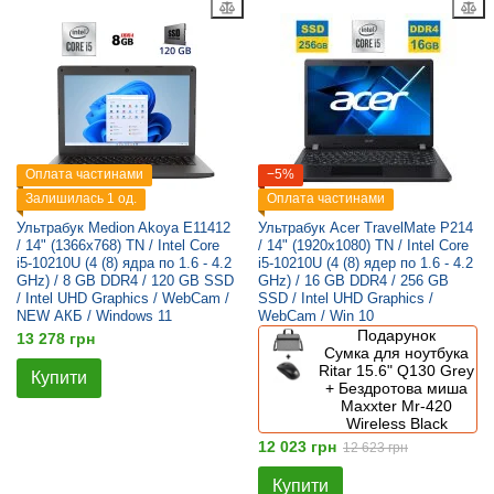
Оплата частинами
−5%
Залишилась 1 од.
Оплата частинами
Ультрабук Medion Akoya E11412
Ультрабук Acer TravelMate P214
/ 14" (1366x768) TN / Intel Core
/ 14" (1920x1080) TN / Intel Core
i5-10210U (4 (8) ядра по 1.6 - 4.2
i5-10210U (4 (8) ядер по 1.6 - 4.2
GHz) / 8 GB DDR4 / 120 GB SSD
GHz) / 16 GB DDR4 / 256 GB
/ Intel UHD Graphics / WebCam /
SSD / Intel UHD Graphics /
NEW АКБ / Windows 11
WebCam / Win 10
Подарунок
13 278 грн
Сумка для ноутбука
Ritar 15.6" Q130 Grey
Купити
+ Бездротова миша
Maxxter Mr-420
Wireless Black
12 023 грн
12 623 грн
Купити