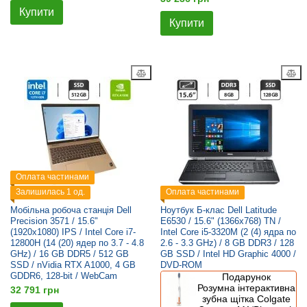
Купити
Купити
Оплата частинами
Залишилась 1 од.
Оплата частинами
Мобільна робоча станція Dell
Ноутбук Б-клас Dell Latitude
Precision 3571 / 15.6"
E6530 / 15.6" (1366x768) TN /
(1920x1080) IPS / Intel Core i7-
Intel Core i5-3320M (2 (4) ядра по
12800H (14 (20) ядер по 3.7 - 4.8
2.6 - 3.3 GHz) / 8 GB DDR3 / 128
GHz) / 16 GB DDR5 / 512 GB
GB SSD / Intel HD Graphic 4000 /
SSD / nVidia RTX A1000, 4 GB
DVD-ROM
GDDR6, 128-bit / WebCam
Подарунок
Розумна інтерактивна
32 791 грн
зубна щітка Colgate