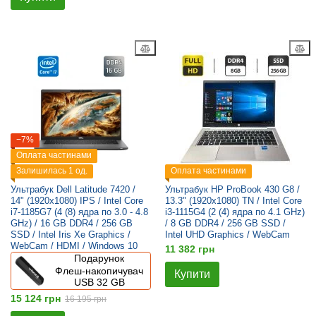
−7%
Оплата частинами
Залишилась 1 од.
Оплата частинами
Ультрабук Dell Latitude 7420 /
Ультрабук HP ProBook 430 G8 /
14" (1920x1080) IPS / Intel Core
13.3" (1920x1080) TN / Intel Core
i7-1185G7 (4 (8) ядра по 3.0 - 4.8
i3-1115G4 (2 (4) ядра по 4.1 GHz)
GHz) / 16 GB DDR4 / 256 GB
/ 8 GB DDR4 / 256 GB SSD /
SSD / Intel Iris Xe Graphics /
Intel UHD Graphics / WebCam
WebCam / HDMI / Windows 10
11 382 грн
Подарунок
Флеш-накопичувач
Купити
USB 32 GB
15 124 грн
16 195 грн