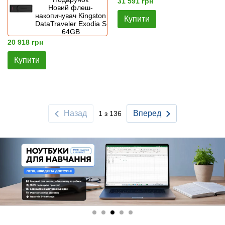
31 591 грн
Новий флеш-
накопичувач Kingston
Купити
DataTraveler Exodia S
64GB
20 918 грн
Купити
Назад
Вперед
1 з 136