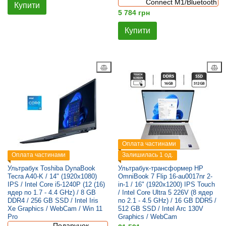
Connect M1/Bluetooth
Купити
5 784 грн
Купити
Оплата частинами
Оплата частинами
Залишилась 1 од.
Ультрабук Toshiba DynaBook
Ультрабук-трансформер HP
Tecra A40-K / 14" (1920x1080)
OmniBook 7 Flip 16-au0017nr 2-
IPS / Intel Core i5-1240P (12 (16)
in-1 / 16" (1920x1200) IPS Touch
ядер по 1.7 - 4.4 GHz) / 8 GB
/ Intel Core Ultra 5 226V (8 ядер
DDR4 / 256 GB SSD / Intel Iris
по 2.1 - 4.5 GHz) / 16 GB DDR5 /
Xe Graphics / WebCam / Win 11
512 GB SSD / Intel Arc 130V
Pro
Graphics / WebCam
Подарунок