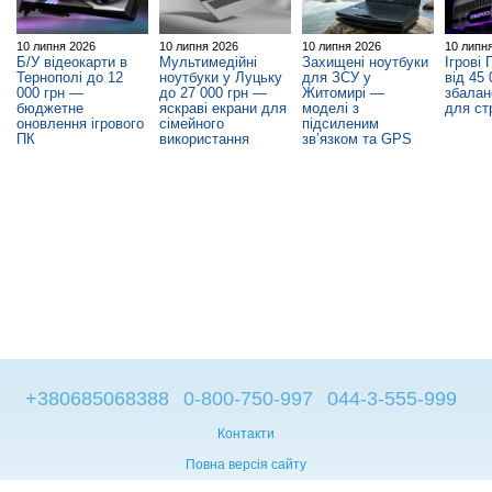
10 липня 2026
10 липня 2026
10 липня 2026
10 липн
Б/У відеокарти в
Мультимедійні
Захищені ноутбуки
Ігрові 
Тернополі до 12
ноутбуки у Луцьку
для ЗСУ у
від 45
000 грн —
до 27 000 грн —
Житомирі —
збалан
бюджетне
яскраві екрани для
моделі з
для ст
оновлення ігрового
сімейного
підсиленим
ПК
використання
зв’язком та GPS
+380685068388
0-800-750-997
044-3-555-999
Контакти
Повна версія сайту