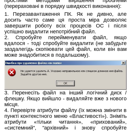
простими методами вирішення проблеми
(перераховані в порядку швидкості виконання):
1. Перезавантаження ПК. Як не дивно, але
досить часто саме ця проста міра дозволяє
завершити роботу всіх процесів ОС і після
успішно видалити непотрібний файл.
2. Спробуйте перейменувати файл, якщо
вдалося - тоді спробуйте видалити (не забудьте
заздалегідь скопіювати цей файл, коли він вам
може знадобитися в подальшому).
3. Перенесіть файл на інший логічний диск /
флешку. Якщо вийшло - видаляйте вже з нового
місця.
4. Перевірте атрибути файлу (їх можна змінити в
пункті контекстного меню «Властивості»). Зніміть
атрибути «тільки читання», «прихований»,
«системний", "архівний» і знову спробуйте