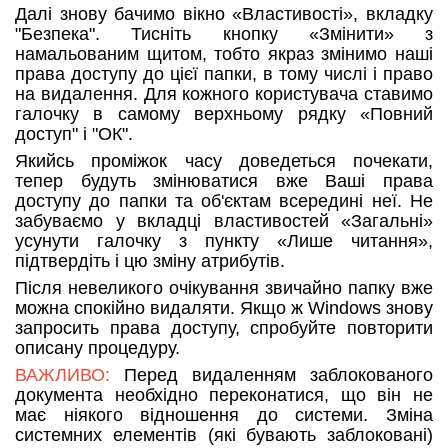
Далі знову бачимо вікно «Властивості», вкладку
"Безпека". Тисніть кнопку «Змінити» з
намальованим щитом, тобто якраз змінимо наші
права доступу до цієї папки, в тому числі і право
на видалення. Для кожного користувача ставимо
галочку в самому верхньому рядку «Повний
доступ" і "ОК".
Якийсь проміжок часу доведеться почекати,
тепер будуть змінюватися вже Ваші права
доступу до папки та об'єктам всередині неї. Не
забуваємо у вкладці властивостей «Загальні»
усунути галочку з пункту «Лише читання»,
підтвердіть і цю зміну атрибутів.
Після невеликого очікування звичайно папку вже
можна спокійно видаляти. Якщо ж Windows знову
запросить права доступу, спробуйте повторити
описану процедуру.
ВАЖЛИВО:
Перед видаленням заблокованого
документа необхідно переконатися, що він не
має ніякого відношення до системи. Зміна
системних елементів (які бувають заблоковані)