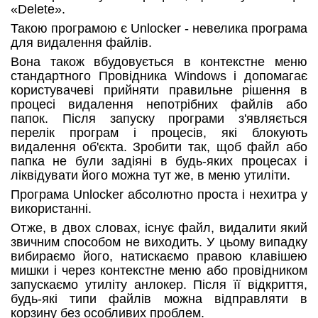
«Delete».
Такою програмою є Unlocker - невелика програма
для видалення файлів.
Вона також вбудовується в контекстне меню
стандартного Провідника Windows і допомагає
користувачеві прийняти правильне рішення в
процесі видалення непотрібних файлів або
папок. Після запуску програми з'являється
перелік програм і процесів, які блокують
видалення об'єкта. Зробити так, щоб файл або
папка не були задіяні в будь-яких процесах і
ліквідувати його можна тут же, в меню утиліти.
Програма Unlocker абсолютно проста і нехитра у
використанні.
Отже, в двох словах, існує файл, видалити який
звичним способом не виходить. У цьому випадку
вибираємо його, натискаємо правою клавішею
мишки і через контекстне меню або провідником
запускаємо утиліту анлокер. Після її відкриття,
будь-які типи файлів можна відправляти в
корзину без особливих проблем.