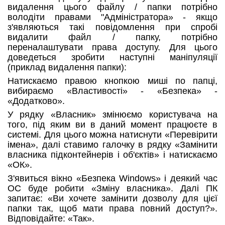
видалення цього файлу / папки потрібно
володіти правами "Адміністратора» - якщо
з'являються такі повідомлення при спробі
видалити файл / папку, потрібно
переналаштувати права доступу. Для цього
доведеться зробити наступні маніпуляції
(приклад видалення папки):
Натискаємо правою кнопкою миші по папці,
вибираємо «Властивості» - «Безпека» -
«Додатково».
У рядку «Власник» змінюємо користувача на
того, під яким ви в даний момент працюєте в
системі. Для цього можна натиснути «Перевірити
імена», далі ставимо галочку в рядку «Замінити
власника підконтейнерів і об'єктів» і натискаємо
«ОК».
З'явиться вікно «Безпека Windows» і деякий час
ОС буде робити «Зміну власника». Далі ПК
запитає: «Ви хочете замінити дозволу для цієї
папки так, щоб мати права повний доступ?».
Відповідайте: «Так».