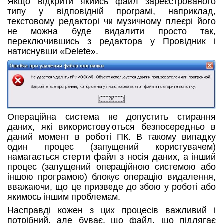
Якщо відкрити якийсь файл зареєстрованого
типу у відповідній програмі, наприклад,
текстовому редакторі чи музичному плеєрі його
не можна буде видалити просто так,
переключившись з редактора у Провідник і
натиснувши «Delete».
Операційна система не допустить стирання
даних, які використовуються безпосередньо в
даний момент в роботі ПК. В такому випадку
один процес (запущений користувачем)
намагається стерти файл з носія даних, а інший
процес (запущений операційною системою або
іншою програмою) блокує операцію видалення,
вважаючи, що це призведе до збою у роботі або
якимось іншим проблемам.
Насправді кожен з цих процесів важливий і
потрібний, але буває, що файл, що підлягає