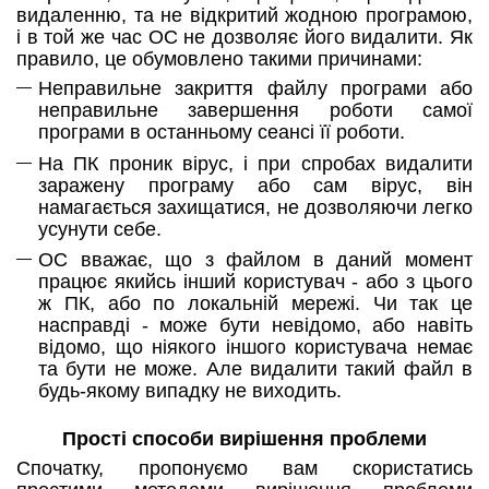
видаленню, та не відкритий жодною програмою,
і в той же час ОС не дозволяє його видалити. Як
правило, це обумовлено такими причинами:
Неправильне закриття файлу програми або
неправильне завершення роботи самої
програми в останньому сеансі її роботи.
На ПК проник вірус, і при спробах видалити
заражену програму або сам вірус, він
намагається захищатися, не дозволяючи легко
усунути себе.
ОС вважає, що з файлом в даний момент
працює якийсь інший користувач - або з цього
ж ПК, або по локальній мережі. Чи так це
насправді - може бути невідомо, або навіть
відомо, що ніякого іншого користувача немає
та бути не може. Але видалити такий файл в
будь-якому випадку не виходить.
Прості способи вирішення проблеми
Спочатку, пропонуємо вам скористатись