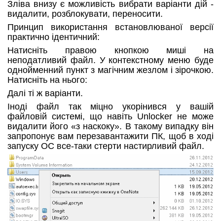
Зліва внизу є можливість вибрати варіанти дій -
видалити, розблокувати, переносити.
Принцип використання встановлюваної версії
практично ідентичний:
Натисніть правою кнопкою миші на
неподатливий файл. У контекстному меню буде
однойменний пункт з магічним жезлом і зірочкою.
Натисніть на нього:
Далі ті ж варіанти.
Іноді файл так міцно укорінився у вашій
файловій системі, що навіть Unlocker не може
видалити його «з наскоку». В такому випадку він
запропонує вам перезавантажити ПК, щоб в ході
запуску ОС все-таки стерти настирливий файл.