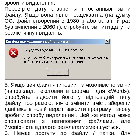
зробити видалення.
Перевірте дату створення і останньої зміни
файлу. Якщо вона явно неадекватна (на думку
ОС, файл створений в 1980 р або останній раз
був змінений в 2060 г), спробуйте змінити дату на
реалістичну і видаліть.
5. Якщо цей файл - типовий і з можливістю зміни
(наприклад, текстовий в форматі для «Word»),
спробуйте відкрити його у відповідній типу
файлу програмою, як-то змінити вміст, зберегти
дані вже в новій версії, закрити програму і знову
зробити спробу видалення . Цей же метод може
спрацювати з нетиповими файлами, але
ймовірність вдалого результату зменшується.
6. Немає доступу до файлу / папки. Для