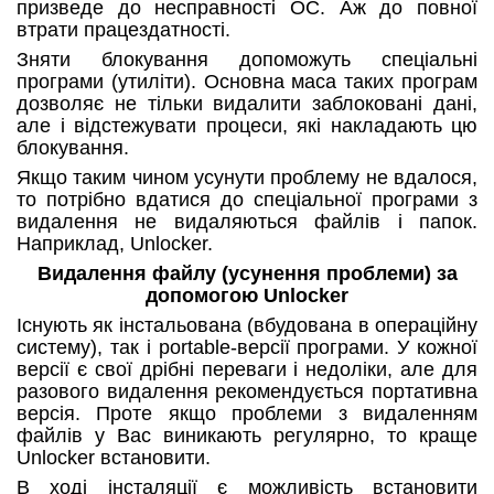
призведе до несправності ОС. Аж до повної
втрати працездатності.
Зняти блокування допоможуть спеціальні
програми (утиліти). Основна маса таких програм
дозволяє не тільки видалити заблоковані дані,
але і відстежувати процеси, які накладають цю
блокування.
Якщо таким чином усунути проблему не вдалося,
то потрібно вдатися до спеціальної програми з
видалення не видаляються файлів і папок.
Наприклад, Unlocker.
Видалення файлу (усунення проблеми) за
допомогою Unlocker
Існують як інстальована (вбудована в операційну
систему), так і portable-версії програми. У кожної
версії є свої дрібні переваги і недоліки, але для
разового видалення рекомендується портативна
версія. Проте якщо проблеми з видаленням
файлів у Вас виникають регулярно, то краще
Unlocker встановити.
В ході інсталяції є можливість встановити