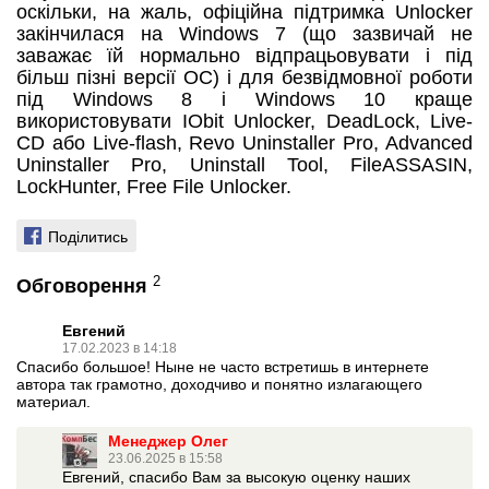
оскільки, на жаль, офіційна підтримка Unlocker
закінчилася на Windows 7 (що зазвичай не
заважає їй нормально відпрацьовувати і під
більш пізні версії ОС) і для безвідмовної роботи
під Windows 8 і Windows 10 краще
використовувати IObit Unlocker, DeadLock, Live-
CD або Live-flash, Revo Uninstaller Pro, Advanced
Uninstaller Pro, Uninstall Tool, FileASSASIN,
LockHunter, Free File Unlocker.
Поділитись
2
Обговорення
Евгений
17.02.2023 в 14:18
Спасибо большое! Ныне не часто встретишь в интернете
автора так грамотно, доходчиво и понятно излагающего
материал.
Менеджер Олег
23.06.2025 в 15:58
Евгений, спасибо Вам за высокую оценку наших