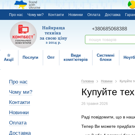
Про нас
Чому ми?
Контакти
Новинки
Оплата
Доставка
Гаран
+380685068388
☆
Види
Системні
Послуги
Опт
Ноутб
Акції
комп'ютерів
блоки
Про нас
Головна
Новини
Купуйте т
Купуйте те
Чому ми?
Контакти
26 травня 2026
Новинки
Раді повідомити, що в наш
Оплата
Тепер Ви можете придбати 
Доставка