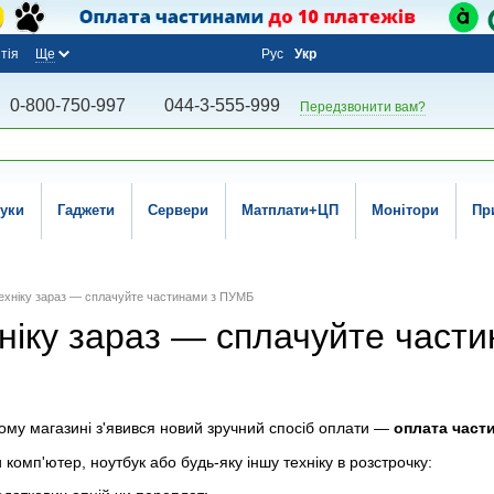
тія
Ще
Рус
Укр
0-800-750-997
044-3-555-999
Передзвонити вам?
уки
Гаджети
Сервери
Матплати+ЦП
Монітори
Пр
ехніку зараз — сплачуйте частинами з ПУМБ
хніку зараз — сплачуйте част
ому магазині з'явився новий зручний спосіб оплати —
оплата част
комп'ютер, ноутбук або будь-яку іншу техніку в розстрочку: