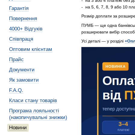
- на 3 або 4 платежі без д
- на 5, 6, 7, 8, 9 або 10 п
Гарантія
Розмір доплати за розшире
Повернення
ПУМБ — ще одна банківськ
4000+ Відгуків
розширювати вибір способі
Співпраця
Усі деталі — у розділі
«Опл
Оптовим клієнтам
Прайс
Документи
Як замовити
F.A.Q.
Класи стану товарів
Програма лояльності
(накопичувальні знижки)
Новини