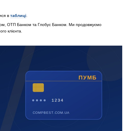
тися в
таблиці
.
ком, ОТП Банком та Глобус Банком. Ми продовжуємо
го клієнта.