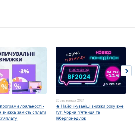
28 листопада 2024
програми лояльності -
🔥 Найочікуваніші знижки року вже
 знижка замість сплати
тут: Чорна п'ятниця та
післяплату
Кіберпонеділок