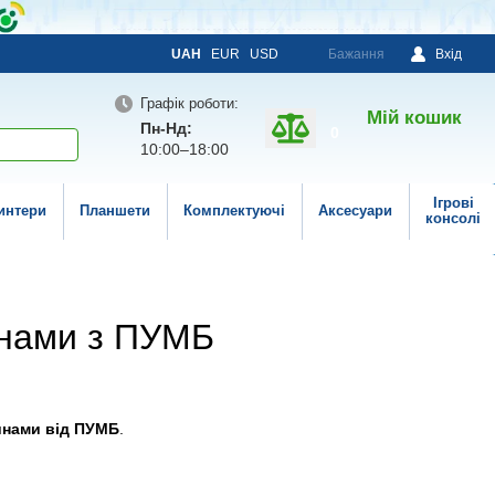
UAH
EUR
USD
Бажання
Вхід
Графік роботи:
Мій кошик
Пн-Нд:
0
10:00–18:00
Ігрові
интери
Планшети
Комплектуючі
Аксесуари
консолі
инами з ПУМБ
инами від ПУМБ
.