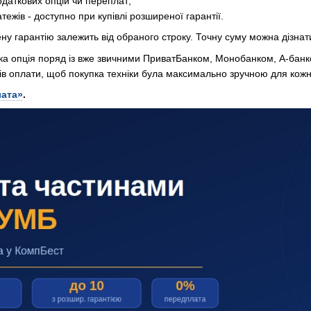
одаткових опцій чи переплат;
латежів - доступно при купівлі розширеної гарантії.
ну гарантію залежить від обраного строку. Точну суму можна дізна
а опція поряд із вже звичними ПриватБанком, Монобанком, А-бан
в оплати, щоб покупка техніки була максимально зручною для кожно
ата»
.