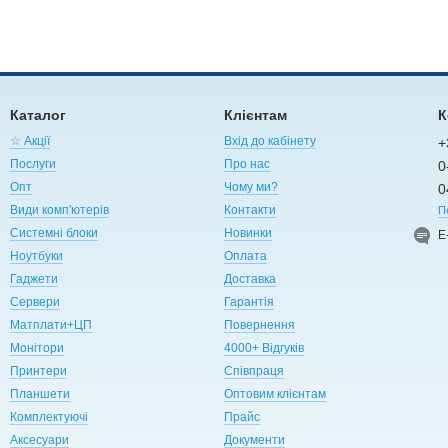
Каталог
Клієнтам
К
☆ Акції
Вхід до кабінету
+
Послуги
Про нас
0
Опт
Чому ми?
0
Види комп'ютерів
Контакти
П
Системні блоки
Новинки
Е
Ноутбуки
Оплата
Гаджети
Доставка
Сервери
Гарантія
Матплати+ЦП
Повернення
Монітори
4000+ Відгуків
Принтери
Співпраця
Планшети
Оптовим клієнтам
Комплектуючі
Прайс
Аксесуари
Документи