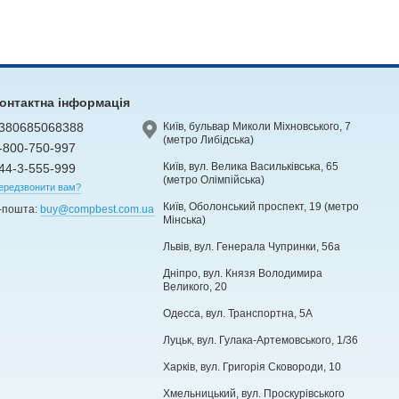
онтактна інформація
380685068388
Київ, бульвар Миколи Міхновського, 7
(метро Либідська)
-800-750-997
Київ, вул. Велика Васильківська, 65
44-3-555-999
(метро Олімпійська)
ередзвонити вам?
Київ, Оболонський проспект, 19 (метро
-пошта:
buy@compbest.com.ua
Мінська)
Львів, вул. Генерала Чупринки, 56а
Дніпро, вул. Князя Володимира
Великого, 20
Одесса, вул. Транспортна, 5А
Луцьк, вул. Гулака-Артемовського, 1/36
Харків, вул. Григорія Сковороди, 10
Хмельницький, вул. Проскурівського