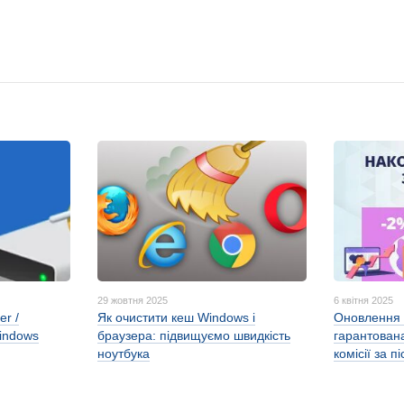
29 жовтня 2025
6 квітня 2025
er /
Як очистити кеш Windows і
Оновлення 
indows
браузера: підвищуємо швидкість
гарантована
ноутбука
комісії за 