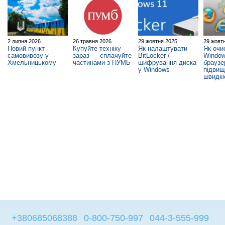
2 липня 2026
26 травня 2026
29 жовтня 2025
29 жовт
Новий пункт
Купуйте техніку
Як налаштувати
Як очи
самовивозу у
зараз — сплачуйте
BitLocker /
Window
Хмельницькому
частинами з ПУМБ
шифрування диска
браузе
у Windows
підви
швидкі
+380685068388
0-800-750-997
044-3-555-999