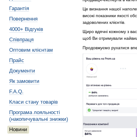
Гарантія
Це визнання нашої наполе
високі показники якості о
Повернення
задоволених клієнтів.
4000+ Відгуків
Щиро вдячні кожному з вас
щоб Ви отримували найвищу
Співпраця
Продовжуємо рухатися впе
Оптовим клієнтам
Прайс
Документи
Як замовити
F.A.Q.
Класи стану товарів
Програма лояльності
(накопичувальні знижки)
Новини