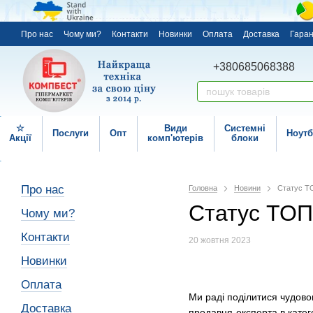
Про нас
Чому ми?
Контакти
Новинки
Оплата
Доставка
Гаран
+380685068388
☆
Види
Системні
Послуги
Опт
Ноутб
Акції
комп'ютерів
блоки
Про нас
Головна
Новини
Cтатус Т
Cтатус ТОП
Чому ми?
Контакти
20 жовтня 2023
Новинки
Оплата
Ми раді поділитися чудов
Доставка
продавця-експерта в катего