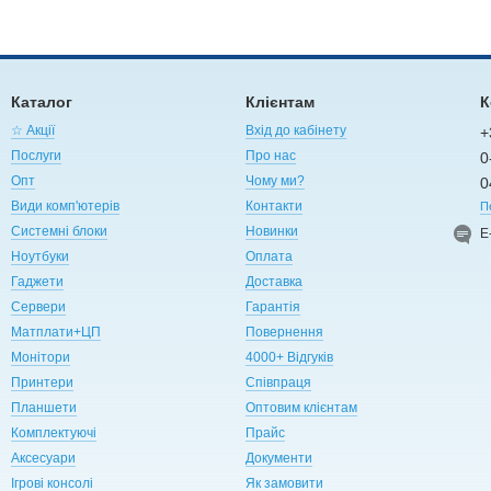
Каталог
Клієнтам
К
☆ Акції
Вхід до кабінету
+
Послуги
Про нас
0
Опт
Чому ми?
0
Види комп'ютерів
Контакти
П
Системні блоки
Новинки
Е
Ноутбуки
Оплата
Гаджети
Доставка
Сервери
Гарантія
Матплати+ЦП
Повернення
Монітори
4000+ Відгуків
Принтери
Співпраця
Планшети
Оптовим клієнтам
Комплектуючі
Прайс
Аксесуари
Документи
Ігрові консолі
Як замовити