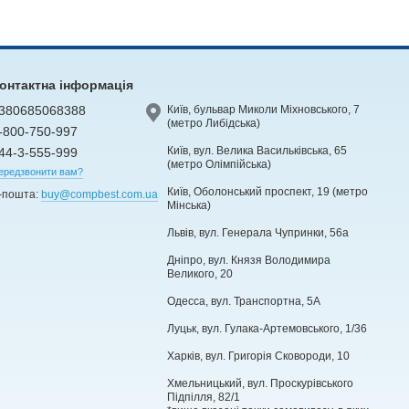
онтактна інформація
380685068388
Київ, бульвар Миколи Міхновського, 7
(метро Либідська)
-800-750-997
Київ, вул. Велика Васильківська, 65
44-3-555-999
(метро Олімпійська)
ередзвонити вам?
Київ, Оболонський проспект, 19 (метро
-пошта:
buy@compbest.com.ua
Мінська)
Львів, вул. Генерала Чупринки, 56а
Дніпро, вул. Князя Володимира
Великого, 20
Одесса, вул. Транспортна, 5А
Луцьк, вул. Гулака-Артемовського, 1/36
Харків, вул. Григорія Сковороди, 10
Хмельницький, вул. Проскурівського
Підпілля, 82/1