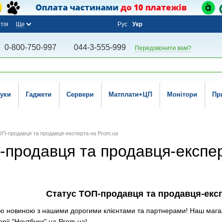
тія
Ще
Рус
Укр
0-800-750-997
044-3-555-999
Передзвонити вам?
уки
Гаджети
Сервери
Матплати+ЦП
Монітори
Пр
ОП-продавця та продавця-експерта на Prom.ua
-продавця та продавця-експе
Cтатус ТОП-продавця та продавця-експ
ою новиною з нашими дорогими клієнтами та партнерами! Наш маг
рії "Ноутбуки" на Prom.ua!