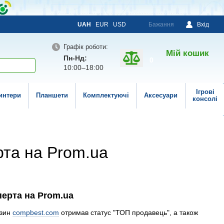
UAH
EUR
USD
Бажання
Вхід
Графік роботи:
Мій кошик
Пн-Нд:
0
10:00–18:00
Ігрові
интери
Планшети
Комплектуючі
Аксесуари
консолі
рта на Prom.ua
ерта на Prom.ua
азин
compbest.com
отримав статус "ТОП продавець", а також