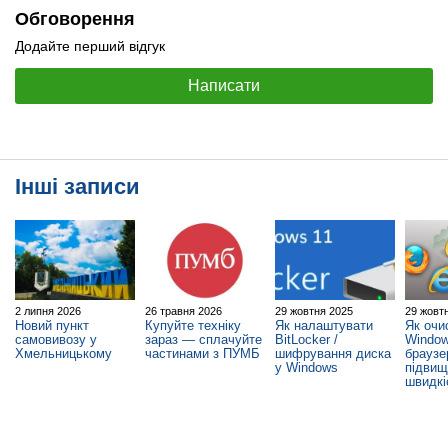
Обговорення
Додайте перший відгук
Написати
Інші записи
2 липня 2026
26 травня 2026
29 жовтня 2025
29 жовт
Новий пункт
Купуйте техніку
Як налаштувати
Як очи
самовивозу у
зараз — сплачуйте
BitLocker /
Window
Хмельницькому
частинами з ПУМБ
шифрування диска
браузе
у Windows
підви
швидкі