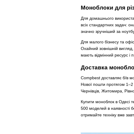
Моноблоки для різ
Для домашнього використан
всіх стандартних задач: о
значно зручніший за ноутбу
Для малого бізнесу та офіс
Охайний зовнішній вигляд,
мають відмінний ресурс і п
Доставка моноблокі
Compbest доставляє б/в мо
Нової пошти протягом 1–2 
Чернівців, Житомира, Рівно
Купити моноблок в Одесі те
500 моделей в наявності б
отримайте техніку вже завт