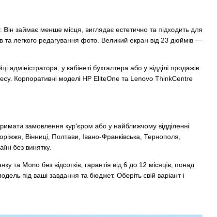
Він займає менше місця, виглядає естетично та підходить для
ів та легкого редагування фото. Великий екран від 23 дюймів —
 адміністратора, у кабінеті бухгалтера або у відділі продажів.
есу. Корпоративні моделі HP EliteOne та Lenovo ThinkCentre
тримати замовлення кур'єром або у найближчому відділенні
оріжжя, Вінниці, Полтави, Івано-Франківська, Тернополя,
їні без винятку.
ку та Mono без відсотків, гарантія від 6 до 12 місяців, понад
ель під ваші завдання та бюджет. Оберіть свій варіант і