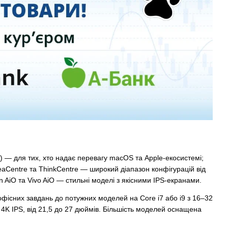
в) — для тих, хто надає перевагу macOS та Apple-екосистемі;
eaCentre та ThinkCentre — широкий діапазон конфігурацій від
n AiO та Vivo AiO — стильні моделі з якісними IPS-екранами.
 офісних завдань до потужних моделей на Core i7 або i9 з 16–32
4K IPS, від 21,5 до 27 дюймів. Більшість моделей оснащена