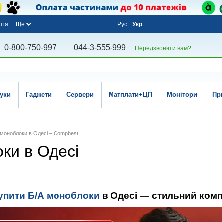
тія
Ще
Рус
Укр
0-800-750-997
044-3-555-999
Передзвонити вам?
уки
Гаджети
Сервери
Матплати+ЦП
Монітори
Пр
 моноблоки в Одесі – Compbest
ки в Одесі
упити Б/А моноблоки
в Одесі — стильний комп