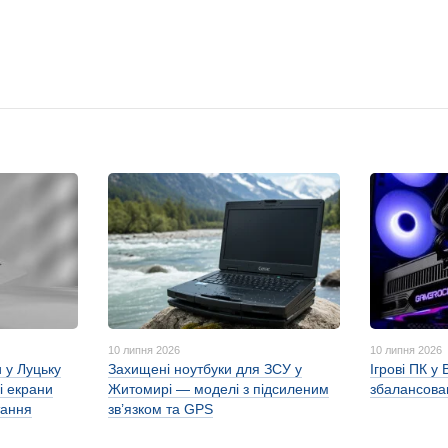
10 липня 2026
10 липня 2026
 у Луцьку
Захищені ноутбуки для ЗСУ у
Ігрові ПК у 
і екрани
Житомирі — моделі з підсиленим
збалансован
тання
зв’язком та GPS