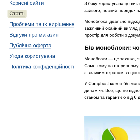
Корисні сайти
З боку користувача це виг
зайвого, повний порядок на
Статті
Моноблоки ідеально підход
Проблеми та їх вирішення
важливий охайний вигляд р
Відгуки про магазин
простір для роботи з доку
Публічна оферта
Б/в моноблоки: чо
Угода користувача
Моноблоки — це техніка, я
Саме тому на вторинному р
Політика конфіденційності
з великим екраном за ціно
У Compbest кожен б/в мон
динаміки. Все, що не відп
станом та гарантією від 6 д