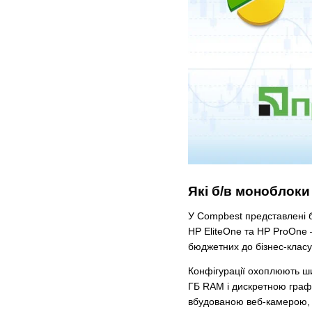
Які б/в моноблоки
У Compbest представлені б/
HP EliteOne та HP ProOne 
бюджетних до бізнес-класу;
Конфігурації охоплюють шир
ГБ RAM і дискретною графі
вбудованою веб-камерою,