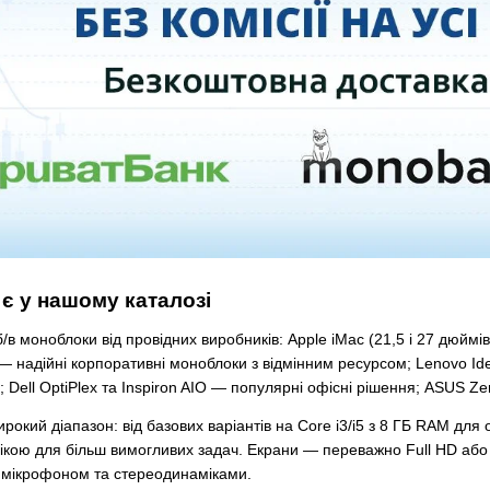
 є у нашому каталозі
в моноблоки від провідних виробників: Apple iMac (21,5 і 27 дюймі
— надійні корпоративні моноблоки з відмінним ресурсом; Lenovo Id
 Dell OptiPlex та Inspiron AIO — популярні офісні рішення; ASUS Ze
окий діапазон: від базових варіантів на Core i3/i5 з 8 ГБ RAM для
кою для більш вимогливих задач. Екрани — переважно Full HD або 
 мікрофоном та стереодинаміками.