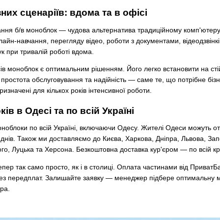
них сценаріїв: вдома та в офісі
ня б/в моноблок — чудова альтернатива традиційному комп'ютеру. 
нлайн-навчання, перегляду відео, роботи з документами, відеодзвінк
к при тривалій роботі вдома.
ів моноблок є оптимальним рішенням. Його легко встановити на стійці
 простота обслуговування та надійність — саме те, що потрібне бізн
ризначені для кількох років інтенсивної роботи.
в в Одесі та по всій Україні
ноблоки по всій Україні, включаючи Одесу. Жителі Одеси можуть о
днів. Також ми доставляємо до Києва, Харкова, Дніпра, Львова, Зап
го, Луцька та Херсона. Безкоштовна доставка кур'єром — по всій кра
пер так само просто, як і в столиці. Оплата частинами від ПриватБан
ез передплат. Залишайте заявку — менеджер підбере оптимальну мод
ра.