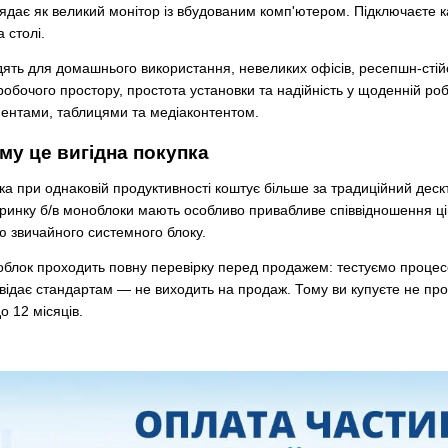
лядає як великий монітор із вбудованим комп'ютером. Підключаєте к
 столі.
ять для домашнього використання, невеликих офісів, ресепшн-стійок,
обочого простору, простота установки та надійність у щоденній ро
ментами, таблицями та медіаконтентом.
му це вигідна покупка
ка при однаковій продуктивності коштує більше за традиційний деск
инку б/в моноблоки мають особливо привабливе співвідношення цін
ю звичайного системного блоку.
облок проходить повну перевірку перед продажем: тестуємо процес
овідає стандартам — не виходить на продаж. Тому ви купуєте не прос
о 12 місяців.