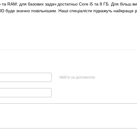
р та RAM: для базових задач достатньо Core i5 та 8 ГБ. Для більш 
DD буде значно повільнішим. Наші спеціалісти підкажуть найкраще 
Увійти за допомогою