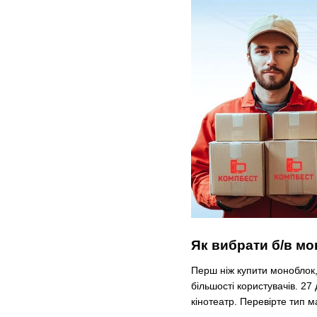
Як вибрати б/в мо
Перш ніж купити моноблок,
більшості користувачів. 2
кінотеатр. Перевірте тип 