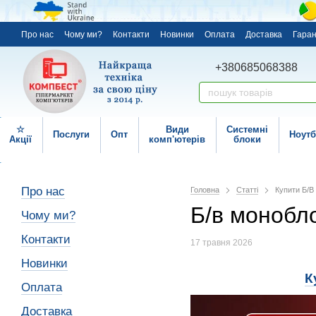
Про нас
Чому ми?
Контакти
Новинки
Оплата
Доставка
Гаран
+380685068388
☆
Види
Системні
Послуги
Опт
Ноутб
Акції
комп'ютерів
блоки
Про нас
Головна
Статті
Купити Б/В
Б/в монобло
Чому ми?
Контакти
17 травня 2026
Новинки
К
Оплата
Доставка