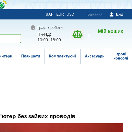
UAH
EUR
USD
Бажання
Вхід
Графік роботи:
Мій кошик
Пн-Нд:
0
10:00–18:00
Ігрові
интери
Планшети
Комплектуючі
Аксесуари
консолі
'ютер без зайвих проводів