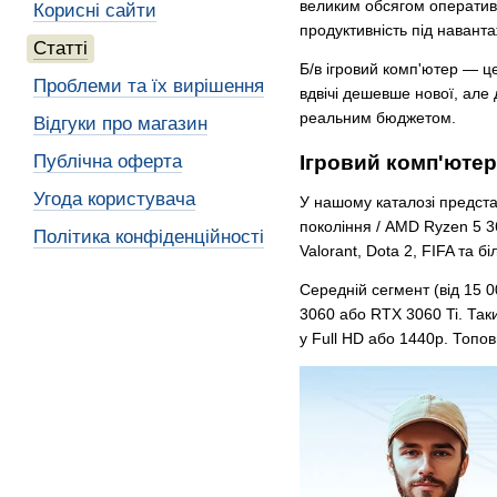
великим обсягом оперативн
Корисні сайти
продуктивність під навант
Статті
Б/в ігровий комп'ютер — ц
Проблеми та їх вирішення
вдвічі дешевше нової, але 
реальним бюджетом.
Відгуки про магазин
Публічна оферта
Ігровий комп'ютер 
Угода користувача
У нашому каталозі представ
покоління / AMD Ryzen 5 
Політика конфіденційності
Valorant, Dota 2, FIFA та 
Середній сегмент (від 15 
3060 або RTX 3060 Ti. Та
у Full HD або 1440p. Топов