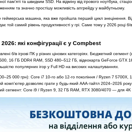
ої пам'яті та швидким SSD. На відміну від ігрового ноутбука, ста
аженням та значно простішу можливість апгрейду у майбутньому.
е геймерська машина, яка вже пройшла перший цикл знецінення. Ві
дає той самий рівень продуктивності у грі. Саме тому у 2026 році б
2026: які конфігурації є у Compbest
лені б/в ігрові ПК у різних цінових категоріях. Бюджетний сегмент (в
3600, 16 ГБ DDR4 RAM, SSD 480–512 ГБ, відеокарта GeForce GTX 16
більшістю популярних ігор у Full HD на високих налаштуваннях.
000–25 000 грн): Core i7 10-го або 12-го покоління / Ryzen 7 5700
кий комп'ютер дозволяє грати у будь-який AAA-тайтл 2024–2026 ро
ий сегмент: Core i9 / Ryzen 9, 32 ГБ RAM, RTX 3080/4070 — для 4K 