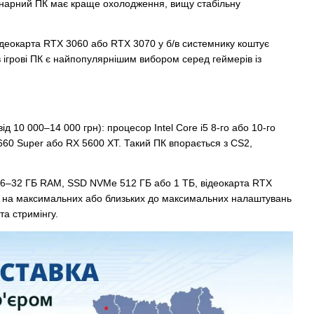
ціонарний ПК має краще охолодження, вищу стабільну
деокарта RTX 3060 або RTX 3070 у б/в системнику коштує
/в ігрові ПК є найпопулярнішим вибором серед геймерів із
ід 10 000–14 000 грн): процесор Intel Core i5 8-го або 10-го
60 Super або RX 5600 XT. Такий ПК впорається з CS2,
X, 16–32 ГБ RAM, SSD NVMe 512 ГБ або 1 ТБ, відеокарта RTX
ку на максимальних або близьких до максимальних налаштувань
та стримінгу.