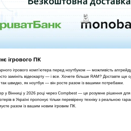
нє ігрового ПК
рного ігрового комп'ютера перед ноутбуком — можливість апгрейду.
то замініть відеокарту — і все. Хочете більше RAM? Доставте ще од
 так швидко, як ноутбук — він росте разом із вашими потребами.
ер у Вінниці у 2026 році через Compbest — це розумне рішення для г
ютерів в Україні пропонує тільки перевірену техніку з реальною гар
уєте разом із вашим новим ігровим ПК.