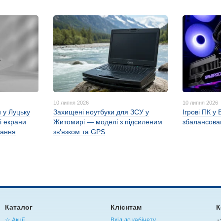
10 липня 2026
10 липня 2026
 у Луцьку
Захищені ноутбуки для ЗСУ у
Ігрові ПК у 
і екрани
Житомирі — моделі з підсиленим
збалансован
тання
зв’язком та GPS
Каталог
Клієнтам
К
☆ Акції
Вхід до кабінету
+