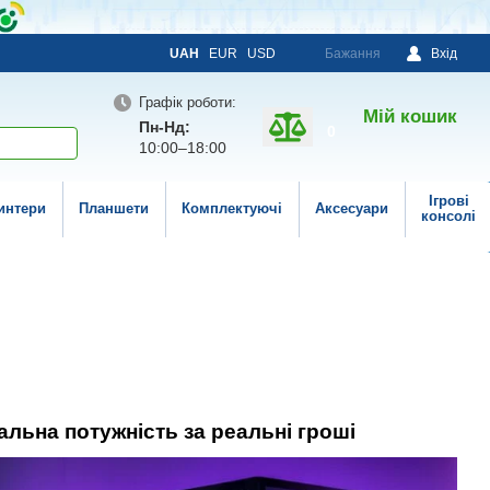
UAH
EUR
USD
Бажання
Вхід
Графік роботи:
Мій кошик
Пн-Нд:
0
10:00–18:00
Ігрові
интери
Планшети
Комплектуючі
Аксесуари
консолі
льна потужність за реальні гроші