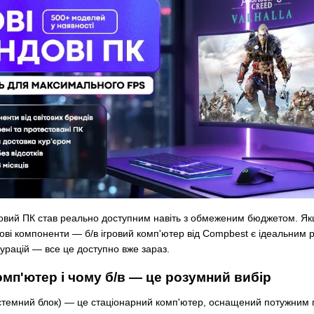
гровий ПК став реально доступним навіть з обмеженим бюджетом. Якщ
ові компоненти — б/в ігровий комп'ютер від Compbest є ідеальним р
гурацій — все це доступно вже зараз.
омп'ютер і чому б/в — це розумний вибір
системний блок) — це стаціонарний комп'ютер, оснащений потужни