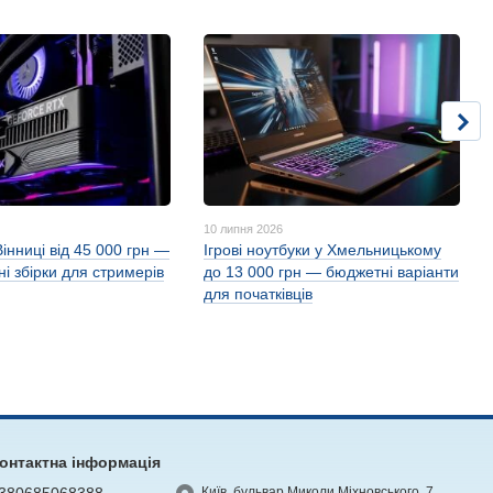
10 липня 2026
Вінниці від 45 000 грн —
Ігрові ноутбуки у Хмельницькому
і збірки для стримерів
до 13 000 грн — бюджетні варіанти
для початківців
онтактна інформація
380685068388
Київ, бульвар Миколи Міхновського, 7