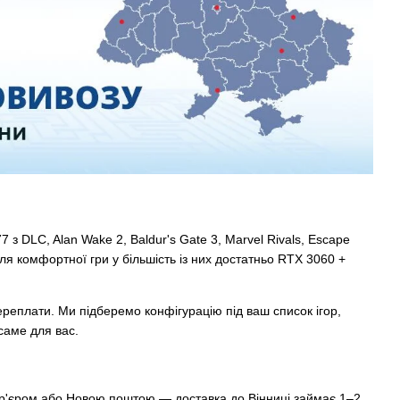
з DLC, Alan Wake 2, Baldur's Gate 3, Marvel Rivals, Escape
 Для комфортної гри у більшість із них достатньо RTX 3060 +
реплати. Ми підберемо конфігурацію під ваш список ігор,
саме для вас.
кур'єром або Новою поштою — доставка до Вінниці займає 1–2