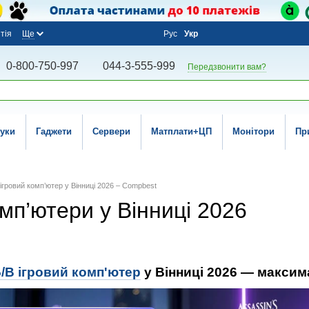
тія
Ще
Рус
Укр
0-800-750-997
044-3-555-999
Передзвонити вам?
уки
Гаджети
Сервери
Матплати+ЦП
Монітори
Пр
 ігровий комп’ютер у Вінниці 2026 – Compbest
комп’ютери у Вінниці 2026
/В ігровий комп'ютер
у Вінниці 2026 — максима