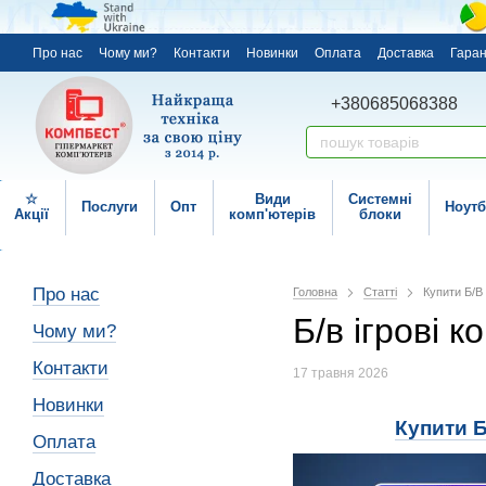
Про нас
Чому ми?
Контакти
Новинки
Оплата
Доставка
Гаран
+380685068388
☆
Види
Системні
Послуги
Опт
Ноутб
Акції
комп'ютерів
блоки
Про нас
Головна
Статті
Купити Б/В
Б/в ігрові 
Чому ми?
Контакти
17 травня 2026
Новинки
Купити Б
Оплата
Доставка