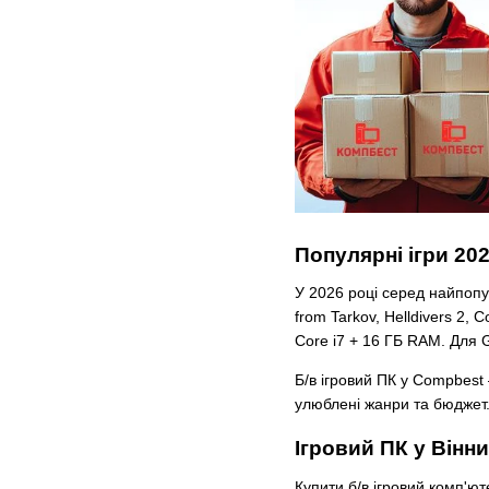
Популярні ігри 202
У 2026 році серед найпопул
from Tarkov, Helldivers 2,
Core i7 + 16 ГБ RAM. Для 
Б/в ігровий ПК у Compbest
улюблені жанри та бюджет
Ігровий ПК у Вінни
Купити б/в ігровий комп'ю