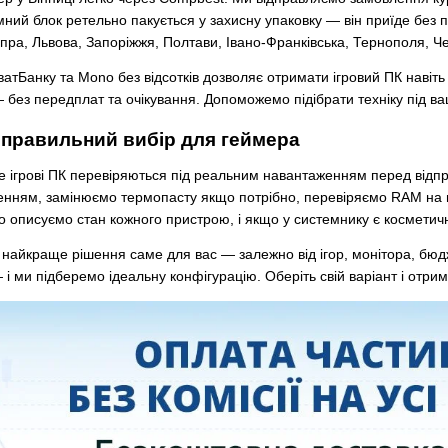
мний блок ретельно пакується у захисну упаковку — він приїде без п
пра, Львова, Запоріжжя, Полтави, Івано-Франківська, Тернополя, Че
тБанку та Mono без відсотків дозволяє отримати ігровий ПК навіть б
 без передплат та очікування. Допоможемо підібрати техніку під ва
правильний вибір для геймера
е ігрові ПК перевіряються під реальним навантаженням перед відп
енням, замінюємо термопасту якщо потрібно, перевіряємо RAM на п
 описуємо стан кожного пристрою, і якщо у системнику є космети
ь найкраще рішення саме для вас — залежно від ігор, монітора, бюд
 і ми підберемо ідеальну конфігурацію. Оберіть свій варіант і отрим