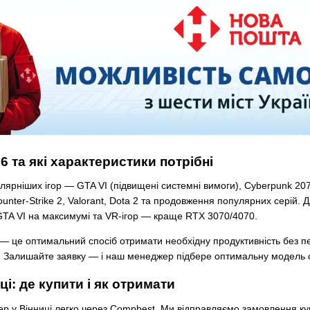
6 та які характеристики потрібні
ярніших ігор — GTA VI (підвищені системні вимоги), Cyberpunk 2077 
 Counter-Strike 2, Valorant, Dota 2 та продовження популярних серій.
GTA VI на максимумі та VR-ігор — краще RTX 3070/4070.
 — це оптимальний спосіб отримати необхідну продуктивність без пе
. Залишайте заявку — і наш менеджер підбере оптимальну модель 
ці: де купити і як отримати
тер у Вінниці легко через Compbest. Ми відправляємо замовлення 