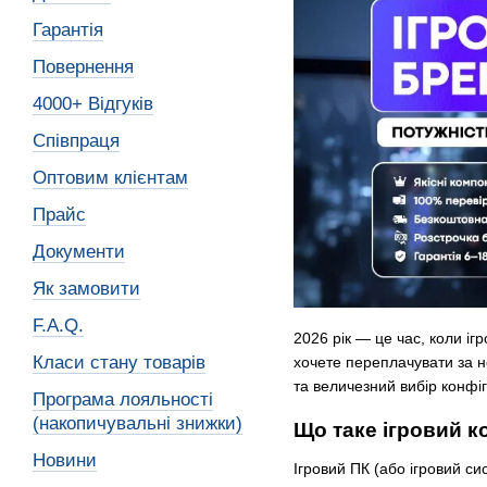
Гарантія
Повернення
4000+ Відгуків
Співпраця
Оптовим клієнтам
Прайс
Документи
Як замовити
F.A.Q.
2026 рік — це час, коли і
Класи стану товарів
хочете переплачувати за н
та величезний вибір конфі
Програма лояльності
(накопичувальні знижки)
Що таке ігровий к
Новини
Ігровий ПК (або ігровий 