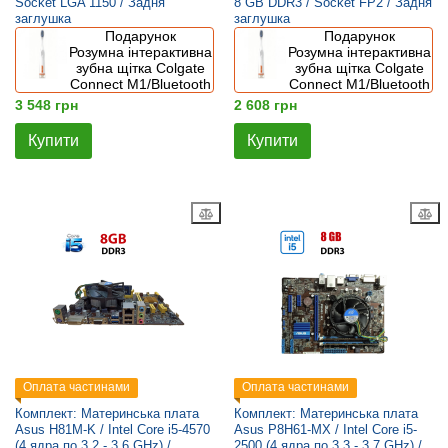
Socket LGA 1150 / Задня
8 GB DDR3 / Socket FP2 / Задня
заглушка
заглушка
Подарунок
Подарунок
Розумна інтерактивна
Розумна інтерактивна
зубна щітка Colgate
зубна щітка Colgate
Connect M1/Bluetooth
Connect M1/Bluetooth
3 548 грн
2 608 грн
Купити
Купити
Оплата частинами
Оплата частинами
Комплект: Материнська плата
Комплект: Материнська плата
Asus H81M-K / Intel Core i5-4570
Asus P8H61-MX / Intel Core i5-
(4 ядра по 3.2 - 3.6 GHz) /
2500 (4 ядра по 3.3 - 3.7 GHz) /