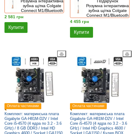
Розумна інтерактивна
Подарунок
зубна щітка Colgate
Розумна інтерактивна
Connect M1/Bluetooth
зубна щітка Colgate
Connect M1/Bluetooth
2 581 грн
4 455 грн
Купити
Купити
Оплата частинами
Оплата частинами
Комплект: материнська плата
Комплект: материнська плата
Gigabyte GA-H81M-D2V / Intel
Gigabyte GA-H81M-D2V / Intel
Core i5-4570 (4 ядра по 3.2 - 3.6
Core i5-4570 (4 ядра по 3.2 - 3.6
GHz) / 8 GB DDR3 / Intel HD
GHz) / Intel HD Graphics 4600 /
Graphics 4600 / Socket LGA1150
Socket LGA1150 / Кулер BOX