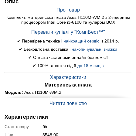
Опис
Про товар
Комплект: материнська плата Asus H110M-A/M.2 з 2-ядерним
процесором Intel Core i3-6100 та кулером BOX
Переваги купівлі у "КомпБест™"
✔ Перевірена техніка і
найкращий сервіс
із 2014 р.
✔ Безкоштовна доставка і
накопичувальні знижки
✔ Оплата частинами онлайн без комісії
✔ 100% гарантія від 6
до 18 місяців
Характеристики
Материнська плата
Модель:
Asus H110M-A/M.2
Форм-фактор:
microATX
Читати повністю
Сокет:
LGA1151
Пам'ять:
DDR4 (32 GB max)
Характеристики
Кількість слотів пам'яті:
2
Стан товару
б/в
Чіпсет:
Intel H110
Мережа:
Intel I219V
Ціна
3548.00