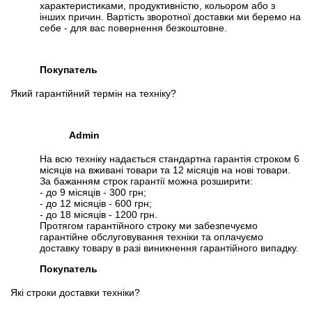
характеристиками, продуктивністю, кольором або з
інших причин. Вартість зворотної доставки ми беремо на
себе - для вас повернення безкоштовне.
Покупатель
📧
Запит оптової ціни
Слідкувати в Instagram
Який гарантійний термін на техніку?
Слідкувати на Facebook
Admin
На всю техніку надається стандартна гарантія строком 6
місяців на вживані товари та 12 місяців на нові товари.
За бажанням строк гарантії можна розширити:
- до 9 місяців - 300 грн;
- до 12 місяців - 600 грн;
- до 18 місяців - 1200 грн.
Протягом гарантійного строку ми забезпечуємо
гарантійне обслуговування техніки та оплачуємо
доставку товару в разі виникнення гарантійного випадку.
Покупатель
Які строки доставки техніки?