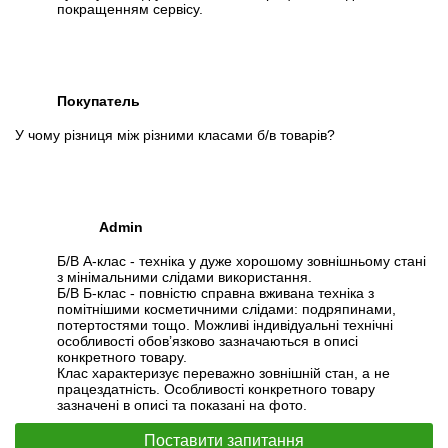
покращенням сервісу.
Покупатель
У чому різниця між різними класами б/в товарів?
Admin
Б/В А-клас - техніка у дуже хорошому зовнішньому стані
з мінімальними слідами використання.
Б/В Б-клас - повністю справна вживана техніка з
помітнішими косметичними слідами: подряпинами,
потертостями тощо. Можливі індивідуальні технічні
особливості обов’язково зазначаються в описі
конкретного товару.
Клас характеризує переважно зовнішній стан, а не
працездатність. Особливості конкретного товару
зазначені в описі та показані на фото.
Поставити запитання