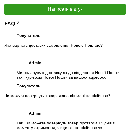
Особливості
Написати відгук
Кулер BOX у комплекті
Комплект поставки
8
FAQ
1. Материнська плата
2. Процесор
Покупатель
3. Кулер (BOX)
Яка вартість доставки замовлення Новою Поштою?
Специфікація, тести та технічні звіти
Специфікація процесора:
Intel Core i3-6100
Admin
Тестування процесора:
Intel Core i3-6100
Ми оплачуємо доставку як до відділення Нової Пошти,
Відеоогляд
так і кур'єром Нової Пошти за вашою адресою.
Покупатель
Чи можу я повернути товар, якщо він мені не підійшов?
Admin
Так. Ви можете повернути товар протягом 14 днів з
моменту отримання, якщо він не підійшов за