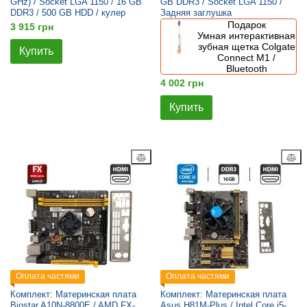
GHz) / Socket LGA 1150 / 16 GB
GB DDR3 / Socket LGA 1150 /
DDR3 / 500 GB HDD / кулер
Задняя заглушка
Подарок
3 915 грн
Умная интерактивная
зубная щетка Colgate
Купить
Connect M1 /
Bluetooth
4 002 грн
Купить
Оплата частями
Оплата частями
Комплект: Материнская плата
Комплект: Материнская плата
Biostar A10N-8800E / AMD FX-
Asus H81M-Plus / Intel Core i5-