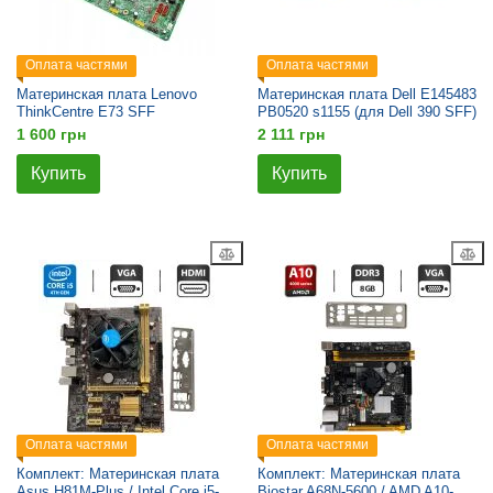
Оплата частями
Оплата частями
Материнская плата Lenovo
Материнская плата Dell E145483
ThinkCentre E73 SFF
PB0520 s1155 (для Dell 390 SFF)
1 600 грн
2 111 грн
Купить
Купить
Оплата частями
Оплата частями
Комплект: Материнская плата
Комплект: Материнская плата
Asus H81M-Plus / Intel Core i5-
Biostar A68N-5600 / AMD A10-