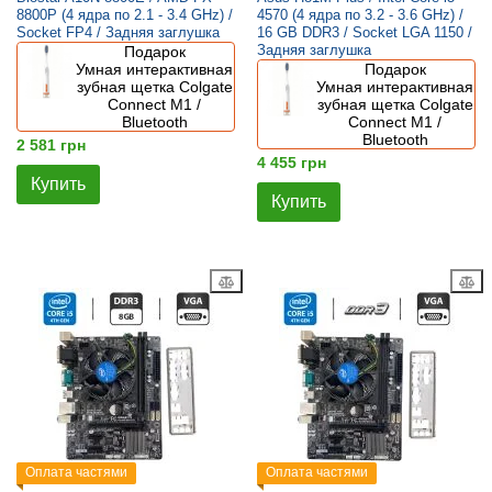
8800P (4 ядра по 2.1 - 3.4 GHz) /
4570 (4 ядра по 3.2 - 3.6 GHz) /
Socket FP4 / Задняя заглушка
16 GB DDR3 / Socket LGA 1150 /
Задняя заглушка
Подарок
Умная интерактивная
Подарок
зубная щетка Colgate
Умная интерактивная
Connect M1 /
зубная щетка Colgate
Bluetooth
Connect M1 /
Bluetooth
2 581 грн
4 455 грн
Купить
Купить
Оплата частями
Оплата частями