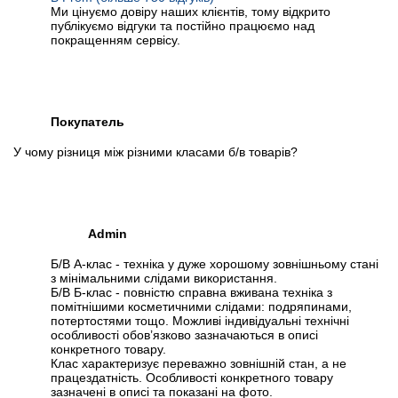
Ми цінуємо довіру наших клієнтів, тому відкрито
публікуємо відгуки та постійно працюємо над
покращенням сервісу.
Покупатель
У чому різниця між різними класами б/в товарів?
Admin
Б/В А-клас - техніка у дуже хорошому зовнішньому стані
з мінімальними слідами використання.
Б/В Б-клас - повністю справна вживана техніка з
помітнішими косметичними слідами: подряпинами,
потертостями тощо. Можливі індивідуальні технічні
особливості обов’язково зазначаються в описі
конкретного товару.
Клас характеризує переважно зовнішній стан, а не
працездатність. Особливості конкретного товару
зазначені в описі та показані на фото.