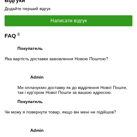
Відгуки
Специфікація, тести та технічні звіти
Додайте перший відгук
Специфікація материнської плати
:
Lenovo ThinkCentre E73
SFF
Написати відгук
Відеоогляд
8
FAQ
Покупатель
Яка вартість доставки замовлення Новою Поштою?
Admin
Ми оплачуємо доставку як до відділення Нової Пошти,
так і кур'єром Нової Пошти за вашою адресою.
Покупатель
Чи можу я повернути товар, якщо він мені не підійшов?
📧
Запит оптової ціни
Слідкувати в Instagram
Admin
Слідкувати на Facebook