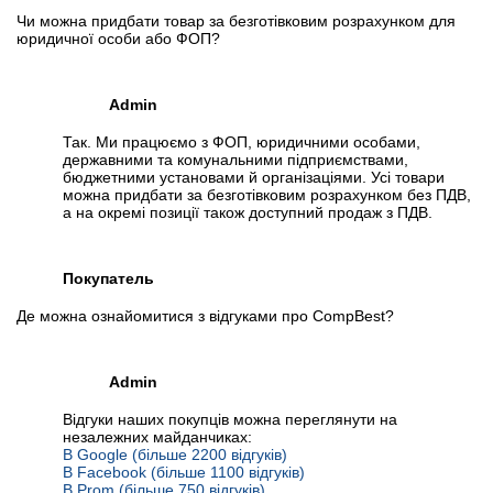
Чи можна придбати товар за безготівковим розрахунком для
юридичної особи або ФОП?
Admin
Так. Ми працюємо з ФОП, юридичними особами,
державними та комунальними підприємствами,
бюджетними установами й організаціями. Усі товари
можна придбати за безготівковим розрахунком без ПДВ,
а на окремі позиції також доступний продаж з ПДВ.
Покупатель
Де можна ознайомитися з відгуками про CompBest?
Admin
Відгуки наших покупців можна переглянути на
незалежних майданчиках:
В Google (більше 2200 відгуків)
В Facebook (більше 1100 відгуків)
В Prom (більше 750 відгуків)