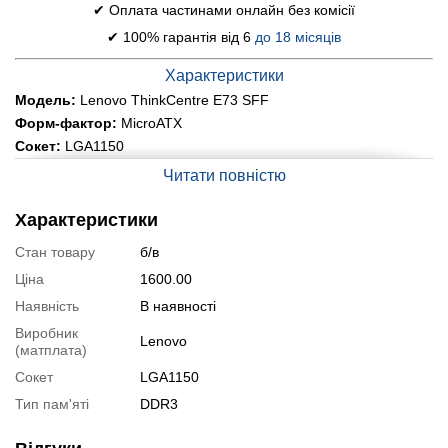
✔ Оплата частинами онлайн без комісії
✔ 100% гарантія від 6
до 18 місяців
Характеристики
Модель:
Lenovo ThinkCentre E73 SFF
Форм-фактор:
MicroATX
Сокет:
LGA1150
Пам'ять:
DDR3
Читати повністю
Кількість слотів пам'яті:
2
Чіпсет:
Intel H81
Характеристики
Мережа:
Realtek Gigabit 10/100/1000 Mb/s
Стан товару
б/в
Звук:
Realtek ALC3220
Ціна
1600.00
Внутрішні роз'єми:
1x PCI Express x16 (2.0), 2x PCI Express
x1, 1x SATA III, 2x SATA II
Наявність
В наявності
Порти:
2x USB 3.0, 2x USB 2.0, 1x DispleyPort, 1x VGA, 1x LAN
Виробник
(RJ-45), 3x Audio
Lenovo
(матплата)
Живлення:
8 pin
Сокет
LGA1150
Підключення кулера
: 2x 5pin
Тип пам'яті
DDR3
Розміри:
250 x 205 мм
Стан:
б/в (клас А: хороший стан; без дефектів)