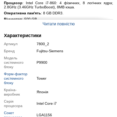
Процесор
: Intel Core i7-860: 4 фізичних, 8 логічних ядра;
2.8GHz (3.46GHz TurboBoost), 8MB кэша.
Оперативна пам'ять
: 8 GB DDR3.
Вінчестер
: 500 GB.
Читати повністю
Графіка
: НОВА GeForce GT 1030 2 GB GDDR5 (HDMI/DVI) з
гарантією 12 міс., макс. розширення : 2560x1600, частота
пам'яті 6008 MHz.
Характеристики
Порти:
14x USB 2.0, DVI, HDMI, Ethernet (RJ-45), RS-232,
2xPS/2.
Артикул
7800_2
Бренд
Fujitsu-Siemens
Модифікації
Модель
Можлива
модифікація:
системного
P9900
1. Процесора на більш продуктивний (в рамках сокету);
блоку
2. Встановлення дискретної відеокарти (або заміна існуючої на
Форм-фактор
більш потужну);
системного
Tower
3. Збільшення об'єму оперативної пам'яті;
блоку
4. Збільшення розміру жорсткого диску.
Країна-
Японія
Можлива також
комплектація
комп'ютера проводами,
виробник
клавіатурою, мишкою чи іншими аксесуарами.
Серія
Для модифікації чи комплектації необхідно додати в корзину
Intel Core i7
процесора
(нажавши на кнопку "Купити") потрібний товар
розділу
"АКСЕСУАРИ"
або з блоку "Звязані товари" знизу цієї сторінки.
Сокет
LGA1156