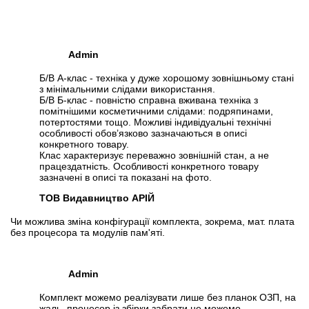
Admin
Б/В А-клас - техніка у дуже хорошому зовнішньому стані
з мінімальними слідами використання.
Б/В Б-клас - повністю справна вживана техніка з
помітнішими косметичними слідами: подряпинами,
потертостями тощо. Можливі індивідуальні технічні
особливості обов’язково зазначаються в описі
конкретного товару.
Клас характеризує переважно зовнішній стан, а не
працездатність. Особливості конкретного товару
зазначені в описі та показані на фото.
ТОВ Видавництво АРІЙ
Чи можлива зміна конфігурації комплекта, зокрема, мат. плата
без процесора та модулів пам'яті.
Admin
Комплект можемо реалізувати лише без планок ОЗП, на
жаль, процесор із збірки забрати не можемо.