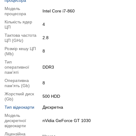
процесора
Детальна специфікація, тести і технічні звіти
Модель
Специфікація процесора
:
Intel Core i7-860
Intel Core i7-860
процесора
Тестування процесора
:
Intel Core i7-860
Кількість ядер
4
Огляд відеокарти
:
nVidia GeForce GT 1030
ЦП
Специфікація відеокарти
:
nVidia GeForce GT 1030
Тактова частота
2.8
ЦП (GHz)
Відеоогляд
Розмір кешу ЦП
8
(Mb)
Тип
оперативної
DDR3
пам'яті
Оперативна
8
пам'ять (Gb)
Жорсткий диск
500 HDD
(Gb)
Тип відеокарти
Дискретна
Модель
дискретної
nVidia GeForce GT 1030
відеокарти
Ліцензійна
Відгуки про комплектуючі