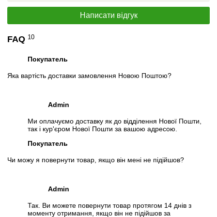
компьютер отказывался запускать из-за той же видеокарты
.Если что дополню свой отзыв чуть позже .
Написати відгук
Перейти в початок оголошення>>
10
FAQ
Написати на Email
Покупатель
Яка вартість доставки замовлення Новою Поштою?
Admin
Ми оплачуємо доставку як до відділення Нової Пошти,
так і кур'єром Нової Пошти за вашою адресою.
Покупатель
Чи можу я повернути товар, якщо він мені не підійшов?
Admin
Так. Ви можете повернути товар протягом 14 днів з
моменту отримання, якщо він не підійшов за