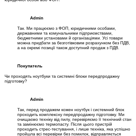
Admin
Так. Ми працюємо з ФОП, юридичними особами,
державними та комунальними підприємствами,
бюджетними установами й організаціями. Усі товари
можна придбати за безготівковим розрахунком без ПДВ,
а на окремі позиції також доступний продаж з ПДВ.
Покупатель
Чи проходять ноутбуки та системні блоки передпродажну
підготовку?
Admin
Так, перед продажем кожен ноутбук і системний блок
проходить комплексну передпродажну підготовку. Ми
очищаємо техніку від пилу, перевіряємо її технічний стан
та замінюємо термопасту. Після цього пристрій
проходить стрес-тестування, і лише техніка, яка успішно
пройшла всі перевірки без помилок, відправляється