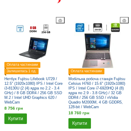
Оплата частинами
Залишилась 1 од.
Оплата частинами
Нетбук Fujitsu Lifebook U729 /
Мобільна робоча станція Fujitsu
12.5" (1920x1080) IPS / Intel Core
Celsius H760 / 15.6" (1920x1080)
i3-8130U (2 (4) ядра по 2.2 - 3.4
IPS / Intel Core i7-6920HQ (4 (8)
GHz) / 8 GB DDR4 / 256 GB SSD
ядра по 2.9 - 3.8 GHz) / 32 GB
M.2 / Intel UHD Graphics 620 /
DDR4 / 256 GB SSD / nVidia
WebCam
Quadro M2000M, 4 GB GDDR5,
128-bit / WebCam
8 756 грн
18 760 грн
Купити
Купити