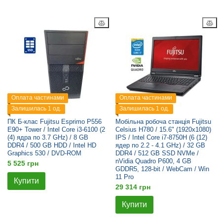
Оплата частинами
Оплата частинами
Залишилась 1 од.
Залишилась 1 од.
ПК Б-клас Fujitsu Esprimo P556
Мобільна робоча станція Fujitsu
E90+ Tower / Intel Core i3-6100 (2
Celsius H780 / 15.6" (1920x1080)
(4) ядра по 3.7 GHz) / 8 GB
IPS / Intel Core i7-8750H (6 (12)
DDR4 / 500 GB HDD / Intel HD
ядер по 2.2 - 4.1 GHz) / 32 GB
Graphics 530 / DVD-ROM
DDR4 / 512 GB SSD NVMe /
nVidia Quadro P600, 4 GB
5 525 грн
GDDR5, 128-bit / WebCam / Win
11 Pro
Купити
29 314 грн
Купити