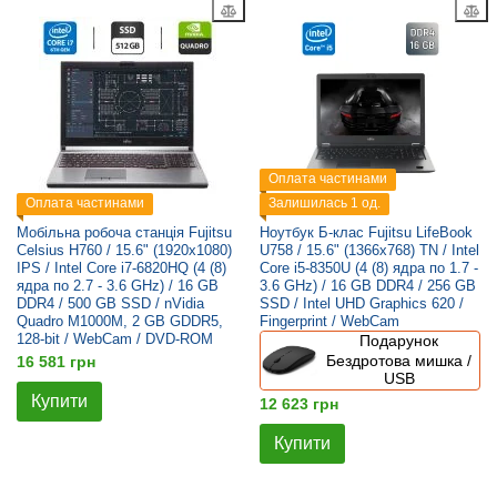
Оплата частинами
Оплата частинами
Залишилась 1 од.
Мобільна робоча станція Fujitsu
Ноутбук Б-клас Fujitsu LifeBook
Celsius H760 / 15.6" (1920x1080)
U758 / 15.6" (1366x768) TN / Intel
IPS / Intel Core i7-6820HQ (4 (8)
Core i5-8350U (4 (8) ядра по 1.7 -
ядра по 2.7 - 3.6 GHz) / 16 GB
3.6 GHz) / 16 GB DDR4 / 256 GB
DDR4 / 500 GB SSD / nVidia
SSD / Intel UHD Graphics 620 /
Quadro M1000M, 2 GB GDDR5,
Fingerprint / WebCam
128-bit / WebCam / DVD-ROM
Подарунок
Бездротова мишка /
16 581 грн
USB
Купити
12 623 грн
Купити