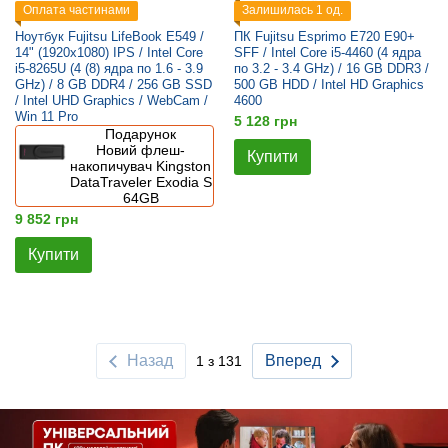
Оплата частинами
Залишилась 1 од.
Ноутбук Fujitsu LifeBook E549 /
ПК Fujitsu Esprimo E720 E90+
14" (1920x1080) IPS / Intel Core
SFF / Intel Core i5-4460 (4 ядра
i5-8265U (4 (8) ядра по 1.6 - 3.9
по 3.2 - 3.4 GHz) / 16 GB DDR3 /
GHz) / 8 GB DDR4 / 256 GB SSD
500 GB HDD / Intel HD Graphics
/ Intel UHD Graphics / WebCam /
4600
Win 11 Pro
5 128 грн
Подарунок
Новий флеш-
Купити
накопичувач Kingston
DataTraveler Exodia S
64GB
9 852 грн
Купити
Назад
Вперед
1 з 131