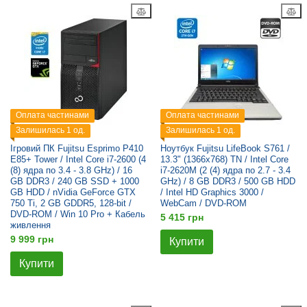
Оплата частинами
Оплата частинами
Залишилась 1 од.
Залишилась 1 од.
Ігровий ПК Fujitsu Esprimo P410
Ноутбук Fujitsu LifeBook S761 /
E85+ Tower / Intel Core i7-2600 (4
13.3" (1366x768) TN / Intel Core
(8) ядра по 3.4 - 3.8 GHz) / 16
i7-2620M (2 (4) ядра по 2.7 - 3.4
GB DDR3 / 240 GB SSD + 1000
GHz) / 8 GB DDR3 / 500 GB HDD
GB HDD / nVidia GeForce GTX
/ Intel HD Graphics 3000 /
750 Ti, 2 GB GDDR5, 128-bit /
WebCam / DVD-ROM
DVD-ROM / Win 10 Pro + Кабель
5 415 грн
живлення
9 999 грн
Купити
Купити