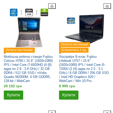
Оплата частинами
Оплата частинами
Залишилась 1 од.
Мобільна робоча станція Fujitsu
Ультрабук Б-клас Fujitsu
Celsius H760 / 15.6" (1920x1080)
Lifebook U757 / 15.6"
IPS / Intel Core i7-6920HQ (4 (8)
(1920x1080) IPS / Intel Core i5-
ядра по 2.9 - 3.8 GHz) / 32 GB
7200U (2 (4) ядра по 2.5 - 3.1
DDR4 / 512 GB SSD / nVidia
GHz) / 8 GB DDR4 / 256 GB SSD
Quadro M2000M, 4 GB GDDR5,
/ Intel HD Graphics 620 /
128-bit / WebCam
WebCam / Win 10 Pro
20 152 грн
8 995 грн
Купити
Купити