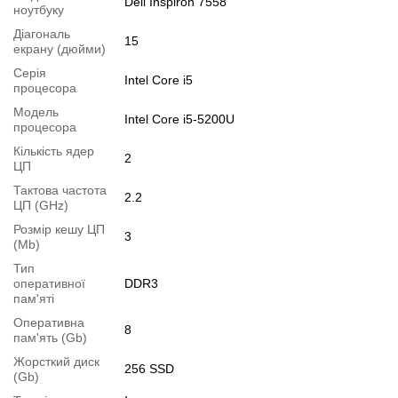
Dell Inspiron 7558
ноутбуку
Діагональ
15
екрану (дюйми)
Серія
Intel Core i5
процесора
Модель
Intel Core i5-5200U
процесора
Кількість ядер
2
ЦП
Тактова частота
2.2
ЦП (GHz)
Розмір кешу ЦП
3
(Mb)
Тип
оперативної
DDR3
пам'яті
Оперативна
8
пам'ять (Gb)
Жорсткий диск
256 SSD
(Gb)