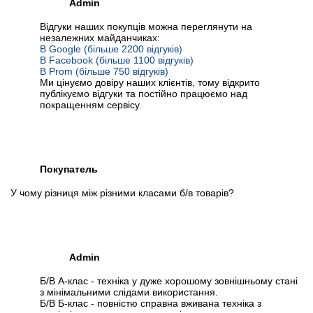
Admin
Відгуки наших покупців можна переглянути на
незалежних майданчиках:
В Google (більше 2200 відгуків)
В Facebook (більше 1100 відгуків)
В Prom (більше 750 відгуків)
Ми цінуємо довіру наших клієнтів, тому відкрито
публікуємо відгуки та постійно працюємо над
покращенням сервісу.
Покупатель
У чому різниця між різними класами б/в товарів?
Admin
Б/В А-клас - техніка у дуже хорошому зовнішньому стані
з мінімальними слідами використання.
Б/В Б-клас - повністю справна вживана техніка з