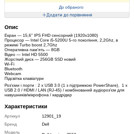
До обраного
Додати до порівняння
Опис
Екран ― 15,6'' IPS FHD сенсорний (1920х1080)
Процесор ― Intel Core i5-5200U 5-го покоління, 2,2Ghz, в
режимі Turbo boost 2,7Ghz
Оперативна пам'ять ― 8GB
Відео ― Intel HD 5500
Жорсткий диск ― 256GB SSD новий
Wi-Fi
Bluetooth
Webcam
Підсвітка клавіатури
Роз'єми і порти : 2 x USB 3.0 (1 з підтримкою PowerShare), 1 x
USB 2.0 / HDMI / LAN (RJ-45) / комбінований аудіороз'єм для
навушників/мікрофона / кардрідер
Характеристики
Артикул
12901_19
Бренд
Dell
Модель