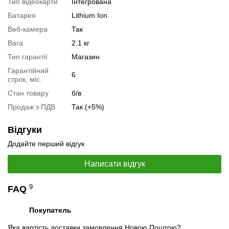
Тип відеокарти
Інтегрована
Батарея
Lithium Ion
Веб-камера
Так
Вага
2.1 кг
Тип гарантії
Магазин
Гарантійний
6
строк, міс.
Стан товару
б/в
Продаж з ПДВ
Так (+5%)
Відгуки
Додайте перший відгук
Написати відгук
9
FAQ
Покупатель
Яка вартість доставки замовлення Новою Поштою?