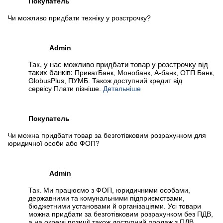
Покупатель
Чи можливо придбати техніку у розстрочку?
Admin
Так, у нас можливо придбати товар у розстрочку від
таких банків:
ПриватБанк, Монобанк, А-банк, ОТП Банк,
GlobusPlus, ПУМБ. Також доступний кредит від
сервісу Плати пізніше.
Детальніше
Покупатель
Чи можна придбати товар за безготівковим розрахунком для
юридичної особи або ФОП?
Admin
Так. Ми працюємо з ФОП, юридичними особами,
державними та комунальними підприємствами,
бюджетними установами й організаціями. Усі товари
можна придбати за безготівковим розрахунком без ПДВ,
а на окремі позиції також доступний продаж з ПДВ.