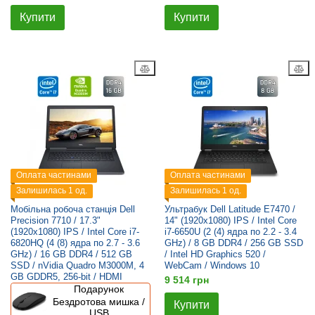
Купити
Купити
Оплата частинами
Оплата частинами
Залишилась 1 од.
Залишилась 1 од.
Мобільна робоча станція Dell
Ультрабук Dell Latitude E7470 /
Precision 7710 / 17.3"
14" (1920x1080) IPS / Intel Core
(1920x1080) IPS / Intel Core i7-
i7-6650U (2 (4) ядра по 2.2 - 3.4
6820HQ (4 (8) ядра по 2.7 - 3.6
GHz) / 8 GB DDR4 / 256 GB SSD
GHz) / 16 GB DDR4 / 512 GB
/ Intel HD Graphics 520 /
SSD / nVidia Quadro M3000M, 4
WebCam / Windows 10
GB GDDR5, 256-bit / HDMI
9 514 грн
Подарунок
Бездротова мишка /
Купити
USB