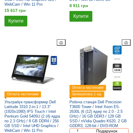
WebCam / Win 11 Pro
8 911 грн
15 617 грн
Купити
Купити
Оплата частинами
Оплата частинами
Залишилась 1 од.
Ультрабук-трансформер Dell
Робоча станція Dell Precision
Latitude 3310 2-in-1 / 13.3"
T3600 Tower / Intel Xeon E5-
(1920x1080) IPS Touch / Intel
2630L (6 (12) ядер по 2.0 - 2.5
Pentium Gold 5405U (2 (4) ядра
GHz) / 16 GB DDR3 / 128 GB
по 2.3 GHz) / 8 GB DDR4 / 256
SSD / nVidia Quadro K620, 2 GB
GB SSD / Intel UHD Graphics /
GDDR3, 128-bit / DVD-ROM
WebCam / Win 11 Pro
Подарунок