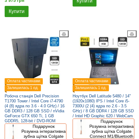
3 975 грн
Купити
Купити
Оплата частинами
Оплата частинами
Залишилась 1 од.
Залишилась 1 од.
Робоча станція Dell Precision
Ноутбук Dell Latitude 5480 / 14"
T1700 Tower / Intel Core i7-4790
(1920x1080) IPS / Intel Core i5-
(4 (8) ядра по 3.6 - 4.0 GHz) / 16
7300U (2 (4) ядра по 2.6 - 3.5
GB DDR3 / 128 GB SSD / nVidia
GHz) / 8 GB DDR4 / 128 GB SSD
GeForce GTX 650 Ti, 1 GB
/ Intel HD Graphic 620 / WebCam
GDDR5, 128-bit / DVD-ROM
Подарунок
Подарунок
Розумна інтерактивна
Розумна інтерактивна
зубна щітка Colgate
зубна щітка Colgate
Connect M1/Bluetooth