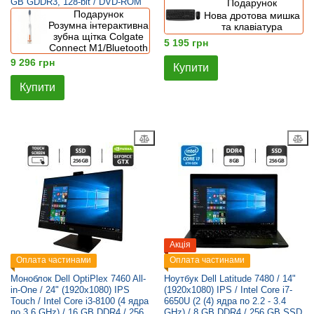
GB GDDR3, 128-bit / DVD-ROM
Подарунок
Подарунок
Нова дротова мишка
Розумна інтерактивна
та клавіатура
зубна щітка Colgate
5 195 грн
Connect M1/Bluetooth
9 296 грн
Купити
Купити
Акція
Оплата частинами
Оплата частинами
Моноблок Dell OptiPlex 7460 All-
Ноутбук Dell Latitude 7480 / 14"
in-One / 24" (1920x1080) IPS
(1920x1080) IPS / Intel Core i7-
Touch / Intel Core i3-8100 (4 ядра
6650U (2 (4) ядра по 2.2 - 3.4
по 3.6 GHz) / 16 GB DDR4 / 256
GHz) / 8 GB DDR4 / 256 GB SSD