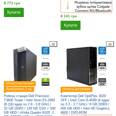
Розумна інтерактивна
8 771 грн
зубна щітка Colgate
Connect M1/Bluetooth
Купити
8 141 грн
Купити
Оплата частинами
Залишилась 1 од.
Оплата частинами
Робоча станція Dell Precision
Комп'ютер Dell OptiPlex 3020
T3600 Tower / Intel Xeon E5-2690
SFF / Intel Core i5-4590 (4 ядра
(8 (16) ядер по 2.9 - 3.8 GHz) /
по 3.3 - 3.7 GHz) / 8 GB DDR3 /
32 GB DDR3 / 128 GB SSD + 500
500 GB HDD / Intel HD Graphics
GB HDD / nVidia Quadro K620, 2
4600 / DVD-ROM