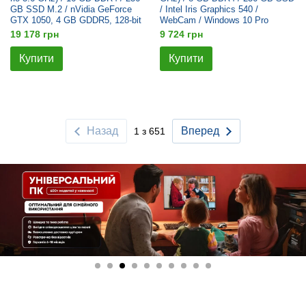
GB SSD M.2 / nVidia GeForce
/ Intel Iris Graphics 540 /
GTX 1050, 4 GB GDDR5, 128-bit
WebCam / Windows 10 Pro
19 178 грн
9 724 грн
Купити
Купити
Назад
Вперед
1 з 651