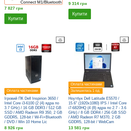
Connect M1/Bluetooth
9 314 грн
7 827 грн
Купити
Купити
Оплата частинами
Оплата частинами
Залишилась 1 од.
Ігровий ПК Dell Inspirion 3650 /
Ноутбук Dell Latitude E5570 /
Intel Core i3-6100 (2 (4) ядра по
15.6" (1920x1080) IPS / Intel Core
3.7 GHz) / 16 GB DDR3 / 512 GB
i7-6820HQ (4 (8) ядра по 2.7 - 3.6
SSD / AMD Radeon R9 350, 2 GB
GHz) / 8 GB DDR4 / 256 GB SSD
GDDR5, 128-bit / Wi-Fi+Bluetooth
/ AMD Radeon R7 M370, 2 GB
/ DVD / Win 10 Home Lic
GDDR5, 128-bit / WebCam
8 926 грн
13 581 грн