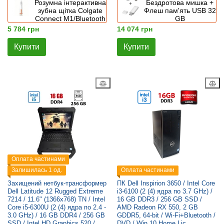
Розумна інтерактивна
Бездротова мишка +
зубна щітка Colgate
Флеш пам'ять USB 32
Connect M1/Bluetooth
GB
5 784 грн
14 074 грн
Купити
Купити
Оплата частинами
Залишилась 1 од.
Оплата частинами
Захищений нетбук-трансформер
ПК Dell Inspirion 3650 / Intel Core
Dell Latitude 12 Rugged Extreme
i3-6100 (2 (4) ядра по 3.7 GHz) /
7214 / 11.6" (1366x768) TN / Intel
16 GB DDR3 / 256 GB SSD /
Core i5-6300U (2 (4) ядра по 2.4 -
AMD Radeon RX 550, 2 GB
3.0 GHz) / 16 GB DDR4 / 256 GB
GDDR5, 64-bit / Wi-Fi+Bluetooth /
SSD / Intel HD Graphics 520 /
DVD / Win 10 Home Lic