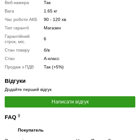
Веб-камера
Так
Специфікація процесора:
Intel Core i7-1255U
Вага
1.65 кг
Тестування процесора:
Intel Core i7-1255U
Час роботи АКБ
90 - 120 хв.
Відеоогляд
Тип гарантії
Магазин
Гарантійний
6
строк, міс.
Стан товару
б/в
Стан
А-класс
Продаж з ПДВ
Так (+5%)
Відгуки
Додайте перший відгук
Написати відгук
9
FAQ
📧
Запит оптової ціни
Слідкувати в Instagram
Покупатель
Слідкувати на Facebook