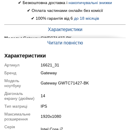
✔ Безкоштовна доставка і
накопичувальні знижки
✔ Оплата частинами онлайн без комісії
✔ 100% гарантія від 6
до 18 місяців
Характеристики
Модель:
Gateway GWTC71427-BK
Читати повністю
Дисплей (діагональ, роздільна здатність, тип матриці):
14.1" (1920x1080) IPS Touch
Характеристики
Процесор:
Intel Core i7-1255U (10 (12) ядер по 3.5 - 4.7 GHz),
Артикул
16621_31
12 MB Smart Cache
Бренд
Gateway
Оперативна пам'ять:
8 GB DDR4
Модель
Gateway GWTC71427-BK
Постійна пам'ять:
512 GB SSD
ноутбуку
Графіка:
інтегрована Intel Iris Xe Graphics (до 1792 MB с ОЗП)
Діагональ
14
екрану (дюйми)
Веб-камера:
є
Тип матриці
IPS
Порти:
3x USB 3.1, 1x USB Type-C, 1x HDMI, 1x Audio, 1x
Максимальне
CardReader
1920x1080
розширення
Батарея:
не менше 1.5-2 годин у режимі звичайного
Серія
Intel Core i7