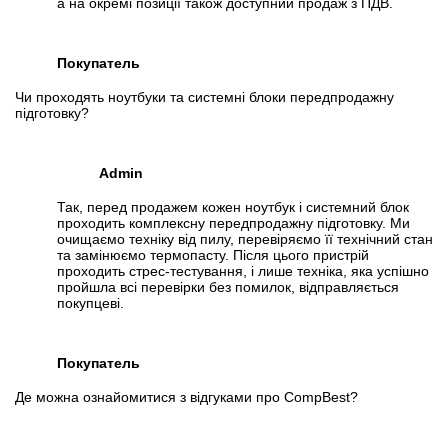
а на окремі позиції також доступний продаж з ПДВ.
Покупатель
Чи проходять ноутбуки та системні блоки передпродажну
підготовку?
Admin
Так, перед продажем кожен ноутбук і системний блок
проходить комплексну передпродажну підготовку. Ми
очищаємо техніку від пилу, перевіряємо її технічний стан
та замінюємо термопасту. Після цього пристрій
проходить стрес-тестування, і лише техніка, яка успішно
пройшла всі перевірки без помилок, відправляється
покупцеві.
Покупатель
Де можна ознайомитися з відгуками про CompBest?