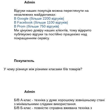
Admin
Відгуки наших покупців можна переглянути на
незалежних майданчиках:
В Google (більше 2200 відгуків)
В Facebook (більше 1100 відгуків)
В Prom (більше 750 відгуків)
Ми цінуємо довіру наших клієнтів, тому відкрито
публікуємо відгуки та постійно працюємо над
покращенням сервісу.
Покупатель
У чому різниця між різними класами б/в товарів?
Admin
Б/В А-клас - техніка у дуже хорошому зовнішньому стані
з мінімальними слідами використання.
Б/В Б-клас - повністю справна вживана техніка з