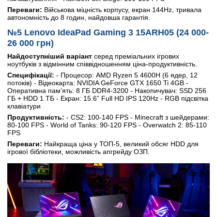
Переваги:
Військова міцність корпусу, екран 144Hz, тривала
автономність до 8 годин, найдовша гарантія.
№5 Lenovo IdeaPad Gaming 3 15ARH05 (24 000-
26 000 грн)
Найдоступніший варіант
серед преміальних ігрових
ноутбуків з відмінним співвідношенням ціна-продуктивність.
Специфікації:
- Процесор: AMD Ryzen 5 4600H (6 ядер, 12
потоків) - Відеокарта: NVIDIA GeForce GTX 1650 Ti 4GB -
Оперативна пам’ять: 8 ГБ DDR4-3200 - Накопичувач: SSD 256
ГБ + HDD 1 ТБ - Екран: 15.6” Full HD IPS 120Hz - RGB підсвітка
клавіатури
Продуктивність:
- CS2: 100-140 FPS - Minecraft з шейдерами:
80-100 FPS - World of Tanks: 90-120 FPS - Overwatch 2: 85-110
FPS
Переваги:
Найкраща ціна у ТОП-5, великий обсяг HDD для
ігрової бібліотеки, можливість апгрейду ОЗП.