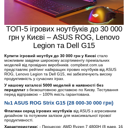
ТОП-5 ігрових ноутбуків до 30 000
грн у Києві – ASUS ROG, Lenovo
Legion та Dell G15
Купити ігровий ноутбук до 30 000 грн у Києві
стало
можливим завдяки широкому асортименту преміальних
моделей від провідних виробників. compbest.com.ua
представляє рейтинг найкращих ігрових ноутбуків від ASUS
ROG, Lenovo Legion та Dell G15, які забезпечують високу
продуктивність у сучасних іграх.
У нашому каталозі 5000 моделей в наявності без
передплат
з безкоштовною доставкою по Києву. Тестування
перед відправкою – 100% якість гарантована.
№1 ASUS ROG Strix G15 (28 000-30 000 грн)
Флагман серед ігрових ноутбуків
від ASUS з агресивним
дизайном та потужним залізом для максимальної ігрової
продуктивності.
Характеристики:
- Процесор: AMD Ryzen 7 4800H (8 ядер, 16