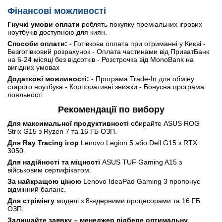
Фінансові можливості
Гнучкі умови оплати
роблять покупку преміальних ігрових
ноутбуків доступною для киян.
Способи оплати:
- Готівкова оплата при отриманні у Києві -
Безготівковий розрахунок - Оплата частинами від ПриватБанк
на 6-24 місяці без відсотків - Розстрочка від MonoBank на
вигідних умовах
Додаткові можливості:
- Програма Trade-In для обміну
старого ноутбука - Корпоративні знижки - Бонусна програма
лояльності
Рекомендації по вибору
Для максимальної продуктивності
обирайте ASUS ROG
Strix G15 з Ryzen 7 та 16 ГБ ОЗП.
Для Ray Tracing ігор
Lenovo Legion 5 або Dell G15 з RTX
3050.
Для надійності та міцності
ASUS TUF Gaming A15 з
військовим сертифікатом.
За найкращою ціною
Lenovo IdeaPad Gaming 3 пропонує
відмінний баланс.
Для стрімінгу
моделі з 8-ядерними процесорами та 16 ГБ
ОЗП.
Залишайте заявку – менеджер підбере оптимальну