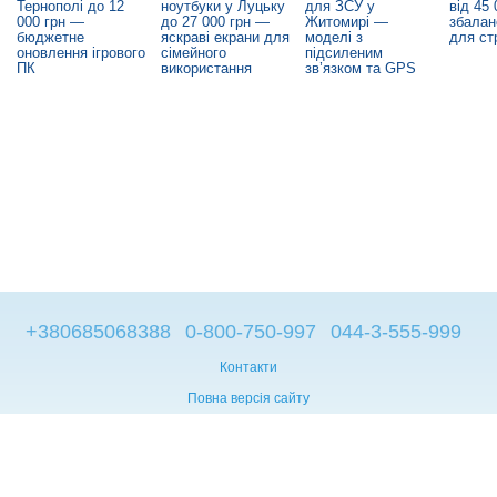
Тернополі до 12
ноутбуки у Луцьку
для ЗСУ у
від 45
000 грн —
до 27 000 грн —
Житомирі —
збалан
бюджетне
яскраві екрани для
моделі з
для ст
оновлення ігрового
сімейного
підсиленим
ПК
використання
зв’язком та GPS
+380685068388
0-800-750-997
044-3-555-999
Контакти
Повна версія сайту
© 2014—2026
Брендові компьютери з Європи
Рус