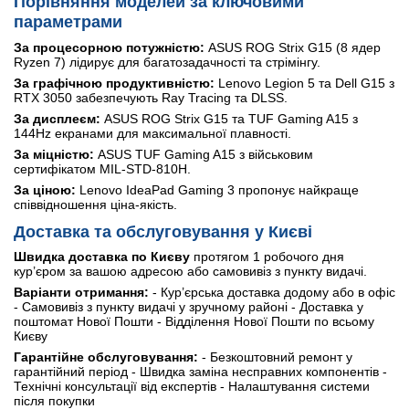
Порівняння моделей за ключовими
параметрами
За процесорною потужністю:
ASUS ROG Strix G15 (8 ядер
Ryzen 7) лідирує для багатозадачності та стрімінгу.
За графічною продуктивністю:
Lenovo Legion 5 та Dell G15 з
RTX 3050 забезпечують Ray Tracing та DLSS.
За дисплеєм:
ASUS ROG Strix G15 та TUF Gaming A15 з
144Hz екранами для максимальної плавності.
За міцністю:
ASUS TUF Gaming A15 з військовим
сертифікатом MIL-STD-810H.
За ціною:
Lenovo IdeaPad Gaming 3 пропонує найкраще
співвідношення ціна-якість.
Доставка та обслуговування у Києві
Швидка доставка по Києву
протягом 1 робочого дня
кур’єром за вашою адресою або самовивіз з пункту видачі.
Варіанти отримання:
- Кур’єрська доставка додому або в офіс
- Самовивіз з пункту видачі у зручному районі - Доставка у
поштомат Нової Пошти - Відділення Нової Пошти по всьому
Києву
Гарантійне обслуговування:
- Безкоштовний ремонт у
гарантійний період - Швидка заміна несправних компонентів -
Технічні консультації від експертів - Налаштування системи
після покупки