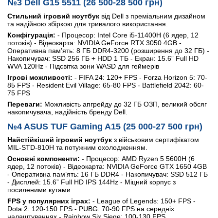
№3 Dell G15 5511 (26 500-28 500 грн)
Стильний ігровий ноутбук
від Dell з преміальним дизайном
та надійною збіркою для тривалого використання.
Конфігурація:
- Процесор: Intel Core i5-11400H (6 ядер, 12
потоків) - Відеокарта: NVIDIA GeForce RTX 3050 4GB -
Оперативна пам’ять: 8 ГБ DDR4-3200 (розширення до 32 ГБ) -
Накопичувач: SSD 256 ГБ + HDD 1 ТБ - Екран: 15.6” Full HD
WVA 120Hz - Підсвітка зони WASD для геймерів
Ігрові можливості:
- FIFA 24: 120+ FPS - Forza Horizon 5: 70-
85 FPS - Resident Evil Village: 65-80 FPS - Battlefield 2042: 60-
75 FPS
Переваги:
Можливість апгрейду до 32 ГБ ОЗП, великий обсяг
накопичувача, надійність бренду Dell.
№4 ASUS TUF Gaming A15 (25 000-27 500 грн)
Найстійкіший ігровий ноутбук
з військовим сертифікатом
MIL-STD-810H та потужним охолодженням.
Основні компоненти:
- Процесор: AMD Ryzen 5 5600H (6
ядер, 12 потоків) - Відеокарта: NVIDIA GeForce GTX 1650 4GB
- Оперативна пам’ять: 16 ГБ DDR4 - Накопичувач: SSD 512 ГБ
- Дисплей: 15.6” Full HD IPS 144Hz - Міцний корпус з
посиленими кутами
FPS у популярних іграх:
- League of Legends: 150+ FPS -
Dota 2: 120-150 FPS - PUBG: 70-90 FPS на середніх
налаштуваннях - Rainbow Six Siege: 100-130 FPS