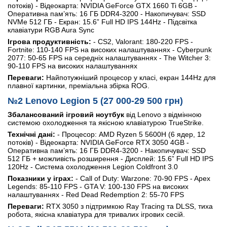
потоків) - Відеокарта: NVIDIA GeForce GTX 1660 Ti 6GB -
Оперативна пам’ять: 16 ГБ DDR4-3200 - Накопичувач: SSD
NVMe 512 ГБ - Екран: 15.6” Full HD IPS 144Hz - Підсвітка
клавіатури RGB Aura Sync
Ігрова продуктивність:
- CS2, Valorant: 180-220 FPS -
Fortnite: 110-140 FPS на високих налаштуваннях - Cyberpunk
2077: 50-65 FPS на середніх налаштуваннях - The Witcher 3:
90-110 FPS на високих налаштуваннях
Переваги:
Найпотужніший процесор у класі, екран 144Hz для
плавної картинки, преміальна збірка ROG.
№2 Lenovo Legion 5 (27 000-29 500 грн)
Збалансований ігровий ноутбук
від Lenovo з відмінною
системою охолодження та якісною клавіатурою TrueStrike.
Технічні дані:
- Процесор: AMD Ryzen 5 5600H (6 ядер, 12
потоків) - Відеокарта: NVIDIA GeForce RTX 3050 4GB -
Оперативна пам’ять: 16 ГБ DDR4-3200 - Накопичувач: SSD
512 ГБ + можливість розширення - Дисплей: 15.6” Full HD IPS
120Hz - Система охолодження Legion Coldfront 3.0
Показники у іграх:
- Call of Duty: Warzone: 70-90 FPS - Apex
Legends: 85-110 FPS - GTA V: 100-130 FPS на високих
налаштуваннях - Red Dead Redemption 2: 55-70 FPS
Переваги:
RTX 3050 з підтримкою Ray Tracing та DLSS, тиха
робота, якісна клавіатура для тривалих ігрових сесій.