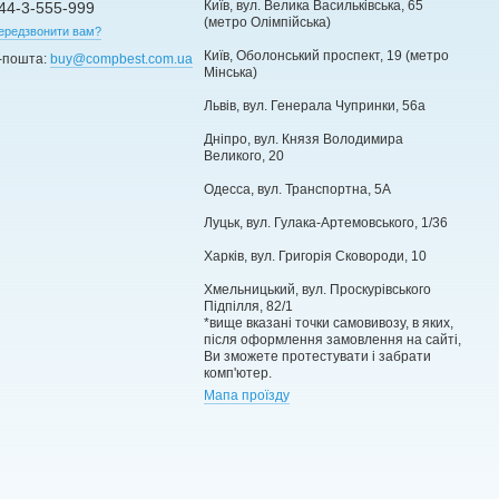
Київ, вул. Велика Васильківська, 65
44-3-555-999
(метро Олімпійська)
ередзвонити вам?
Київ, Оболонський проспект, 19 (метро
-пошта:
buy@compbest.com.ua
Мінська)
Львів, вул. Генерала Чупринки, 56а
Дніпро, вул. Князя Володимира
Великого, 20
Одесса, вул. Транспортна, 5А
Луцьк, вул. Гулака-Артемовського, 1/36
Харків, вул. Григорія Сковороди, 10
Хмельницький, вул. Проскурівського
Підпілля, 82/1
*вище вказані точки самовивозу, в яких,
після оформлення замовлення на сайті,
Ви зможете протестувати і забрати
комп'ютер.
Мапа проїзду