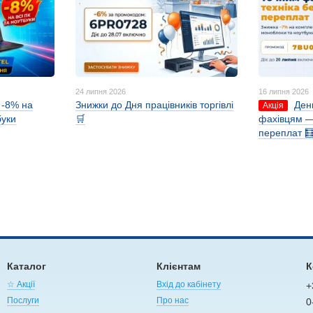
24 липня 2026
16 липня 2026
: -8% на
Знижки до Дня працівників торгівлі
Ден
Акція
буки
🛒
фахівцям —
переплат 
Каталог
Клієнтам
К
☆ Акції
Вхід до кабінету
+
Послуги
Про нас
0