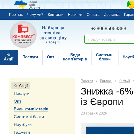
Про нас
Чому ми?
Контакти
Новинки
Оплата
Доставка
Гаран
+380685068388
☆
Види
Системні
Послуги
Опт
Ноутб
Акції
комп'ютерів
блоки
Головна
Каталог
☆ Акції
☆ Акції
Знижка -6% 
Послуги
із Європи
Опт
Види комп'ютерів
23 травня 2026
Системні блоки
Ноутбуки
Гаджети