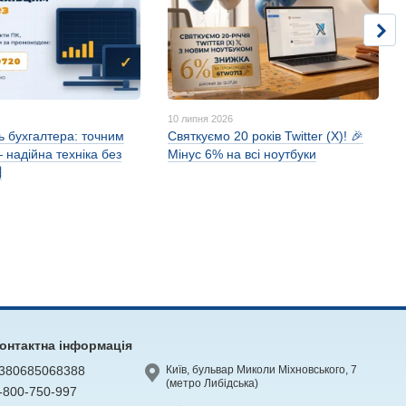
10 липня 2026
ь бухгалтера: точним
Святкуємо 20 років Twitter (X)! 🎉
 надійна техніка без
Мінус 6% на всі ноутбуки

онтактна інформація
380685068388
Київ, бульвар Миколи Міхновського, 7
(метро Либідська)
-800-750-997