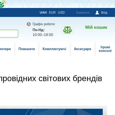
UAH
EUR
USD
Бажання
Вхід
Графік роботи:
Мій кошик
Пн-Нд:
0
10:00–18:00
Ігрові
интери
Планшети
Комплектуючі
Аксесуари
консолі
ровідних світових брендів