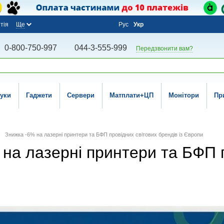
тія
Ще
Рус
Укр
0-800-750-997
044-3-555-999
Передзвонити вам?
уки
Гаджети
Сервери
Матплати+ЦП
Монітори
Пр
Знижка -6% на лазерні принтери та БФП провідних світових брендів із Європи
на лазерні принтери та БФП п