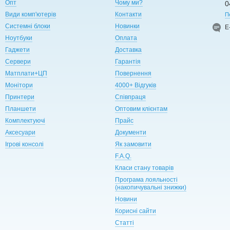
Опт
Чому ми?
0
Види комп'ютерів
Контакти
П
Системні блоки
Новинки
Е
Ноутбуки
Оплата
Гаджети
Доставка
Сервери
Гарантія
Матплати+ЦП
Повернення
Монітори
4000+ Відгуків
Принтери
Співпраця
Планшети
Оптовим клієнтам
Комплектуючі
Прайс
Аксесуари
Документи
Ігрові консолі
Як замовити
F.A.Q.
Класи стану товарів
Програма лояльності
(накопичувальні знижки)
Новини
Корисні сайти
Статті