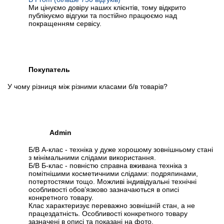
Ми цінуємо довіру наших клієнтів, тому відкрито
публікуємо відгуки та постійно працюємо над
покращенням сервісу.
Покупатель
У чому різниця між різними класами б/в товарів?
Admin
Б/В А-клас - техніка у дуже хорошому зовнішньому стані
з мінімальними слідами використання.
Б/В Б-клас - повністю справна вживана техніка з
помітнішими косметичними слідами: подряпинами,
потертостями тощо. Можливі індивідуальні технічні
особливості обов’язково зазначаються в описі
конкретного товару.
Клас характеризує переважно зовнішній стан, а не
працездатність. Особливості конкретного товару
зазначені в описі та показані на фото.