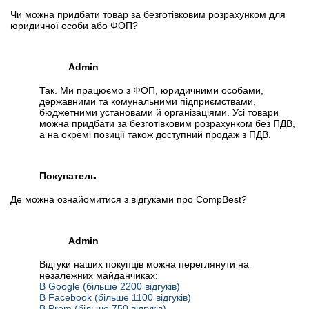
Чи можна придбати товар за безготівковим розрахунком для
юридичної особи або ФОП?
Admin
Так. Ми працюємо з ФОП, юридичними особами,
державними та комунальними підприємствами,
бюджетними установами й організаціями. Усі товари
можна придбати за безготівковим розрахунком без ПДВ,
а на окремі позиції також доступний продаж з ПДВ.
Покупатель
Де можна ознайомитися з відгуками про CompBest?
Admin
Відгуки наших покупців можна переглянути на
незалежних майданчиках:
В Google (більше 2200 відгуків)
В Facebook (більше 1100 відгуків)
В Prom (більше 750 відгуків)