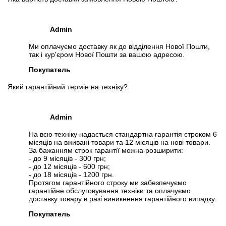
Admin
📧
Запит оптової ціни
Слідкувати в Instagram
Ми оплачуємо доставку як до відділення Нової Пошти,
Слідкувати на Facebook
так і кур'єром Нової Пошти за вашою адресою.
Покупатель
Який гарантійний термін на техніку?
Admin
На всю техніку надається стандартна гарантія строком 6
місяців на вживані товари та 12 місяців на нові товари.
За бажанням строк гарантії можна розширити:
- до 9 місяців - 300 грн;
- до 12 місяців - 600 грн;
- до 18 місяців - 1200 грн.
Протягом гарантійного строку ми забезпечуємо
гарантійне обслуговування техніки та оплачуємо
доставку товару в разі виникнення гарантійного випадку.
Покупатель