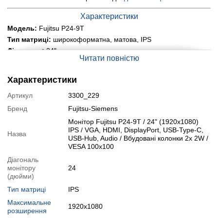
Характеристики
Модель:
Fujitsu P24-9T
Тип матриці:
широкоформатна, матова, IPS
Діагональ:
24"
Читати повністю
Співвідношення сторін:
16:9
Роздільна здатність:
1920x1080
Характеристики
Час відгуку:
5 мс
Яскравість матриці:
Артикул
3300_229
250 кд/м2
Контрастність дисплея:
статична 1000:1
Бренд
Fujitsu-Siemens
Кути огляду:
178° / 178°
Монітор Fujitsu P24-9T / 24" (1920x1080)
Вбудовані колонки:
так, 2x 2 W
IPS / VGA, HDMI, DisplayPort, USB-Type-C,
Назва
USB-Hub, Audio / Вбудовані колонки 2x 2W /
Вага:
3.3 кг
VESA 100x100
Порти:
1x VGA, 1x HDMI, 2x DisplayPort, 1x USB-Type-C, USB-
Hub, Audio
Діагональ
монітору
24
Стан:
б/в (клас А: хороший стан; без дефектів; екран чистий;
(дюйми)
на корпусі можуть бути сліди звичайного використання)
Додатково:
Тип матриці
VESA 100x100
IPS
Максимальне
Модифікації
1920x1080
розширення