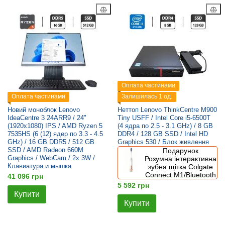
Оплата частинами
Оплата частинами
Залишилась 1 од.
Новий моноблок Lenovo
Неттоп Lenovo ThinkCentre M900
IdeaCentre 3 24ARR9 / 24"
Tiny USFF / Intel Core i5-6500T
(1920x1080) IPS / AMD Ryzen 5
(4 ядра по 2.5 - 3.1 GHz) / 8 GB
7535HS (6 (12) ядер по 3.3 - 4.5
DDR4 / 128 GB SSD / Intel HD
GHz) / 16 GB DDR5 / 512 GB
Graphics 530 / Блок живлення
SSD / AMD Radeon 660M
Подарунок
Graphics / WebCam / 2x 3W /
Розумна інтерактивна
Клавиатура и мышка
зубна щітка Colgate
Connect M1/Bluetooth
41 096 грн
5 592 грн
Купити
Купити