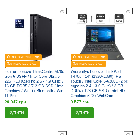
Оплата частинами
Оплата частинами
Залишилась 1 од.
Залишилась 1 од.
Неттоп Lenovo ThinkCentre M70q
Ультрабук Lenovo ThinkPad
Gen 6 USFF / Intel Core Ultra 5
T470s / 14" (1920x1080) IPS
225T (10 ядер по 2.5 - 4.9 GHz) /
Touch / Intel Core i5-6300U (2 (4)
16 GB DDR5 / 512 GB SSD / Intel
ядра по 2.4 - 3.0 GHz) / 8 GB
Graphics / Wi-Fi / Bluetooth / Win
DDR4 / 128 GB SSD / Intel HD
11 Pro
Graphics 520 / WebCam
29 047 грн
9 577 грн
Купити
Купити