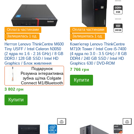
Оплата частинами
Оплата частинами
Залишилась 1 од.
Залишилась 1 од.
Неттоп Lenovo ThinkCentre M600
Комп'ютер Lenovo ThinkCentre
Tiny USFF / Intel Celeron N3050
M710t Tower / Intel Core i5-7400
(2 ядра по 1.6 - 2.16 GHz) / 8 GB
(4 ядра по 3.0 - 3.5 GHz) / 8 GB
DDR3 / 128 GB SSD / Intel HD
DDR4 / 240 GB SSD / Intel HD
Graphics / Блок живлення
Graphics 630 / DVD-ROM
Подарунок
7 766 грн
Розумна інтерактивна
зубна щітка Colgate
Купити
Connect M1/Bluetooth
3 802 грн
Купити