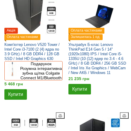
Акція
Оплата частинами
Оплата частинами
Залишилась 1 од.
Комп'ютер Lenovo V520 Tower /
Ультрабук Б-клас Lenovo
Intel Core i3-7100 (2 (4) ядра по
ThinkPad E14 Gen 5 / 14"
3.9 GHz) / 8 GB DDR4 / 128 GB
(1920x1080) IPS / Intel Core i5-
SSD / Intel HD Graphics 630
1335U (10 (12) ядер по 3.4 - 4.6
GHz) / 8 GB DDR4 / 256 GB SSD
Подарунок
/ Intel Iris Xe Graphics / WebCam
Розумна інтерактивна
/ New АКБ / Windows 11
зубна щітка Colgate
Connect M1/Bluetooth
21 235 грн
5 468 грн
Купити
Купити