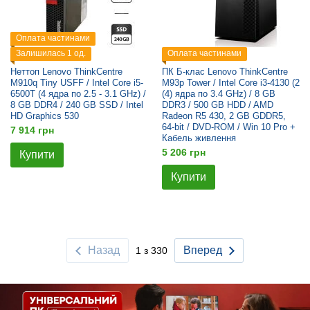
Оплата частинами
Залишилась 1 од.
Оплата частинами
Неттоп Lenovo ThinkCentre
ПК Б-клас Lenovo ThinkCentre
M910q Tiny USFF / Intel Core i5-
M93p Tower / Intel Core i3-4130 (2
6500T (4 ядра по 2.5 - 3.1 GHz) /
(4) ядра по 3.4 GHz) / 8 GB
8 GB DDR4 / 240 GB SSD / Intel
DDR3 / 500 GB HDD / AMD
HD Graphics 530
Radeon R5 430, 2 GB GDDR5,
64-bit / DVD-ROM / Win 10 Pro +
7 914 грн
Кабель живлення
5 206 грн
Купити
Купити
Назад
Вперед
1 з 330