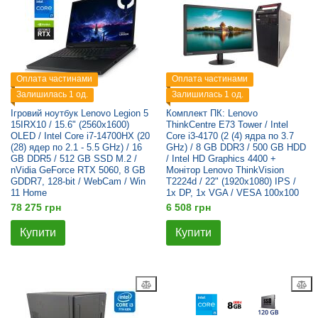
Оплата частинами
Оплата частинами
Залишилась 1 од.
Залишилась 1 од.
Ігровий ноутбук Lenovo Legion 5
Комплект ПК: Lenovo
15IRX10 / 15.6" (2560x1600)
ThinkCentre E73 Tower / Intel
OLED / Intel Core i7-14700HX (20
Core i3-4170 (2 (4) ядра по 3.7
(28) ядер по 2.1 - 5.5 GHz) / 16
GHz) / 8 GB DDR3 / 500 GB HDD
GB DDR5 / 512 GB SSD M.2 /
/ Intel HD Graphics 4400 +
nVidia GeForce RTX 5060, 8 GB
Монітор Lenovo ThinkVision
GDDR7, 128-bit / WebCam / Win
T2224d / 22" (1920x1080) IPS /
11 Home
1x DP, 1x VGA / VESA 100x100
78 275 грн
6 508 грн
Купити
Купити