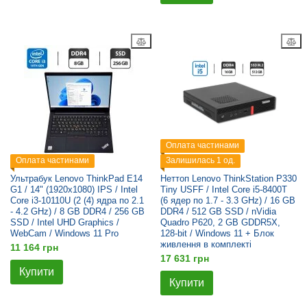
Оплата частинами
Оплата частинами
Залишилась 1 од.
Ультрабук Lenovo ThinkPad E14
Неттоп Lenovo ThinkStation P330
G1 / 14" (1920x1080) IPS / Intel
Tiny USFF / Intel Core i5-8400T
Core i3-10110U (2 (4) ядра по 2.1
(6 ядер по 1.7 - 3.3 GHz) / 16 GB
- 4.2 GHz) / 8 GB DDR4 / 256 GB
DDR4 / 512 GB SSD / nVidia
SSD / Intel UHD Graphics /
Quadro P620, 2 GB GDDR5X,
WebCam / Windows 11 Pro
128-bit / Windows 11 + Блок
живлення в комплекті
11 164 грн
17 631 грн
Купити
Купити