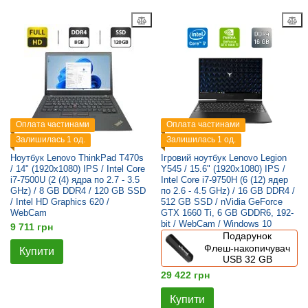
Оплата частинами
Оплата частинами
Залишилась 1 од.
Залишилась 1 од.
Ноутбук Lenovo ThinkPad T470s
Ігровий ноутбук Lenovo Legion
/ 14" (1920x1080) IPS / Intel Core
Y545 / 15.6" (1920x1080) IPS /
i7-7500U (2 (4) ядра по 2.7 - 3.5
Intel Core i7-9750H (6 (12) ядер
GHz) / 8 GB DDR4 / 120 GB SSD
по 2.6 - 4.5 GHz) / 16 GB DDR4 /
/ Intel HD Graphics 620 /
512 GB SSD / nVidia GeForce
WebCam
GTX 1660 Ti, 6 GB GDDR6, 192-
bit / WebCam / Windows 10
9 711 грн
Подарунок
Флеш-накопичувач
Купити
USB 32 GB
29 422 грн
Купити