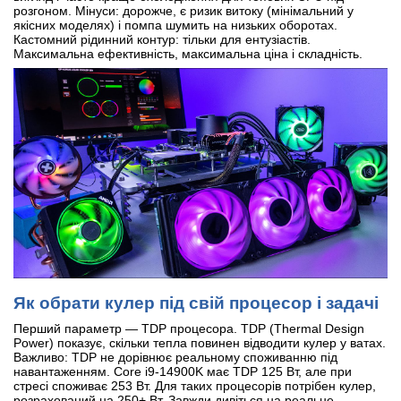
розгоном. Мінуси: дорожче, є ризик витоку (мінімальний у
якісних моделях) і помпа шумить на низьких оборотах.
Кастомний рідинний контур: тільки для ентузіастів.
Максимальна ефективність, максимальна ціна і складність.
Як обрати кулер під свій процесор і задачі
Перший параметр — TDP процесора. TDP (Thermal Design
Power) показує, скільки тепла повинен відводити кулер у ватах.
Важливо: TDP не дорівнює реальному споживанню під
навантаженням. Core i9-14900K має TDP 125 Вт, але при
стресі споживає 253 Вт. Для таких процесорів потрібен кулер,
розрахований на 250+ Вт. Завжди дивіться на реальне