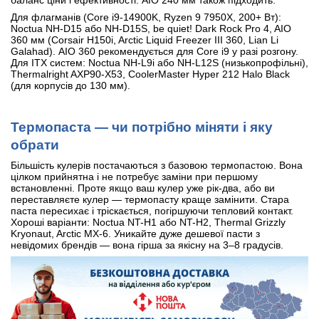
Для флагманів (Core i9-14900K, Ryzen 9 7950X, 200+ Вт):
Noctua NH-D15 або NH-D15S, be quiet! Dark Rock Pro 4, AIO
360 мм (Corsair H150i, Arctic Liquid Freezer III 360, Lian Li
Galahad). AIO 360 рекомендується для Core i9 у разі розгону.
Для ITX систем: Noctua NH-L9i або NH-L12S (низькопрофільні),
Thermalright AXP90-X53, CoolerMaster Hyper 212 Halo Black
(для корпусів до 130 мм).
Термопаста — чи потрібно міняти і яку
обрати
Більшість кулерів постачаються з базовою термопастою. Вона
цілком прийнятна і не потребує заміни при першому
встановленні. Проте якщо ваш кулер уже рік-два, або ви
переставляєте кулер — термопасту краще замінити. Стара
паста пересихає і тріскається, погіршуючи тепловий контакт.
Хороші варіанти: Noctua NT-H1 або NT-H2, Thermal Grizzly
Kryonaut, Arctic MX-6. Уникайте дуже дешевої пасти з
невідомих брендів — вона гірша за якісну на 3–8 градусів.