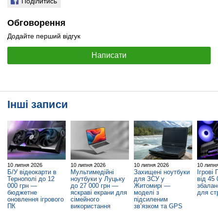
Поділитись
Обговорення
Додайте перший відгук
Написати
Інші записи
10 липня 2026
10 липня 2026
10 липня 2026
10 липн
Б/У відеокарти в
Мультимедійні
Захищені ноутбуки
Ігрові 
Тернополі до 12
ноутбуки у Луцьку
для ЗСУ у
від 45
000 грн —
до 27 000 грн —
Житомирі —
збалан
бюджетне
яскраві екрани для
моделі з
для ст
оновлення ігрового
сімейного
підсиленим
ПК
використання
зв’язком та GPS