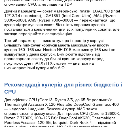
споживання CPU, а не лише на TDP.
Другий параметр — сокет материнської плати. LGA1700 (Intel
12/13/14 покоління), LGA1851 (Intel Core Ultra), AM4 (Ryzen
3000–5000), AM5 (Ryzen 7000–8000) — переконайтеся, що
кулер підтримує ваш сокет. Більшість хороших кулерів
постачаються з кріпленнями для всіх популярних сокетів, але
завжди перевіряйте в специфікаціях.
Третий параметр — висота кулера і простір у корпусі.
Більшість mid-tower корпусів мають максимальну висоту
кулера 160–165 мм. Noctua NH-D15 має висоту 165 мм і не
вміщується у деякі корпуси. Вимірюйте відстань від
процесорного сокету до бічної кришки корпусу перед
покупкою. Для mATX і ITX систем — дивіться на
низькопрофільні кулери або AIO.
Рекомендації кулерів для різних бюджетів і
CPU
Для офісних CPU (Core i3, Ryzen 3/5, до 65 Вт реальних):
Thermalright Assassin X 120 Plus або DeepCool Gammaxx 400
— недорого і надійно. Боксовий кулер AMD також
справляється в цьому класі. Для ігрових CPU (Core i5-13600K,
Ryzen 7 7700X, 100–125 Вт): DeepCool AK620, Thermalright
Peerless Assassin 120 SE, be quiet! Dark Rock 4 — відмінний
баланс ціни і ефективності. AIO 240 мм також підходить.