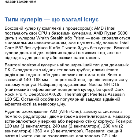
навантаженням.
Типи кулерів — що взагалі існує
Боксовий кулер (у комплекті з процесором): AMD і Intel
постачають свої CPU з базовими кулерами. AMD Ryzen 5000
ідуть з кулером Wraith Stealth або Prism — вони справляються
з нормальним навантаженням, але шумлять під повним. Intel
Core i5/i7 без суфікса K або F часто йдуть без кулера. Боксові
кулери достатні для офісних задач і нетяжких ігор, але не
підходять для розгону або важких навантажень.
Баштові повітряні кулери: найпоширеніший тип для домашніх
ПК. Складається з мідних теплових трубок, алюмінієвого
радіатора і одного або двох великих вентиляторів. Висота
зазвичай 140–168 мм — переконайтеся, що він вміщується у
вашому корпусі. Найкращі представники: Noctua NH-D15
(найтихіший і ефективний повітряний кулер), be quiet! Dark
Rock Pro 4, DeepCool AK620, Thermalright Peerless Assassin
120 SE. Останній особливо популярний завдяки відмінній
ефективності за невисоку ціну.
Рідинне охолодження AIO (All-In-One): замкнута система з
помпою, радіатором і двома-трьома вентиляторами. Радіатор
встановлюється у верхню або передню стінку корпусу. Розміри:
120 мм (1 вентилятор), 240 мм (2 вентилятори), 280 мм (2
вентилятори) і 360 мм (3 вентилятори). Переваги: кращий
вигляд і часто краще охолодження для топових CPU під