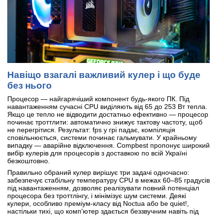
Навіщо взагалі важливий кулер і що буде
без нього
Процесор — найгарячіший компонент будь-якого ПК. Під
навантаженням сучасні CPU виділяють від 65 до 253 Вт тепла.
Якщо це тепло не відводити достатньо ефективно — процесор
починає троттлити: автоматично знижує тактову частоту, щоб
не перегрітися. Результат: fps у грі падає, компіляція
сповільнюється, системи починає гальмувати. У крайньому
випадку — аварійне відключення. Compbest пропонує широкий
вибір кулерів для процесорів з доставкою по всій Україні
безкоштовно.
Правильно обраний кулер вирішує три задачі одночасно:
забезпечує стабільну температуру CPU в межах 60–85 градусів
під навантаженням, дозволяє реалізувати повний потенціал
процесора без троттлінгу, і мінімізує шум системи. Деякі
кулери, особливо преміум-класу від Noctua або be quiet!,
настільки тихі, що комп'ютер здається беззвучним навіть під