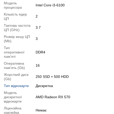
Ви можете розширити строк гарантії на
3, 6 або 12 міс
.
Модель
Intel Core i3-6100
Можлива також комплектація
кабелями
,
клавіатурою
,
мишкою
.
процесора
Для цього додайте в корзину відповідну позицію з розділу
Кількість ядер
2
ЦП
"Аксесуари
" разом з основним товаром.
Тактова частота
3.7
ЦП (GHz)
Специфікація, тести та технічні звіти
Розмір кешу ЦП
Специфікація процесора:
Intel Core i3-6100
3
(Mb)
Тестування процесора:
Intel Core i3-6100
Тип
Специфікація відеокарти:
AMD Radeon RX 570
оперативної
DDR4
Тестування відеокарти:
AMD Radeon RX 570
пам'яті
Відеоогляд
Оперативна
16
пам'ять (Gb)
Жорсткий диск
250 SSD + 500 HDD
(Gb)
Тип відеокарти
Дискретна
Модель
дискретної
AMD Radeon RX 570
відеокарти
Ліцензійна
Немає
наклейка