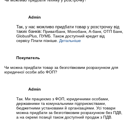
Чи можливо придбати техніку у розстрочку?
Admin
Так, у нас можливо придбати товар у розстрочку від
таких банків:
ПриватБанк, Монобанк, А-банк, ОТП Банк,
GlobusPlus, ПУМБ. Також доступний кредит від
сервісу Плати пізніше.
Детальніше
Покупатель
Чи можна придбати товар за безготівковим розрахунком для
юридичної особи або ФОП?
Admin
Так. Ми працюємо з ФОП, юридичними особами,
державними та комунальними підприємствами,
бюджетними установами й організаціями. Усі товари
можна придбати за безготівковим розрахунком без ПДВ,
а на окремі позиції також доступний продаж з ПДВ.