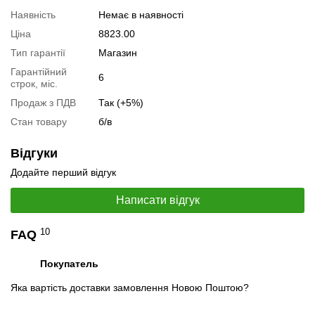
Наявність
Немає в наявності
Ціна
8823.00
Тип гарантії
Магазин
📧
Запит оптової ціни
Гарантійний
6
Слідкувати в Instagram
строк, міс.
Слідкувати на Facebook
Продаж з ПДВ
Так (+5%)
Стан товару
б/в
Відгуки
Додайте перший відгук
Написати відгук
10
FAQ
Покупатель
Яка вартість доставки замовлення Новою Поштою?