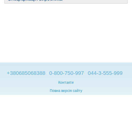
+380685068388
0-800-750-997
044-3-555-999
Контакти
Повна версія сайту
© 2014—2026
Брендові компьютери з Європи
Рус