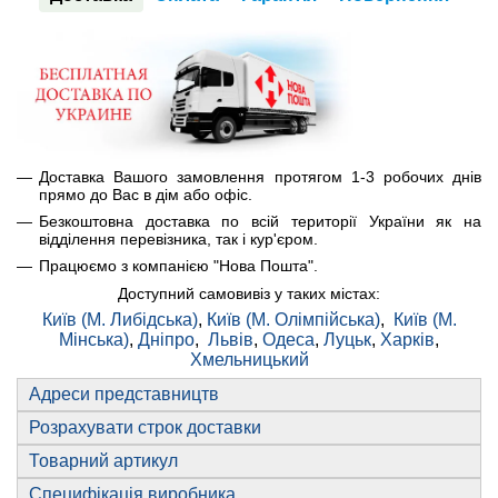
Доставка Вашого замовлення протягом 1-3 робочих днів
прямо до Вас в дім або офіс.
Безкоштовна доставка по всій території України як на
відділення перевізника, так і кур'єром.
Працюємо з компанією "Нова Пошта".
Доступний самовивіз у таких містах:
Київ (М. Либідська)
,
Київ (М. Олімпійська)
,
Київ (М.
Мінська)
,
Дніпро
,
Львів
,
Одеса
,
Луцьк
,
Харків
,
Хмельницький
Адреси представництв
Розрахувати строк доставки
Товарний артикул
Специфікація виробника