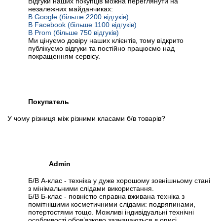
Відгуки наших покупців можна переглянути на
незалежних майданчиках:
В Google (більше 2200 відгуків)
В Facebook (більше 1100 відгуків)
В Prom (більше 750 відгуків)
Ми цінуємо довіру наших клієнтів, тому відкрито
публікуємо відгуки та постійно працюємо над
покращенням сервісу.
Покупатель
У чому різниця між різними класами б/в товарів?
Admin
Б/В А-клас - техніка у дуже хорошому зовнішньому стані
з мінімальними слідами використання.
Б/В Б-клас - повністю справна вживана техніка з
помітнішими косметичними слідами: подряпинами,
потертостями тощо. Можливі індивідуальні технічні
особливості обов’язково зазначаються в описі