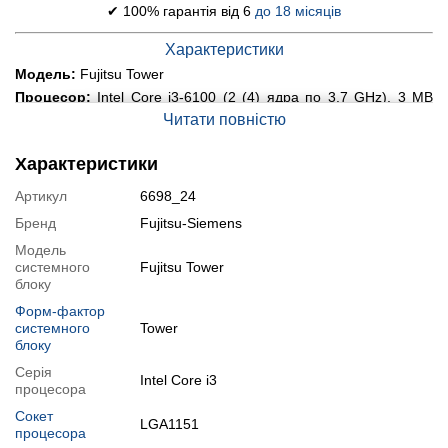
✔ 100% гарантія від 6
до 18 місяців
Характеристики
Модель:
Fujitsu Tower
Процесор:
Intel Core i3-6100 (2 (4) ядра по 3.7 GHz), 3 MB
Smart Cache
Читати повністю
Оперативна пам'ять:
16 GB DDR4
Постійна пам'ять:
250 GB SSD + 500 GB HDD
Характеристики
Графіка:
дискретна AMD Radeon RX 570, 4 GB GDDR5, 256-bit
Артикул
6698_24
Порти:
4x USB 3.0, 2x USB 2.0, 2x PS/2, 1x LAN (RJ-45), 5x
Audio, 1x DVI, 1x HDMI, 3x DisplayPort
Бренд
Fujitsu-Siemens
Оптичний привід:
немає
Модель
Стан:
системного
б/в (клас А: хороший стан; без дефектів; можуть бути
Fujitsu Tower
сліди звичайного використання)
блоку
Операційна система:
замовити встановлення
Форм-фактор
системного
Tower
Модифікації
блоку
Можлива модифікація:
Серія
Intel Core i3
процесора
1.
Збільшення об'єму RAM
;
Сокет
2.
Збільшення розміру HDD
або
комплектація SSD
.
LGA1151
процесора