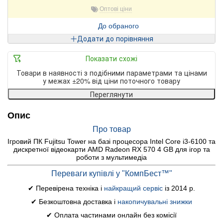
Оптові ціни
До обраного
Додати до порівняння
Показати схожі
Товари в наявності з подібними параметрами та цінами
у межах ±20% від ціни поточного товару
Переглянути
Опис
Про товар
Ігровий ПК Fujitsu Tower на базі процесора Intel Core i3-6100 та
дискретної відеокарти AMD Radeon RX 570 4 GB для ігор та
роботи з мультимедіа
Переваги купівлі у "КомпБест™"
✔ Перевірена техніка і
найкращий сервіс
із 2014 р.
✔ Безкоштовна доставка і
накопичувальні знижки
✔ Оплата частинами онлайн без комісії