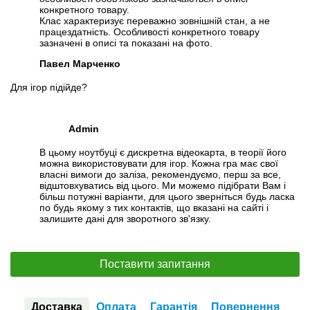
конкретного товару.
Клас характеризує переважно зовнішній стан, а не
працездатність. Особливості конкретного товару
зазначені в описі та показані на фото.
Павел Марченко
Для ігор підійде?
Admin
В цьому ноутбуці є дискретна відеокарта, в теорії його
можна використовувати для ігор. Кожна гра має свої
власні вимоги до заліза, рекомендуємо, перш за все,
відштовхуватись від цього. Ми можемо підібрати Вам і
більш потужні варіанти, для цього зверніться будь ласка
по будь якому з тих контактів, що вказані на сайті і
залишите дані для зворотного зв'язку.
Поставити запитання
Доставка
Оплата
Гарантія
Повернення