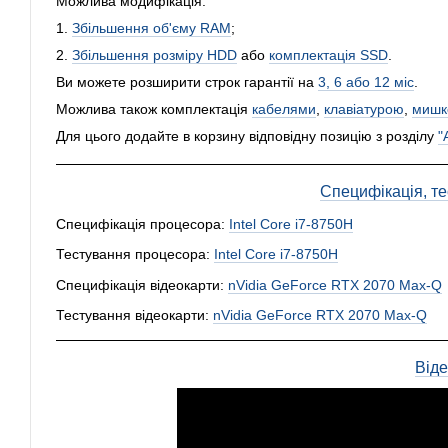
Можлива модифікація:
1.
Збільшення об'єму RAM
;
2.
Збільшення розміру HDD
або
комплектація SSD
.
Ви можете розширити строк гарантії на
3, 6 або 12 міс
.
Можлива також комплектація
кабелями
,
клавіатурою
,
мишк
Для цього додайте в корзину відповідну позицію з розділу
"
Специфікація, тес
Специфікація процесора:
Intel Core i7-8750H
Тестування процесора:
Intel Core i7-8750H
Специфікація відеокарти:
nVidia GeForce RTX 2070 Max-Q
Тестування відеокарти:
nVidia GeForce RTX 2070 Max-Q
Від