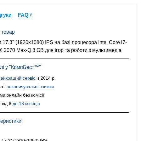
дгуки
FAQ
9
 товар
 17.3" (1920x1080) IPS на базі процесора Intel Core i7-
X 2070 Max-Q 8 GB для ігор та роботи з мультимедіа
влі у "КомпБест™"
найкращий сервіс
із 2014 р.
а і
накопичувальні знижки
и онлайн без комісії
 від 6
до 18 місяців
теристики
:
17.3" (1920x1080) IPS