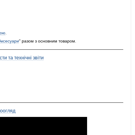
ою
.
Аксесуари
" разом з основним товаром.
ти та технічні звіти
еоогляд