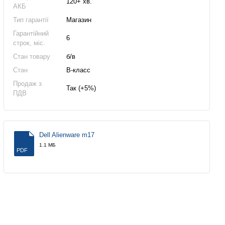
120+ хв.
АКБ
Тип гарантії
Магазин
Гарантійний
6
строк, міс.
Стан товару
б/в
Стан
B-класс
Продаж з
Так (+5%)
ПДВ
Dell Alienware m17
1.1 МБ
PDF