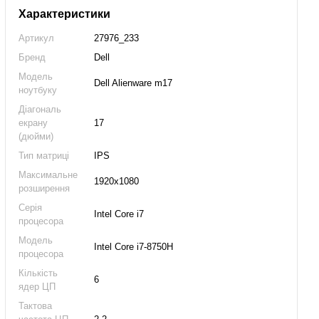
Характеристики
Артикул
27976_233
Бренд
Dell
Модель
Dell Alienware m17
ноутбуку
Діагональ
екрану
17
(дюйми)
Тип матриці
IPS
Максимальне
1920x1080
розширення
Серія
Intel Core i7
процесора
Модель
Intel Core i7-8750H
процесора
Кількість
6
ядер ЦП
Тактова