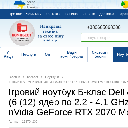
Про нас
Чому ми?
Контакти
Новинки
Оплата
Доставка
Гаран
+380685068388
☆
Види
Системні
Послуги
Опт
Ноутб
Акції
комп'ютерів
блоки
Головна
Каталог
Ноутбуки
Ігровий ноутбук Б-клас Dell Alienware m17 / 17.3" (1920x1080) IPS / Intel Core 
Ігровий ноутбук Б-клас Dell 
(6 (12) ядер по 2.2 - 4.1 
nVidia GeForce RTX 2070 M
Артикул: 27976_233