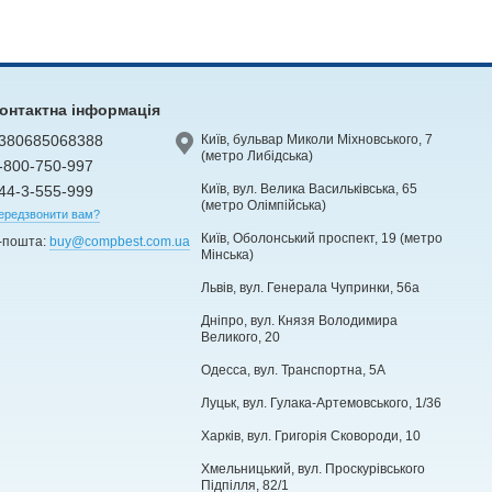
онтактна інформація
380685068388
Київ, бульвар Миколи Міхновського, 7
(метро Либідська)
-800-750-997
Київ, вул. Велика Васильківська, 65
44-3-555-999
(метро Олімпійська)
ередзвонити вам?
Київ, Оболонський проспект, 19 (метро
-пошта:
buy@compbest.com.ua
Мінська)
Львів, вул. Генерала Чупринки, 56а
Дніпро, вул. Князя Володимира
Великого, 20
Одесса, вул. Транспортна, 5А
Луцьк, вул. Гулака-Артемовського, 1/36
Харків, вул. Григорія Сковороди, 10
Хмельницький, вул. Проскурівського
Підпілля, 82/1