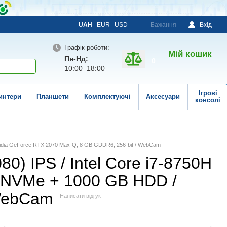
UAH
EUR
USD
Бажання
Вхід
Графік роботи:
Мій кошик
Пн-Нд:
0
10:00–18:00
Ігрові
интери
Планшети
Комплектуючі
Аксесуари
консолі
/ nVidia GeForce RTX 2070 Max-Q, 8 GB GDDR6, 256-bit / WebCam
80) IPS / Intel Core i7-8750H
SD NVMe + 1000 GB HDD /
 WebCam
Написати відгук