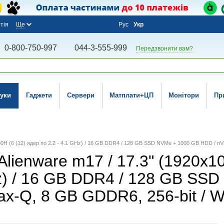
тія
Ще
Рус
Укр
0-800-750-997
044-3-555-999
Передзвонити вам?
уки
Гаджети
Сервери
Матплати+ЦП
Монітори
Пр
i7-8750H (6 (12) ядер по 2.2 - 4.1 GHz) / 16 GB DDR4 / 128 GB SSD NVMe + 1000 GB HDD 
Alienware m17 / 17.3" (1920x10
GHz) / 16 GB DDR4 / 128 GB S
ax-Q, 8 GB GDDR6, 256-bit /