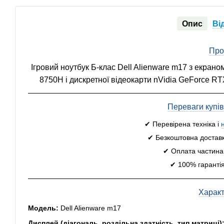
Опис
Ві
Про
Ігровий ноутбук Б-клас Dell Alienware m17 з екраном
8750H і дискретної відеокарти nVidia GeForce RT
Переваги купі
✔ Перевірена техніка і
✔ Безкоштовна доставк
✔ Оплата частинам
✔ 100% гарантія
Харак
Модель:
Dell Alienware m17
Дисплей (діагональ, роздільна здатність, тип матриці)