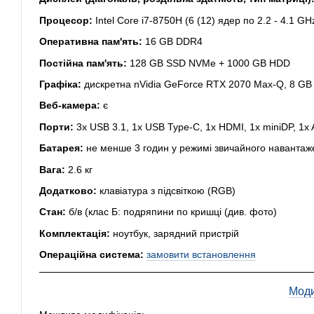
Процесор:
Intel Core i7-8750H (6 (12) ядер по 2.2 - 4.1 G
Оперативна пам'ять:
16 GB DDR4
Постійна пам'ять:
128 GB SSD NVMe + 1000 GB HDD
Графіка:
дискретна nVidia GeForce RTX 2070 Max-Q, 8 GB
Веб-камера:
є
Порти:
3x USB 3.1, 1x USB Type-C, 1x HDMI, 1x miniDP, 1x A
Батарея:
не менше 3 годин у режимі звичайного навантаж
Вага:
2.6 кг
Додатково:
клавіатура з підсвіткою (RGB)
Стан:
б/в (клас Б: подряпини по кришці (див. фото)
Комплектація:
ноутбук, зарядний пристрій
Операційна система:
замовити встановлення
Моди