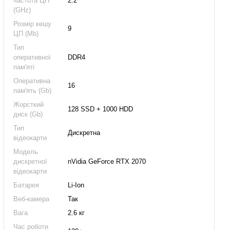
частота ЦП
2.2
(GHz)
Розмір кешу
9
ЦП (Mb)
Тип
оперативної
DDR4
пам'яті
Оперативна
16
пам'ять (Gb)
Жорсткий
128 SSD + 1000 HDD
диск (Gb)
Тип
Дискретна
відеокарти
Модель
дискретної
nVidia GeForce RTX 2070
відеокарти
Батарея
Li-Ion
Веб-камера
Так
Вага
2.6 кг
Час роботи