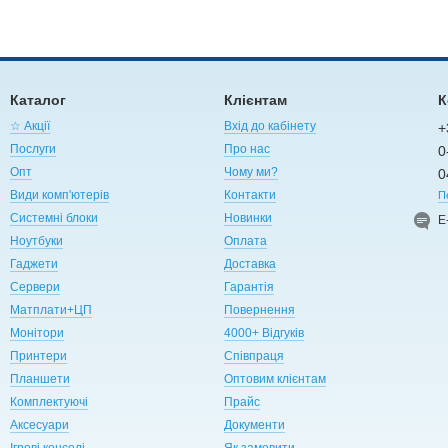
Каталог
Клієнтам
К
☆ Акції
Вхід до кабінету
+
Послуги
Про нас
0
Опт
Чому ми?
0
Види комп'ютерів
Контакти
П
Системні блоки
Новинки
Е
Ноутбуки
Оплата
Гаджети
Доставка
Сервери
Гарантія
Матплати+ЦП
Повернення
Монітори
4000+ Відгуків
Принтери
Співпраця
Планшети
Оптовим клієнтам
Комплектуючі
Прайс
Аксесуари
Документи
Ігрові консолі
Як замовити