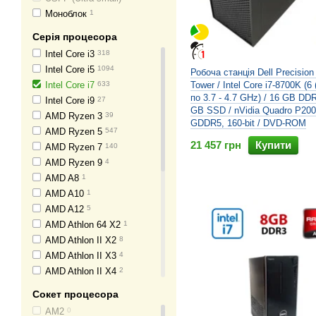
FSP Group
0
Моноблок
1
Fractal
1
Серія процесора
Frime
1
FrimeCom
Intel Core i3
0
318
Frontier
Intel Core i5
3
1094
Робоча станція Dell Precision
Fujitsu-Siemens
Intel Core i7
633
62
Tower / Intel Core i7-8700K (6
по 3.7 - 4.7 GHz) / 16 GB DDR
GameMax
Intel Core i9
18
27
GB SSD / nVidia Quadro P200
Gateway
AMD Ryzen 3
0
39
GDDR5, 160-bit / DVD-ROM
Gigabyte
AMD Ryzen 5
4
547
21 457 грн
Купити
Golden Field
AMD Ryzen 7
1
140
Hewlett Packard
AMD Ryzen 9
4
60
Huananzhi
AMD A8
1
0
Hyrican
AMD A10
0
1
Intel
AMD A12
6
5
Lenovo
AMD Athlon 64 X2
18
1
Lian Li
AMD Athlon II X2
2
8
LogicPower
AMD Athlon II X3
0
4
MSI
AMD Athlon II X4
8
2
Medion
AMD Athlon X4
1
9
Сокет процесора
Microsoft
AMD FX
25
0
AM2
0