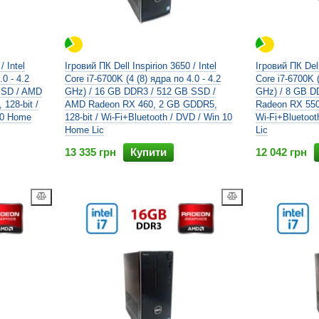
/ Intel
Ігровий ПК Dell Inspirion 3650 / Intel
Ігровий ПК Dell
.0 - 4.2
Core i7-6700K (4 (8) ядра по 4.0 - 4.2
Core i7-6700K (
SSD / AMD
GHz) / 16 GB DDR3 / 512 GB SSD /
GHz) / 8 GB D
128-bit /
AMD Radeon RX 460, 2 GB GDDR5,
Radeon RX 550
10 Home
128-bit / Wi-Fi+Bluetooth / DVD / Win 10
Wi-Fi+Bluetoot
Home Lic
Lic
13 335 грн
Купити
12 042 грн