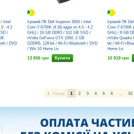
/ Intel
Ігровий ПК Dell Inspirion 3650 / Intel
Ігровий ПК Dell
.0 - 4.2
Core i7-6700K (4 (8) ядра по 4.0 - 4.2
Core i7-6700K (
SSD /
GHz) / 16 GB DDR3 / 512 GB SSD /
GHz) / 8 GB D
GB
nVidia GeForce GTX 1050, 2 GB
nVidia Quadro
ooth / DVD
GDDR5, 128-bit / Wi-Fi+Bluetooth / DVD
bit / Wi-Fi+Blu
/ Win 10 Home Lic
Home Lic
13 656 грн
Купити
10 919 грн
Назад
1
2
3
4
5
6
...
32