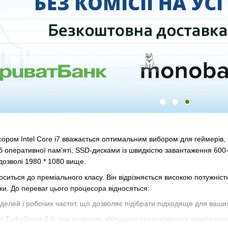
сором Intel Core i7 вважається оптимальним вибором для геймерів,
 оперативної пам'яті, SSD-дисками із швидкістю завантаження 600-7
 дозволі 1980 * 1080 вище.
носиться до преміального класу. Він відрізняється високою потужніс
ки. До переваг цього процесора відносяться:
елей і робочих частот, що дозволяє підібрати підходяще для ваших
tel TurboBoost 2.0, яка дозволяє збільшити продуктивність комп'юте