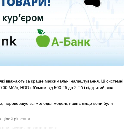
 які вважають за краще максимальні налаштування. Ці системні
00 Мб/с, HDD об'ємом від 500 Гб до 2 Тб і відкритий, яка
тю, перевершує всі молодші моделі, навіть якщо вони були
 цілей рішення.
ра при високих навантаженнях.