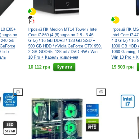
P410 E85+
Ігровий ПК Medion MT14 Tower / Intel
Ігровий ПК MSI
8) ядра по
Core i7-860 (4 (8) ядра по 2.8 - 3.46
Intel Core i7-4
/ 240 GB
GHz) / 16 GB DDR3 / 128 GB SSD +
4.0 GHz) / 16
 GeForce
500 GB HDD / nVidia GeForce GTX 950,
1000 GB HDD /
bit /
2 GB GDDR5, 128-bit / DVD-RW / Win
1060 Gaming, 
ель
10 Pro + Кабель живлення
Win 10 Pro + 
10 112 грн
Купити
19 503 грн