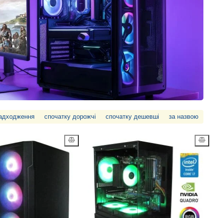
надходження
спочатку дорожчі
спочатку дешевші
за назвою