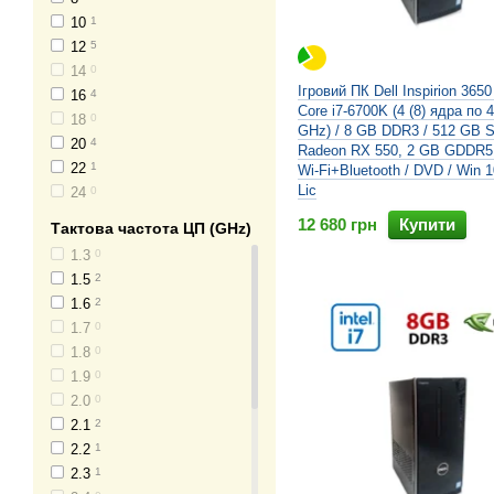
BGA1288
0
10
1
BGA1440
0
12
5
LGA1851
0
14
0
Ігровий ПК Dell Inspirion 3650 
16
4
Core i7-6700K (4 (8) ядра по 4
18
0
GHz) / 8 GB DDR3 / 512 GB 
20
4
Radeon RX 550, 2 GB GDDR5, 
22
1
Wi-Fi+Bluetooth / DVD / Win 
Lic
24
0
12 680 грн
Купити
Тактова частота ЦП (GHz)
1.3
0
1.5
2
1.6
2
1.7
0
1.8
0
1.9
0
2.0
0
2.1
2
2.2
1
2.3
1