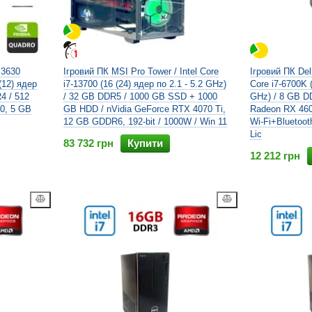
 3630
Ігровий ПК MSI Pro Tower / Intel Core
Ігровий ПК Dell
 (12) ядер
i7-13700 (16 (24) ядер по 2.1 - 5.2 GHz)
Core i7-6700K (
4 / 512
/ 32 GB DDR5 / 1000 GB SSD + 1000
GHz) / 8 GB D
0, 5 GB
GB HDD / nVidia GeForce RTX 4070 Ti,
Radeon RX 460
12 GB GDDR6, 192-bit / 1000W / Win 11
Wi-Fi+Bluetoot
Lic
83 732 грн
Купити
12 212 грн