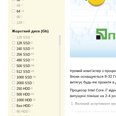
4.7
0
48
0
64
11
96
0
128
0
Жорсткий диск (Gb)
120 SSD
0
128 SSD
3
240 SSD
26
256 SSD
57
480 SSD
16
500 SSD
88
Ігровий комп'ютер з проце
512 SSD
45
блоки оснащуються 8-32 Гб
1000 SSD
26
витягує будь-які проекти в
2000 SSD
1
250 HDD
6
Процесор Intel Core i7 від
500 HDD
43
випущені пізніше на 2-4 ро
1000 HDD
11
Великий асортимент мод
Без HDD
3
Наявність технології In
80 HDD
0