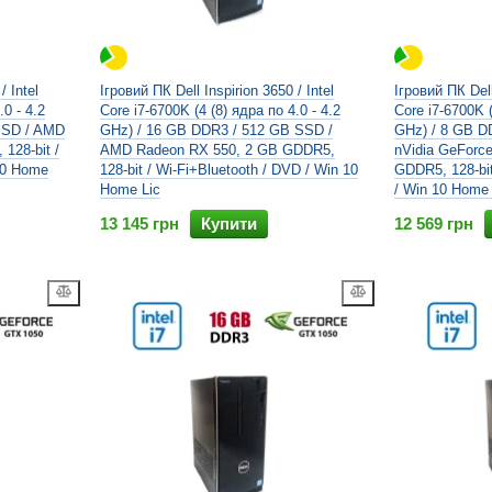
/ Intel
Ігровий ПК Dell Inspirion 3650 / Intel
Ігровий ПК Dell
.0 - 4.2
Core i7-6700K (4 (8) ядра по 4.0 - 4.2
Core i7-6700K (
SSD / AMD
GHz) / 16 GB DDR3 / 512 GB SSD /
GHz) / 8 GB D
128-bit /
AMD Radeon RX 550, 2 GB GDDR5,
nVidia GeForc
10 Home
128-bit / Wi-Fi+Bluetooth / DVD / Win 10
GDDR5, 128-bit
Home Lic
/ Win 10 Home 
13 145 грн
Купити
12 569 грн