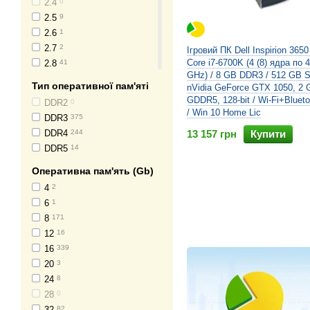
2.4
0
2.5
9
2.6
1
2.7
2
Ігровий ПК Dell Inspirion 3650 
Core i7-6700K (4 (8) ядра по 4
2.8
41
GHz) / 8 GB DDR3 / 512 GB 
2.9
6
Тип оперативної пам'яті
nVidia GeForce GTX 1050, 2 
3.0
3
GDDR5, 128-bit / Wi-Fi+Bluet
DDR2
0
3.1
2
/ Win 10 Home Lic
DDR3
375
3.2
28
DDR4
244
13 157 грн
Купити
3.3
0
DDR5
14
3.4
360
3.5
6
Оперативна пам'ять (Gb)
3.6
75
4
2
3.7
14
6
1
3.8
9
8
171
3.9
0
12
16
4.0
62
16
339
4.1
0
20
3
4.2
4
24
8
4.3
0
28
0
4.5
0
32
82