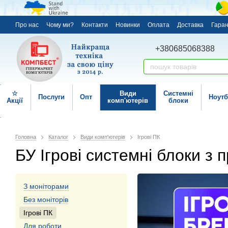
Про нас
Чому ми?
Контакти
Новинки
Оплата
Доставка
Гаран
+380685068388
☆
Види
Системні
Послуги
Опт
Ноутб
Акції
комп'ютерів
блоки
Головна
Каталог
Види комп'ютерів
Ігрові ПК
БУ Ігрові системні блоки з п
З моніторами
Без моніторів
Ігрові ПК
Для роботи