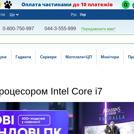
тія
Ще
Рус
Укр
0-800-750-997
044-3-555-999
Передзвонити вам?
уки
Гаджети
Сервери
Матплати+ЦП
Монітори
Пр
роцесором Intel Core i7