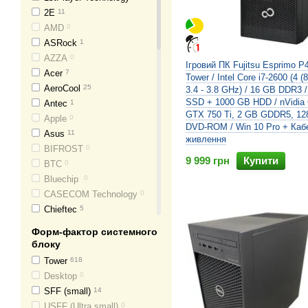
2E
11
AMD
0
ASRock
1
AZZA
0
Ігровий ПК Fujitsu Esprimo 
Acer
7
Tower / Intel Core i7-2600 (4 (
AeroCool
25
3.4 - 3.8 GHz) / 16 GB DDR3 
SSD + 1000 GB HDD / nVidia
Antec
1
GTX 750 Ti, 2 GB GDDR5, 128-
Apple
0
DVD-ROM / Win 10 Pro + Каб
Asus
11
живлення
BIFROST
0
9 999 грн
Купити
BTC
0
Bluechip
0
CASECOM Technology
0
Chieftec
5
Cooler Master
1
Форм-фактор системного
Cougar
0
блоку
DeepCool
0
Tower
618
Dell
188
Desktop
0
EuroCom
3
SFF (small)
14
Expert PC
0
USFF (Ultra small)
0