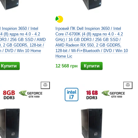
 Inspirion 3650 / Intel
Ігровий ПК Dell Inspirion 3650 / Intel
4 (8) ядра по 4.0 - 4.2
Core i7-6700K (4 (8) ядра по 4.0 - 4.2
DR3 / 256 GB SSD / AMD
GHz) / 16 GB DDR3 / 256 GB SSD /
, 2 GB GDDR5, 128-bit /
AMD Radeon RX 550, 2 GB GDDR5,
h / DVD / Win 10 Home
128-bit / Wi-Fi+Bluetooth / DVD / Win 10
Home Lic
Купити
12 568 грн
Купити