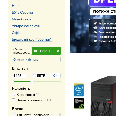
Нові
БУ з Європи
Моноблоки
Ультракомпактні
Офісні
Бюджетні (до 4000 грн)
Серія
Intel Core i7
процесора:
Очистити фільтр
Ціна, грн
ОК
Наявність
В наявності
57
Немає в наявності
576
Бренд
1stPlayer Technology
59