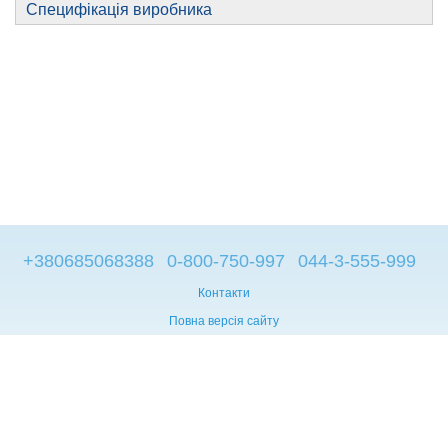
Специфікація виробника
+380685068388
0-800-750-997
044-3-555-999
Контакти
Повна версія сайту
© 2014—2026
Брендові компьютери з Європи
Рус