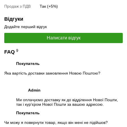
Продаж з ПДВ
Так (+5%)
Відгуки
📧
Запит оптової ціни
Слідкувати в Instagram
Додайте перший відгук
Слідкувати на Facebook
Написати відгук
9
FAQ
Покупатель
Яка вартість доставки замовлення Новою Поштою?
Admin
Ми оплачуємо доставку як до відділення Нової Пошти,
так і кур'єром Нової Пошти за вашою адресою.
Покупатель
Чи можу я повернути товар, якщо він мені не підійшов?