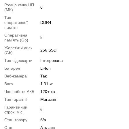
Ви можете розширити строк гарантії на
3, 6 або 12 міс
.
Розмір кешу ЦП
6
(Mb)
Можлива також комплектація
кабелями
,
клавіатурою
,
мишкою
.
Тип
Для цього додайте в корзину відповідну позицію з розділу
оперативної
DDR4
"Аксесуари
" разом з основним товаром.
пам'яті
Оперативна
8
Специфікація, тести та технічні звіти
пам'ять (Gb)
Специфікація процесора:
Intel Core i5-1035G7
Жорсткий диск
256 SSD
Тестування процесора:
Intel Core i5-1035G7
(Gb)
Тип відеокарти
Інтегрована
Відеоогляд
Батарея
Li-Ion
Веб-камера
Так
Вага
1.31 кг
Час роботи АКБ
120+ хв.
Тип гарантії
Магазин
Гарантійний
6
строк, міс.
Стан товару
б/в
Стан
А-класс