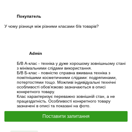
Покупатель
У чому різниця між різними класами б/в товарів?
Admin
Б/В А-клас - техніка у дуже хорошому зовнішньому стані
з мінімальними слідами використання.
Б/В Б-клас - повністю справна вживана техніка з
помітнішими косметичними слідами: подряпинами,
потертостями тощо. Можливі індивідуальні технічні
особливості обов’язково зазначаються в описі
конкретного товару.
Клас характеризує переважно зовнішній стан, а не
працездатність. Особливості конкретного товару
зазначені в описі та показані на фото.
Поставити запитання