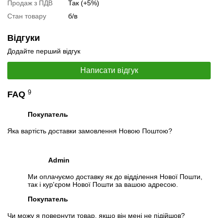
Продаж з ПДВ
Так (+5%)
📧
Запит оптової ціни
Стан товару
б/в
Слідкувати в Instagram
Слідкувати на Facebook
Відгуки
Додайте перший відгук
Написати відгук
9
FAQ
Покупатель
Яка вартість доставки замовлення Новою Поштою?
Admin
Ми оплачуємо доставку як до відділення Нової Пошти,
так і кур'єром Нової Пошти за вашою адресою.
Покупатель
Чи можу я повернути товар, якщо він мені не підійшов?