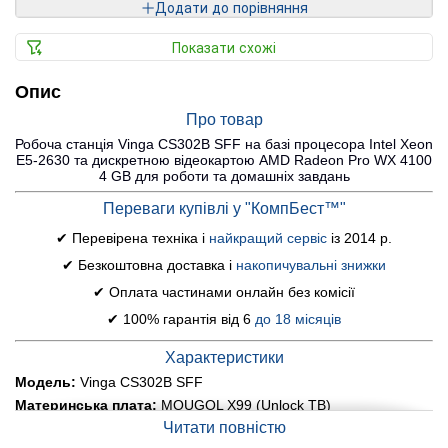
Додати до порівняння
Показати схожі
Опис
Про товар
Робоча станція Vinga CS302B SFF на базі процесора Intel Xeon
E5-2630 та дискретною відеокартою AMD Radeon Pro WX 4100
4 GB для роботи та домашніх завдань
Переваги купівлі у "КомпБест™"
✔ Перевірена техніка і
найкращий сервіс
із 2014 р.
✔ Безкоштовна доставка і
накопичувальні знижки
✔ Оплата частинами онлайн без комісії
✔ 100% гарантія від 6
до 18 місяців
Характеристики
Модель:
Vinga CS302B SFF
Материнська плата:
MOUGOL X99 (Unlock TB)
Читати повністю
Процесор:
Intel Xeon E5-2630 v3 (8 (16) ядер по 2.4 - 3.2
GHz), 20 MB Smart Cache