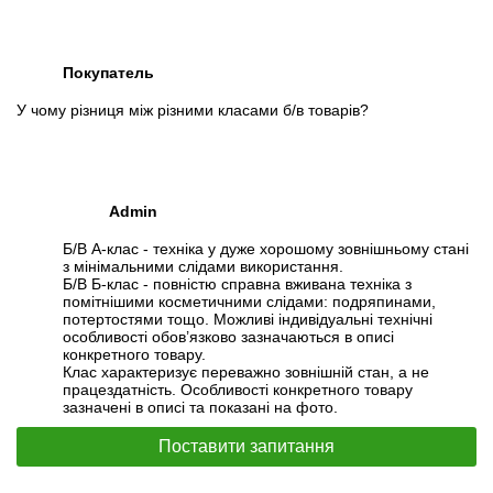
Покупатель
У чому різниця між різними класами б/в товарів?
Admin
Б/В А-клас - техніка у дуже хорошому зовнішньому стані
з мінімальними слідами використання.
Б/В Б-клас - повністю справна вживана техніка з
помітнішими косметичними слідами: подряпинами,
потертостями тощо. Можливі індивідуальні технічні
особливості обов’язково зазначаються в описі
конкретного товару.
Клас характеризує переважно зовнішній стан, а не
працездатність. Особливості конкретного товару
зазначені в описі та показані на фото.
Поставити запитання