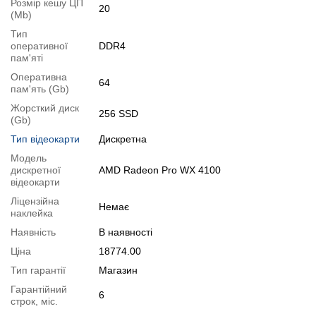
"Аксесуари
Розмір кешу ЦП
" разом з основним товаром.
20
(Mb)
Специфікація, тести та технічні звіти
Тип
оперативної
DDR4
Специфікація процесора:
Intel Xeon E5-2630 v3
пам'яті
Тестування процесора:
Intel Xeon E5-2630 v3
Оперативна
Специфікація відеокарти:
AMD Radeon Pro WX 4100
64
пам'ять (Gb)
Тестування відеокарти:
AMD Radeon Pro WX 4100
Жорсткий диск
256 SSD
Відеоогляд
(Gb)
Тип відеокарти
Дискретна
Модель
дискретної
AMD Radeon Pro WX 4100
відеокарти
Ліцензійна
Немає
наклейка
Наявність
В наявності
Ціна
18774.00
Тип гарантії
Магазин
Гарантійний
6
строк, міс.