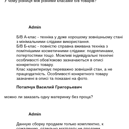
У чому різниця між різними класами б/в товарів?
Admin
Б/В А-клас - техніка у дуже хорошому зовнішньому стані
з мінімальними слідами використання.
Б/В Б-клас - повністю справна вживана техніка з
помітнішими косметичними слідами: подряпинами,
потертостями тощо. Можливі індивідуальні технічні
особливості обов’язково зазначаються в описі
конкретного товару.
Клас характеризує переважно зовнішній стан, а не
працездатність. Особливості конкретного товару
зазначені в описі та показані на фото.
Потапчук Василий Григорьевич
можно ли заказать одну материнку без проца?
Admin
Данную сборку продаем только комплектно, к
сожалению, отдельно матплату не продаем.