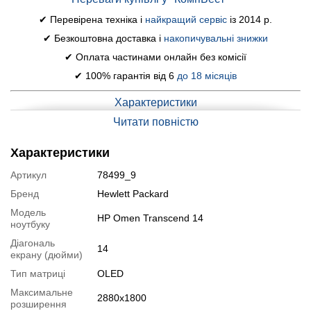
✔ Перевірена техніка і
найкращий сервіс
із 2014 р.
✔ Безкоштовна доставка і
накопичувальні знижки
✔ Оплата частинами онлайн без комісії
✔ 100% гарантія від 6
до 18 місяців
Характеристики
Модель:
HP Omen Transcend 14
Читати повністю
Дисплей (діагональ, роздільна здатність, тип матриці):
14"
(2880x1800) OLED, 120Hz
Характеристики
Процесор:
Intel Core Ultra 9 185H (16 (22) ядра по 1.8 - 5.1
GHz), 24 MB Smart Cache
Артикул
78499_9
Оперативна пам'ять:
32 GB DDR5
Бренд
Hewlett Packard
Постійна пам'ять:
1000 GB SSD M.2
Модель
HP Omen Transcend 14
Графіка:
дискретна nVidia GeForce RTX 4070, 8 GB GDDR6,
ноутбуку
128-bit
Діагональ
Веб-камера:
так
14
екрану (дюйми)
Порти:
2x USB 3.2, 2x USB Type-C, 1x HDMI, 1x Audio, 1x LAN
Тип матриці
OLED
(RJ-45)
Батарея:
до 3 годин у режимі звичайного навантаження
Максимальне
2880x1800
розширення
Вага:
1.64 кг