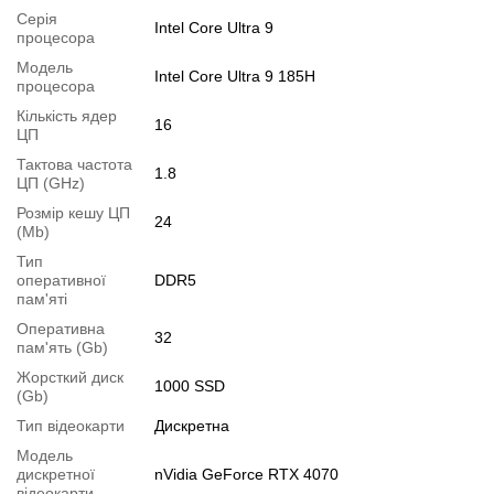
Серія
Стан:
новий
Intel Core Ultra 9
процесора
Комплектація:
ноутбук, зарядний пристрій
Модель
Операційна система:
Windows 11 Pro
Intel Core Ultra 9 185H
процесора
Модифікації
Кількість ядер
16
ЦП
Можлива модифікація:
Тактова частота
1.
Збільшення об'єму RAM
;
1.8
ЦП (GHz)
2.
Збільшення розміру HDD
або
комплектація SSD
.
Розмір кешу ЦП
24
Ви можете розширити строк гарантії на
3, 6 або 12 міс
.
(Mb)
Можлива також комплектація
кабелями
,
клавіатурою
,
мишкою
.
Тип
оперативної
DDR5
Для цього додайте в корзину відповідну позицію з розділу
пам'яті
"Аксесуари
" разом з основним товаром.
Оперативна
32
пам'ять (Gb)
Специфікація, тести та технічні звіти
Жорсткий диск
1000 SSD
Специфікація процесора:
Intel Core Ultra 9 185H
(Gb)
Тестування процесора:
Intel Core Ultra 9 185H
Тип відеокарти
Дискретна
Специфікація відеокарти:
nVidia GeForce RTX 4070
Модель
Тестування відеокарти:
nVidia GeForce RTX 4070
дискретної
nVidia GeForce RTX 4070
відеокарти