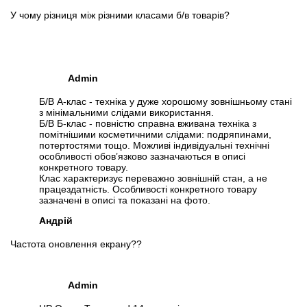
У чому різниця між різними класами б/в товарів?
Admin
Б/В А-клас - техніка у дуже хорошому зовнішньому стані
з мінімальними слідами використання.
Б/В Б-клас - повністю справна вживана техніка з
помітнішими косметичними слідами: подряпинами,
потертостями тощо. Можливі індивідуальні технічні
особливості обов’язково зазначаються в описі
конкретного товару.
Клас характеризує переважно зовнішній стан, а не
працездатність. Особливості конкретного товару
зазначені в описі та показані на фото.
Андрій
Частота оновлення екрану??
Admin