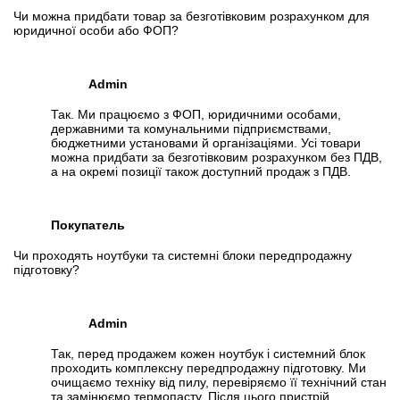
Чи можна придбати товар за безготівковим розрахунком для
юридичної особи або ФОП?
Admin
Так. Ми працюємо з ФОП, юридичними особами,
державними та комунальними підприємствами,
бюджетними установами й організаціями. Усі товари
можна придбати за безготівковим розрахунком без ПДВ,
а на окремі позиції також доступний продаж з ПДВ.
Покупатель
Чи проходять ноутбуки та системні блоки передпродажну
підготовку?
Admin
Так, перед продажем кожен ноутбук і системний блок
проходить комплексну передпродажну підготовку. Ми
очищаємо техніку від пилу, перевіряємо її технічний стан
та замінюємо термопасту. Після цього пристрій