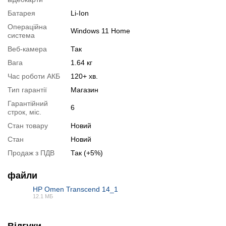
Відеоогляд
Батарея
Li-Ion
Операційна
Windows 11 Home
система
Веб-камера
Так
Вага
1.64 кг
Час роботи АКБ
120+ хв.
Тип гарантії
Магазин
Гарантійний
6
строк, міс.
Стан товару
Новий
Стан
Новий
Продаж з ПДВ
Так (+5%)
📧
Запит оптової ціни
Слідкувати в Instagram
Слідкувати на Facebook
файли
HP Omen Transcend 14_1
12.1 МБ
PDF