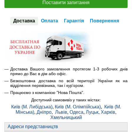
Поставити запитання
Доставка
Оплата
Гарантія
Повернення
Доставка Вашого замовлення протягом 1-3 робочих днів
прямо до Вас в дім або офіс.
Безкоштовна доставка по всій території України як на
відділення перевізника, так і кур'єром.
Працюємо з компанією "Нова Пошта".
Доступний самовивіз у таких містах:
Київ (М. Либідська)
,
Київ (М. Олімпійська)
,
Київ (М.
Мінська)
,
Дніпро
,
Львів
,
Одеса
,
Луцьк
,
Харків
,
Хмельницький
Адреси представництв