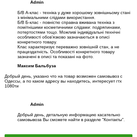
Admin
Б/В А-клас - техніка у дуже хорошому зовнішньому стані
з мінімальними слідами використання.
Б/В Б-клас - повністю справна вживана техніка з
помітнішими косметичними слідами: подряпинами,
потертостями тощо. Можливі індивідуальні технічні
особливості обов’язково зазначаються в описі
конкретного товару.
Клас характеризує переважно зовнішній стан, а не
працездатність. Особливості конкретного товару
зазначені в описі та показані на фото.
Максим Бальбуза
Добрый день, указано что на товар возможен самовывоз с
Одессы, а по каком адресу вы находитесь, интересует гтх
1080ти
Admin
Добрый день, детальную информацию касательно
самовывоза Вы сможете найти в разделе "Контакты".