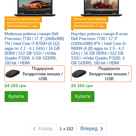
Оплата частинами
Оплата частинами
Залишилась 1 од.
Залишилась 1 од.
Мобільна робоча станція Dell
Ноутбук робоча станція Б-клас
Precision 7730 / 17.3" (1600x900)
Dell Precision 7730 / 17.3"
TN / Intel Core i7-8750H (6 (12)
(1920x1080) IPS / Intel Core i5-
ядра по 2.2 - 4.1 GHz) / 16 GB
8400H (4 (8) ядра по 2.5 - 4.2
DDR4 / 512 GB SSD / nVidia
GHz) / 16 GB DDR4 / 512 GB
Quadro P3200, 6 GB GDDR5,
SSD / nVidia Quadro P3200, 6
192-bit / HDMI
GB GDDR5, 192-bit / HDMI
Подарунок
Подарунок
Бездротова мишка /
Бездротова мишка /
USB
USB
24 103 грн
24 103 грн
Купити
Купити
Назад
Вперед
1 з 152