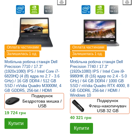
Оплата частинами
Оплата частинами
Залишилась 1 од.
Залишилась 1 од.
Мобільна робоча станція Dell
Мобільна робоча станція Dell
Precision 7710 / 17.3"
Precision 7740 / 17.3"
(1920x1080) IPS / Intel Core i7-
(1920x1080) IPS / Intel Core i9-
6820HQ (4 (8) ядра по 2.7 - 3.6
9980HK (8 (16) ядер по 2.4 - 5.0
GHz) / 16 GB DDR4 / 512 GB
GHz) / 64 GB DDR4 / 1000 GB
SSD / nVidia Quadro M3000M, 4
SSD / nVidia Quadro RTX 4000, 8
GB GDDR5, 256-bit / HDMI
GB GDDR6, 256-bit / HDMI /
Windows 10
Подарунок
Подарунок
Бездротова мишка /
USB
Флеш-накопичувач
USB 32 GB
19 724 грн
40 321 грн
Купити
Купити