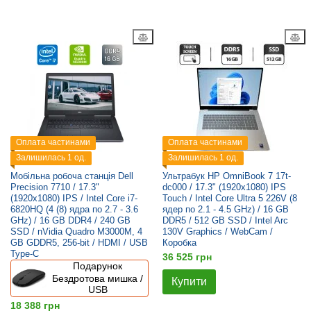
Оплата частинами
Оплата частинами
Залишилась 1 од.
Залишилась 1 од.
Мобільна робоча станція Dell
Ультрабук HP OmniBook 7 17t-
Precision 7710 / 17.3"
dc000 / 17.3" (1920x1080) IPS
(1920x1080) IPS / Intel Core i7-
Touch / Intel Core Ultra 5 226V (8
6820HQ (4 (8) ядра по 2.7 - 3.6
ядер по 2.1 - 4.5 GHz) / 16 GB
GHz) / 16 GB DDR4 / 240 GB
DDR5 / 512 GB SSD / Intel Arc
SSD / nVidia Quadro M3000M, 4
130V Graphics / WebCam /
GB GDDR5, 256-bit / HDMI / USB
Коробка
Type-C
36 525 грн
Подарунок
Бездротова мишка /
Купити
USB
18 388 грн