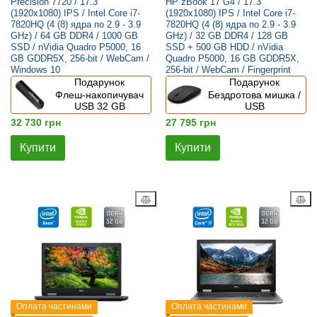
Precision 7720 / 17.3"
HP zBook 17 G4 / 17.3"
(1920x1080) IPS / Intel Core i7-
(1920x1080) IPS / Intel Core i7-
7820HQ (4 (8) ядра по 2.9 - 3.9
7820HQ (4 (8) ядра по 2.9 - 3.9
GHz) / 64 GB DDR4 / 1000 GB
GHz) / 32 GB DDR4 / 128 GB
SSD / nVidia Quadro P5000, 16
SSD + 500 GB HDD / nVidia
GB GDDR5X, 256-bit / WebCam /
Quadro P5000, 16 GB GDDR5X,
Windows 10
256-bit / WebCam / Fingerprint
Подарунок
Подарунок
Флеш-накопичувач
Бездротова мишка /
USB 32 GB
USB
32 730 грн
27 795 грн
Купити
Купити
Оплата частинами
Оплата частинами