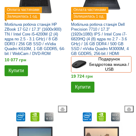
Оплата частинами
Оплата частинами
Залишилась 1 од.
Залишилась 1 од.
Мобільна робоча станція HP
Мобільна робоча станція Dell
ZBook 17 G2 / 17.3" (1600x900)
Precision 7710 / 17.3"
TN / Intel Core i5-4200M (2 (4)
(1920x1080) IPS / Intel Core i7-
ядра по 2.5 - 3.1 GHz) / 8 GB
6820HQ (4 (8) ядра по 2.7 - 3.6
DDR3 / 256 GB SSD / nVidia
GHz) / 16 GB DDR4 / 500 GB
Quadro K610M, 1 GB GDDR5, 64-
SSD / nVidia Quadro M3000M, 4
bit / WebCam / DVD-ROM
GB GDDR5, 256-bit / HDMI
Подарунок
10 077 грн
Бездротова мишка /
USB
Купити
19 724 грн
Купити