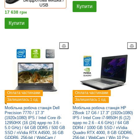
Бездротова мишка /
USB
Купити
17 638 грн
Купити
Оплата частинами
Оплата частинами
Залишилась 1 од.
Залишилась 1 од.
Мобільна робоча станція Dell
Мобільна робоча станція HP
Precision 7770 / 17.3"
ZBook 17 G6 / 17.3" (1920x1080)
(1920x1080) IPS / Intel Core i9-
IPS / Intel Core i7-9850H (6 (12)
12950HX (16 (24) ядер по 3.6 -
ядер по 2.6 - 4.6 GHz) / 64 GB
5.0 GHz) / 64 GB DDR5 / 500 GB
DDR4 / 1000 GB SSD / nVidia
SSD / nVidia RTX A4500, 16 GB
Quadro RTX 4000, 8 GB GDDR6,
GDDR6, 256-bit / WebCam /
256-bit / WebCam / Win 10 Pro