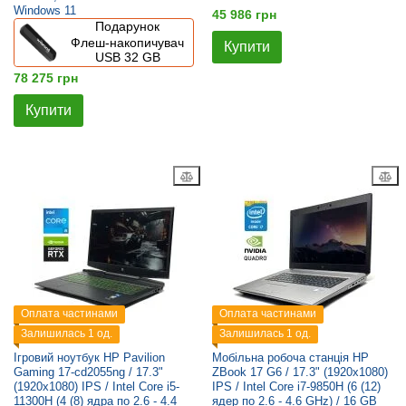
Windows 11
45 986 грн
Подарунок
Флеш-накопичувач
Купити
USB 32 GB
78 275 грн
Купити
Оплата частинами
Оплата частинами
Залишилась 1 од.
Залишилась 1 од.
Ігровий ноутбук HP Pavilion
Мобільна робоча станція HP
Gaming 17-cd2055ng / 17.3"
ZBook 17 G6 / 17.3" (1920x1080)
(1920x1080) IPS / Intel Core i5-
IPS / Intel Core i7-9850H (6 (12)
11300H (4 (8) ядра по 2.6 - 4.4
ядер по 2.6 - 4.6 GHz) / 16 GB