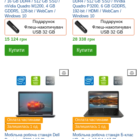
/ 16 GB DDR4 / 512 GB SSD /
DDR4 / 512 GB SSD / nVidia
nVidia Quadro M1200, 4 GB
Quadro P3200, 6 GB GDDR5,
GDDR5, 128-bit / WebCam /
192-bit / HDMI / WebCam /
Windows 10
Windows 10
Подарунок
Подарунок
Флеш-накопичувач
Флеш-накопичувач
USB 32 GB
USB 32 GB
15 124 грн
28 338 грн
Купити
Купити
Оплата частинами
Оплата частинами
Залишилась 1 од.
Залишилась 1 од.
Мобільна робоча станція Dell
Мобільна робоча станція Б-клас