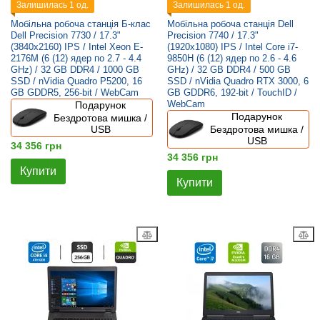
Залишилась 1 од.
Залишилась 1 од.
Мобільна робоча станція Б-клас
Мобільна робоча станція Dell
Dell Precision 7730 / 17.3"
Precision 7740 / 17.3"
(3840x2160) IPS / Intel Xeon E-
(1920x1080) IPS / Intel Core i7-
2176M (6 (12) ядер по 2.7 - 4.4
9850H (6 (12) ядер по 2.6 - 4.6
GHz) / 32 GB DDR4 / 1000 GB
GHz) / 32 GB DDR4 / 500 GB
SSD / nVidia Quadro P5200, 16
SSD / nVidia Quadro RTX 3000, 6
GB GDDR5, 256-bit / WebCam
GB GDDR6, 192-bit / TouchID /
WebCam
Подарунок
Подарунок
Бездротова мишка /
USB
Бездротова мишка /
USB
34 356 грн
34 356 грн
Купити
Купити