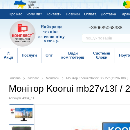
Про нас
Чому ми?
Контакти
Новинки
Оплата
Доставка
Гаран
+380685068388
☆
Види
Системні
Послуги
Опт
Ноутб
Акції
комп'ютерів
блоки
Головна
Каталог
Монітори
Монітор Koorui mb27v13f / 27" (1920x1080)
Монітор Koorui mb27v13f / 
Артикул: 4384_11