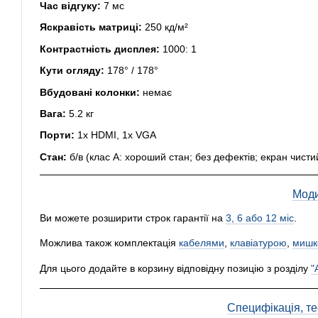
Час відгуку:
7 мс
Яскравість матриці:
250 кд/м²
Контрастність дисплея:
1000: 1
Кути огляду:
178° / 178°
Вбудовані колонки:
немає
Вага:
5.2 кг
Порти:
1x HDMI, 1x VGA
Стан:
б/в (клас А: хороший стан; без дефектів; екран чисти
Моди
Ви можете розширити строк гарантії на
3, 6 або 12 міс
.
Можлива також комплектація
кабелями
,
клавіатурою
,
мишк
Для цього додайте в корзину відповідну позицію з розділу
"
Специфікація, тес