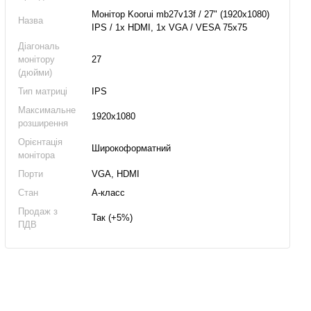
Монітор Koorui mb27v13f / 27" (1920x1080)
Назва
IPS / 1x HDMI, 1x VGA / VESA 75x75
Діагональ
монітору
27
(дюйми)
Тип матриці
IPS
Максимальне
1920x1080
розширення
Орієнтація
Широкоформатний
монітора
Порти
VGA, HDMI
Стан
А-класс
Продаж з
Так (+5%)
ПДВ