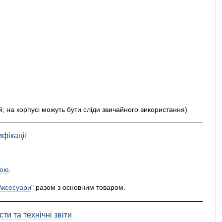
й; на корпусі можуть бути сліди звичайного використання)
фікації
ою
.
Аксесуари
" разом з основним товаром.
ти та технічні звіти