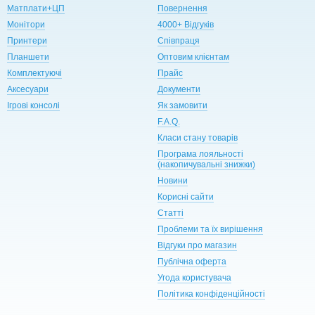
Матплати+ЦП
Повернення
Монітори
4000+ Відгуків
Принтери
Співпраця
Планшети
Оптовим клієнтам
Комплектуючі
Прайс
Аксесуари
Документи
Ігрові консолі
Як замовити
F.A.Q.
Класи стану товарів
Програма лояльності
(накопичувальні знижки)
Новини
Корисні сайти
Статті
Проблеми та їх вирішення
Відгуки про магазин
Публічна оферта
Угода користувача
Політика конфіденційності