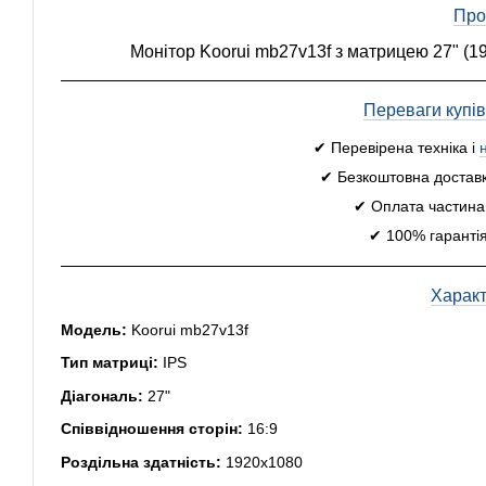
Про
Монітор Koorui mb27v13f з матрицею 27" (1
Переваги купі
✔ Перевірена техніка і
✔ Безкоштовна доставк
✔ Оплата частинам
✔ 100% гарантія
Харак
Модель:
Koorui mb27v13f
Тип матриці:
IPS
Діагональ:
27"
Співвідношення сторін:
16:9
Роздільна здатність:
1920x1080