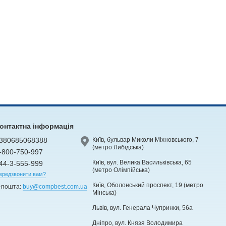
онтактна інформація
380685068388
Київ, бульвар Миколи Міхновського, 7
(метро Либідська)
-800-750-997
Київ, вул. Велика Васильківська, 65
44-3-555-999
(метро Олімпійська)
ередзвонити вам?
Київ, Оболонський проспект, 19 (метро
-пошта:
buy@compbest.com.ua
Мінська)
Львів, вул. Генерала Чупринки, 56а
Дніпро, вул. Князя Володимира