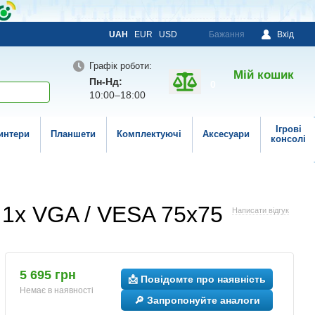
UAH
EUR
USD
Бажання
Вхід
Графік роботи:
Мій кошик
Пн-Нд:
0
10:00–18:00
Ігрові
интери
Планшети
Комплектуючі
Аксесуари
консолі
, 1x VGA / VESA 75x75
Написати відгук
5 695 грн
📩 Повідомте про наявність
Немає в наявності
🔎 Запропонуйте аналоги