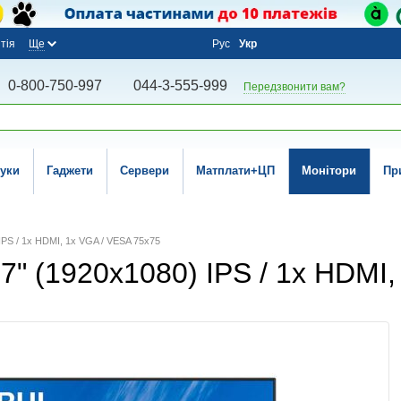
тія
Ще
Рус
Укр
0-800-750-997
044-3-555-999
Передзвонити вам?
уки
Гаджети
Сервери
Матплати+ЦП
Монітори
Пр
 IPS / 1x HDMI, 1x VGA / VESA 75x75
27" (1920x1080) IPS / 1x HDMI