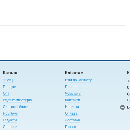
Каталог
Клієнтам
К
☆ Акції
Вхід до кабінету
+
Послуги
Про нас
0
Опт
Чому ми?
0
Види комп'ютерів
Контакти
П
Системні блоки
Новинки
Е
Ноутбуки
Оплата
Гаджети
Доставка
Сервери
Гарантія