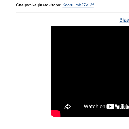
Специфікація монітора:
Koorui mb27v13f
Від