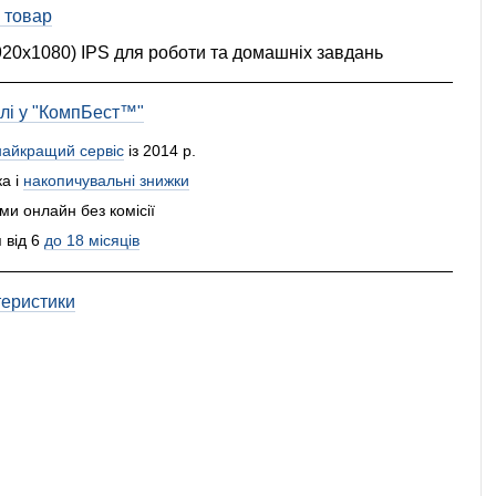
 товар
920x1080) IPS для роботи та домашніх завдань
влі у "КомпБест™"
найкращий сервіс
із 2014 р.
а і
накопичувальні знижки
и онлайн без комісії
 від 6
до 18 місяців
теристики