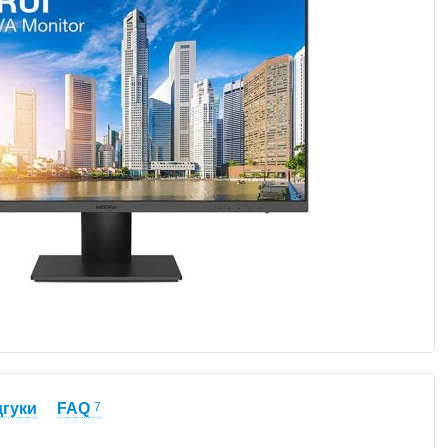
дгуки
FAQ
7