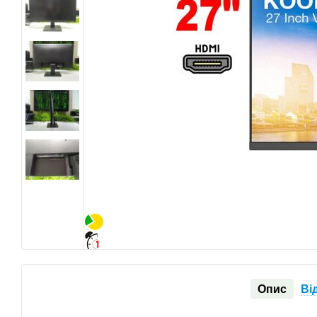
Опис
Ві