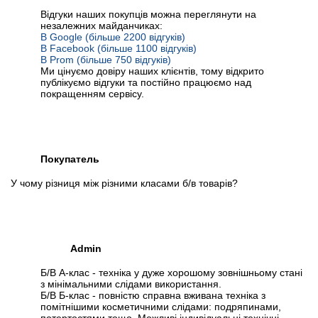
Відгуки наших покупців можна переглянути на
незалежних майданчиках:
В Google (більше 2200 відгуків)
В Facebook (більше 1100 відгуків)
В Prom (більше 750 відгуків)
Ми цінуємо довіру наших клієнтів, тому відкрито
публікуємо відгуки та постійно працюємо над
покращенням сервісу.
Покупатель
У чому різниця між різними класами б/в товарів?
Admin
Б/В А-клас - техніка у дуже хорошому зовнішньому стані
з мінімальними слідами використання.
Б/В Б-клас - повністю справна вживана техніка з
помітнішими косметичними слідами: подряпинами,