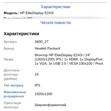
Характеристики
Модель:
HP EliteDisplay E243i
Тип матриці:
IPS
Читати повністю
Діагональ:
24"
Співвідношення сторін:
16:10
Характеристики
Роздільна здатність:
1920x1200
Час відгуку:
5 мс
Артикул
3400_27
Яскравість матриці:
250 кд/м²
Бренд
Hewlett Packard
Контрастність дисплея:
1000:1
Монітор HP EliteDisplay E243i / 24"
Кути огляду:
178° / 178°
Назва
(1920x1200) IPS / 1x HDMI, 1x DisplayPort,
1x VGA, 3x USB 3.0 / VESA 100x100 / Pivot
Вбудовані колонки:
немає
Вага:
6.36 кг
Діагональ
монітору
24
Порти:
1x HDMI, 1x DisplayPort, 1x VGA, 3x USB 3.0
(дюйми)
Додатково:
VESA 100x100, технологія Pivot
Тип матриці
IPS
Стан:
б/в (клас А: хороший стан; без дефектів; екран чистий;
на корпусі можуть бути сліди звичайного використання)
Максимальне
1920x1200
розширення
Модифікації
Орієнтація
Широкоформатний
Ви можете розширити строк гарантії на
3, 6 або 12 міс
.
монітора