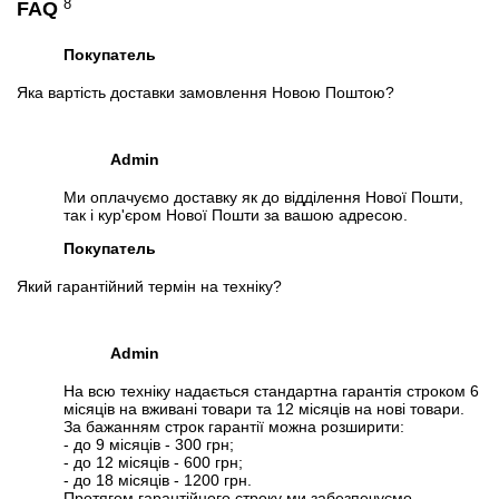
8
FAQ
📧
Запит оптової ціни
Слідкувати в Instagram
Покупатель
Слідкувати на Facebook
Яка вартість доставки замовлення Новою Поштою?
Admin
Ми оплачуємо доставку як до відділення Нової Пошти,
так і кур'єром Нової Пошти за вашою адресою.
Покупатель
Який гарантійний термін на техніку?
Admin
На всю техніку надається стандартна гарантія строком 6
місяців на вживані товари та 12 місяців на нові товари.
За бажанням строк гарантії можна розширити:
- до 9 місяців - 300 грн;
- до 12 місяців - 600 грн;
- до 18 місяців - 1200 грн.
Протягом гарантійного строку ми забезпечуємо