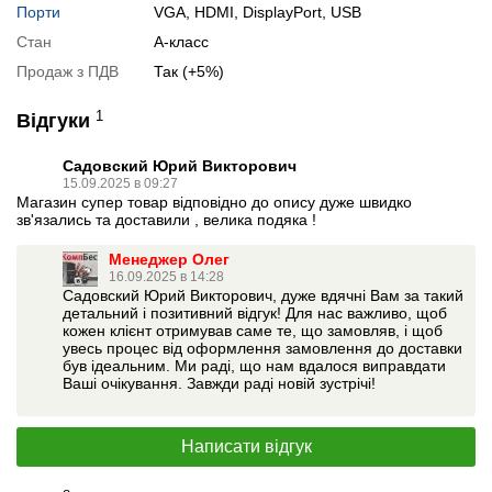
Порти
VGA, HDMI, DisplayPort, USB
Можлива також комплектація
кабелями
,
клавіатурою
,
мишкою
.
Стан
А-класс
Для цього додайте в корзину відповідну позицію з розділу
Продаж з ПДВ
Так (+5%)
"Аксесуари
" разом з основним товаром.
1
Відгуки
Специфікація, тести та технічні звіти
Спецификація монітору:
HP EliteDisplay E243i
Садовский Юрий Викторович
15.09.2025 в 09:27
Відеоогляд
Магазин супер товар відповідно до опису дуже швидко
зв'язались та доставили , велика подяка !
Менеджер Олег
16.09.2025 в 14:28
Садовский Юрий Викторович, дуже вдячні Вам за такий
детальний і позитивний відгук! Для нас важливо, щоб
кожен клієнт отримував саме те, що замовляв, і щоб
увесь процес від оформлення замовлення до доставки
був ідеальним. Ми раді, що нам вдалося виправдати
Ваші очікування. Завжди раді новій зустрічі!
Написати відгук