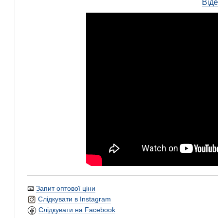
Від
📧
Запит оптової ціни
Слідкувати в Instagram
Слідкувати на Facebook