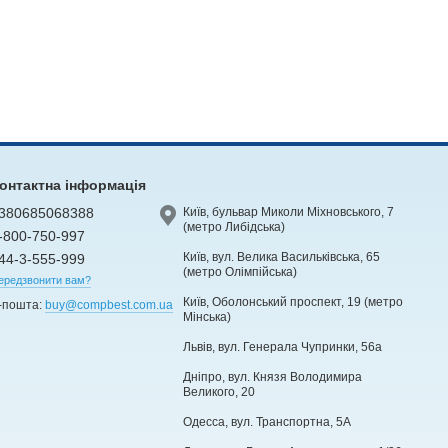
онтактна інформація
380685068388
Київ, бульвар Миколи Міхновського, 7
(метро Либідська)
-800-750-997
Київ, вул. Велика Васильківська, 65
44-3-555-999
(метро Олімпійська)
ередзвонити вам?
Київ, Оболонський проспект, 19 (метро
-пошта:
buy@compbest.com.ua
Мінська)
Львів, вул. Генерала Чупринки, 56а
Дніпро, вул. Князя Володимира
Великого, 20
Одесса, вул. Транспортна, 5А