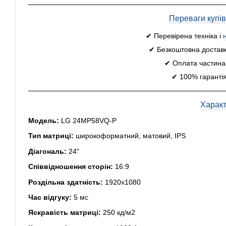
Переваги купі
✔ Перевірена техніка і
✔ Безкоштовна доставк
✔ Оплата частинам
✔ 100% гарантія
Харак
Модель:
LG 24MP58VQ-P
Тип матриці:
широкоформатний, матовий, IPS
Діагональ:
24"
Співвідношення сторін:
16:9
Роздільна здатність:
1920x1080
Час відгуку:
5 мс
Яскравість матриці:
250 кд/м2