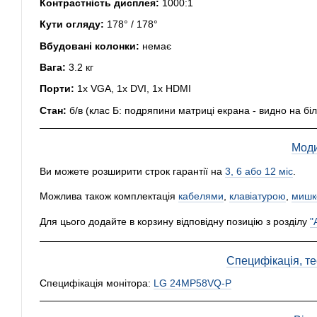
Контрастність дисплея:
1000:1
Кути огляду:
178° / 178°
Вбудовані колонки:
немає
Вага:
3.2 кг
Порти:
1x VGA, 1x DVI, 1x HDMI
Стан:
б/в (клас Б: подряпини матриці екрана - видно на біл
Моди
Ви можете розширити строк гарантії на
3, 6 або 12 міс
.
Можлива також комплектація
кабелями
,
клавіатурою
,
мишк
Для цього додайте в корзину відповідну позицію з розділу
"
Специфікація, тес
Специфікація монітора:
LG 24MP58VQ-P