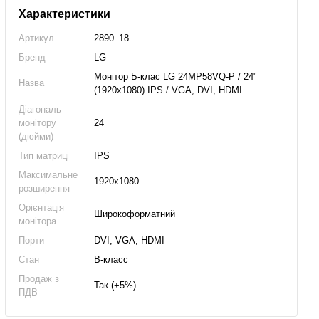
Характеристики
Артикул
2890_18
Бренд
LG
Монітор Б-клас LG 24MP58VQ-P / 24"
Назва
(1920x1080) IPS / VGA, DVI, HDMI
Діагональ
монітору
24
(дюйми)
Тип матриці
IPS
Максимальне
1920x1080
розширення
Орієнтація
Широкоформатний
монітора
Порти
DVI, VGA, HDMI
Стан
B-класс
Продаж з
Так (+5%)
ПДВ