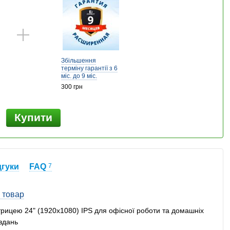
Збільшення
терміну гарантії з 6
міс. до 9 міс.
300 грн
Купити
дгуки
FAQ
7
 товар
ицею 24" (1920x1080) IPS для офісної роботи та домашніх
вдань