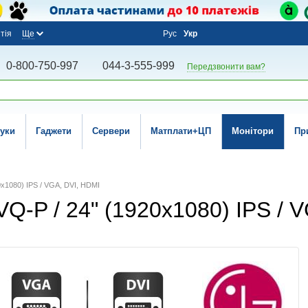
тія
Ще
Рус
Укр
0-800-750-997
044-3-555-999
Передзвонити вам?
уки
Гаджети
Сервери
Матплати+ЦП
Монітори
Пр
x1080) IPS / VGA, DVI, HDMI
-P / 24" (1920x1080) IPS / 