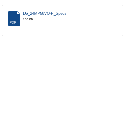
LG_24MP58VQ-P_Specs
156 КБ
PDF