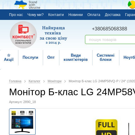
Про нас
Чому ми?
Контакти
Новинки
Оплата
Доставка
Гаран
+380685068388
☆
Види
Системні
Послуги
Опт
Ноутб
Акції
комп'ютерів
блоки
Головна
Каталог
Монітори
Монітор Б-клас LG 24MP58VQ-P / 24" (1920
Монітор Б-клас LG 24MP58VQ
Артикул: 2890_18