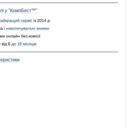
влі у "КомпБест™"
найкращий сервіс
із 2014 р.
а і
накопичувальні знижки
и онлайн без комісії
 від 6
до 18 місяців
теристики