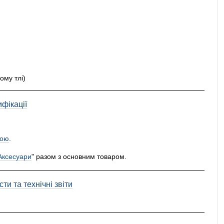
ому тлі)
фікації
ою
.
Аксесуари
" разом з основним товаром.
ти та технічні звіти