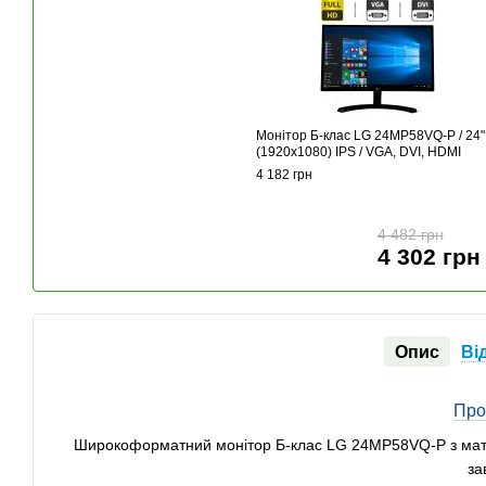
Монітор Б-клас LG 24MP58VQ-P / 24"
(1920x1080) IPS / VGA, DVI, HDMI
4 182 грн
4 482 грн
4 302 грн
Опис
Ві
Про
Широкоформатний монітор Б-клас LG 24MP58VQ-P з матр
за