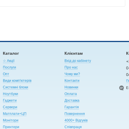
Каталог
Клієнтам
К
☆ Акції
Вхід до кабінету
+
Послуги
Про нас
0
Опт
Чому ми?
0
Види комп'ютерів
Контакти
П
Системні блоки
Новинки
Е
Ноутбуки
Оплата
Гаджети
Доставка
Сервери
Гарантія
Матплати+ЦП
Повернення
Монітори
4000+ Відгуків
Принтери
Співпраця