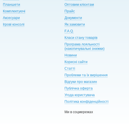
Планшети
Оптовим клієнтам
Комплектуючі
Прайс
Аксесуари
Документи
Ігрові консолі
Як замовити
F.A.Q.
Класи стану товарів
Програма лояльності
(накопичувальні знижки)
Новини
Корисні сайти
Статті
Проблеми та їх вирішення
Відгуки про магазин
Публічна оферта
Угода користувача
Політика конфіденційності
Ми в соцмережах