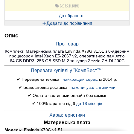
Оптові ціни
До обраного
Додати до порівняння
Опис
Про товар
Комплект: Материнська плата
Envinda X79G v1.51
з 8-ядерним
процесором Intel Xeon E5-2667 v2, оперативною пам'яттю
64 GB DDR3, 256 GB SSD M.2 та кулер Zezzio ZH-DL200C
Переваги купівлі у "КомпБест™"
✔ Перевірена техніка і
найкращий сервіс
із 2014 р.
✔ Безкоштовна доставка і
накопичувальні знижки
✔ Оплата частинами онлайн без комісії
✔ 100% гарантія від 6
до 18 місяців
Характеристики
Материнська плата
Модель:
Envinda X79G v1.51