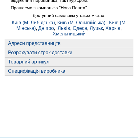
відділення перевізника, так і кур'єром.
Працюємо з компанією "Нова Пошта".
Доступний самовивіз у таких містах:
Київ (М. Либідська)
,
Київ (М. Олімпійська)
,
Київ (М.
Мінська)
,
Дніпро
,
Львів
,
Одеса
,
Луцьк
,
Харків
,
Хмельницький
Адреси представництв
Розрахувати строк доставки
Товарний артикул
Специфікація виробника