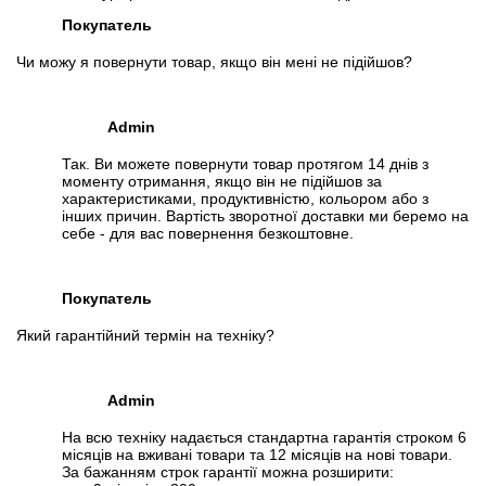
5.
SSD M.2
Покупатель
Специфікація, тести та технічні звіти
Чи можу я повернути товар, якщо він мені не підійшов?
Специфікація процесора:
Intel Xeon E5-2667 v2
Тестування процесора:
Intel Xeon E5-2667 v2
Admin
Відеоогляд
Так. Ви можете повернути товар протягом 14 днів з
моменту отримання, якщо він не підійшов за
характеристиками, продуктивністю, кольором або з
інших причин. Вартість зворотної доставки ми беремо на
себе - для вас повернення безкоштовне.
Покупатель
Який гарантійний термін на техніку?
Admin
На всю техніку надається стандартна гарантія строком 6
місяців на вживані товари та 12 місяців на нові товари.
📧
Запит оптової ціни
За бажанням строк гарантії можна розширити: