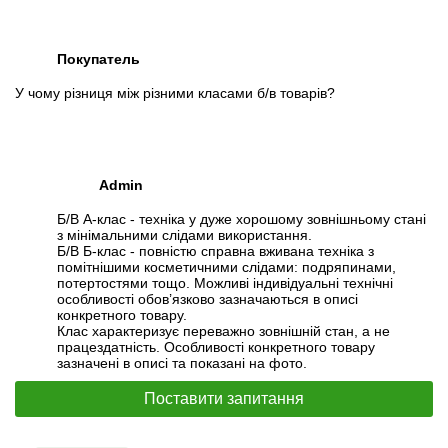
Покупатель
У чому різниця між різними класами б/в товарів?
Admin
Б/В А-клас - техніка у дуже хорошому зовнішньому стані
з мінімальними слідами використання.
Б/В Б-клас - повністю справна вживана техніка з
помітнішими косметичними слідами: подряпинами,
потертостями тощо. Можливі індивідуальні технічні
особливості обов’язково зазначаються в описі
конкретного товару.
Клас характеризує переважно зовнішній стан, а не
працездатність. Особливості конкретного товару
зазначені в описі та показані на фото.
Поставити запитання