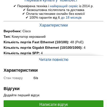
Переваги купівлі у "КомпБест™"
✔ Перевірена техніка і
найкращий сервіс
із 2014 р.
✔ Безкоштовна післяплата та доставка
✔ Оплата частинами онлайн без комісії
✔ 100% гарантія від 6
до 18 місяців
Характеристики
Виробник:
Cisco
Тип:
Комутатор керований
Кількість портів Fast Ethernet (10/100):
48 (PoE)
Кількість портів Gigabit Ethernet (10/100/1000):
4
Кількість портів SFP:
4
Інші порти:
1x RJ-45 management
Читати повністю
Моніторинг та конфігурування:
Cisco Network Assistant
(CNA)
Характеристики
Можливість монтажу у стійку:
так (1U)
Стан товару
б/в
Живлення:
AC 100-240 В, 50-60 Гц
Розміри:
445 х 295 х 44 мм
Відгуки
Вага:
5.3 кг
Додайте перший відгук
Стан:
б/в
Специфікація, тести та технічні звіти
Написати відгук