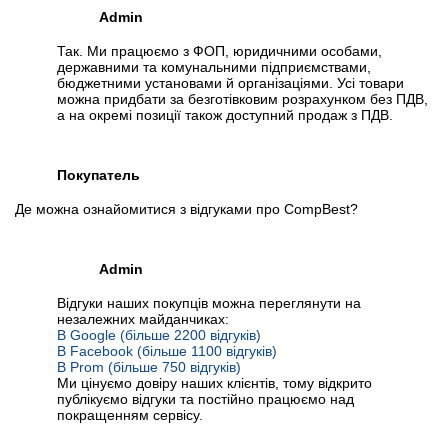
Admin
Так. Ми працюємо з ФОП, юридичними особами,
державними та комунальними підприємствами,
бюджетними установами й організаціями. Усі товари
можна придбати за безготівковим розрахунком без ПДВ,
а на окремі позиції також доступний продаж з ПДВ.
Покупатель
Де можна ознайомитися з відгуками про CompBest?
Admin
Відгуки наших покупців можна переглянути на
незалежних майданчиках:
В Google (більше 2200 відгуків)
В Facebook (більше 1100 відгуків)
В Prom (більше 750 відгуків)
Ми цінуємо довіру наших клієнтів, тому відкрито
публікуємо відгуки та постійно працюємо над
покращенням сервісу.