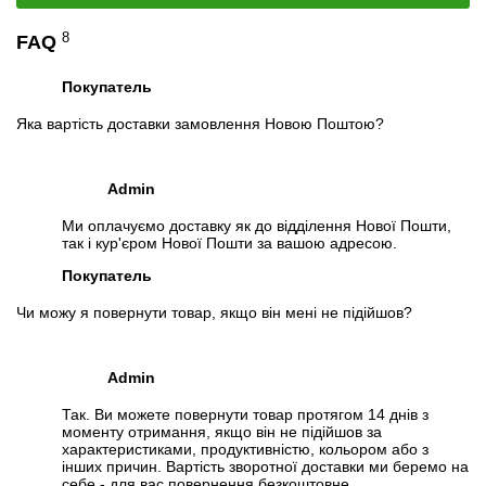
Специфікація:
Cisco Catalyst WS-C3560-48PS-S
8
FAQ
Відеоогляд
Покупатель
Яка вартість доставки замовлення Новою Поштою?
Admin
Ми оплачуємо доставку як до відділення Нової Пошти,
так і кур'єром Нової Пошти за вашою адресою.
Покупатель
Чи можу я повернути товар, якщо він мені не підійшов?
📧
Запит оптової ціни
Admin
Слідкувати в Instagram
Слідкувати на Facebook
Так. Ви можете повернути товар протягом 14 днів з
моменту отримання, якщо він не підійшов за
характеристиками, продуктивністю, кольором або з
інших причин. Вартість зворотної доставки ми беремо на
себе - для вас повернення безкоштовне.