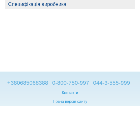
Специфікація виробника
+380685068388
0-800-750-997
044-3-555-999
Контакти
Повна версія сайту
© 2014—2026
Брендові компьютери з Європи
Рус