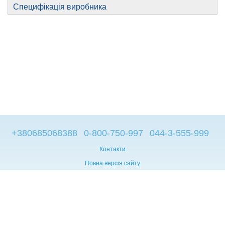
Специфікація виробника
+380685068388
0-800-750-997
044-3-555-999
Контакти
Повна версія сайту
© 2014—2026
Брендові компьютери з Європи
Рус