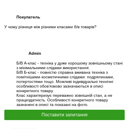
Покупатель
У чому різниця між різними класами б/в товарів?
Admin
Б/В А-клас - техніка у дуже хорошому зовнішньому стані
з мінімальними слідами використання.
Б/В Б-клас - повністю справна вживана техніка з
помітнішими косметичними слідами: подряпинами,
потертостями тощо. Можливі індивідуальні технічні
особливості обов’язково зазначаються в описі
конкретного товару.
Клас характеризує переважно зовнішній стан, а не
працездатність. Особливості конкретного товару
зазначені в описі та показані на фото.
Поставити запитання