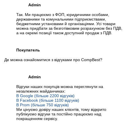
Admin
Так. Ми працюємо з ФОП, юридичними особами,
державними та комунальними підприємствами,
бюджетними установами й організаціями. Усі товари
можна придбати за безготівковим розрахунком без ПДВ,
а на окремі позиції також доступний продаж з ПДВ.
Покупатель
Де можна ознайомитися з відгуками про CompBest?
Admin
Відгуки наших покупців можна переглянути на
незалежних майданчиках:
В Google (більше 2200 відгуків)
В Facebook (більше 1100 відгуків)
В Prom (більше 750 відгуків)
Ми цінуємо довіру наших клієнтів, тому відкрито
публікуємо відгуки та постійно працюємо над
покращенням сервісу.