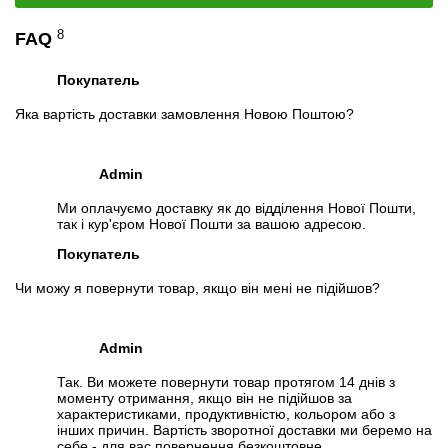
Специфікація:
Cisco Catalyst WS-C2960+24PC-L
8
FAQ
Відеоогляд
Покупатель
Яка вартість доставки замовлення Новою Поштою?
Admin
Ми оплачуємо доставку як до відділення Нової Пошти,
так і кур'єром Нової Пошти за вашою адресою.
Покупатель
Чи можу я повернути товар, якщо він мені не підійшов?
📧
Запит оптової ціни
Admin
Слідкувати в Instagram
Слідкувати на Facebook
Так. Ви можете повернути товар протягом 14 днів з
моменту отримання, якщо він не підійшов за
характеристиками, продуктивністю, кольором або з
інших причин. Вартість зворотної доставки ми беремо на
себе - для вас повернення безкоштовне.