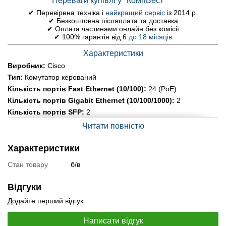
Переваги купівлі у "КомпБест™"
✔ Перевірена техніка і
найкращий сервіс
із 2014 р.
✔ Безкоштовна післяплата та доставка
✔ Оплата частинами онлайн без комісії
✔ 100% гарантія від 6
до 18 місяців
Характеристики
Виробник:
Cisco
Тип:
Комутатор керований
Кількість портів Fast Ethernet (10/100):
24 (PoE)
Кількість портів Gigabit Ethernet (10/100/1000):
2
Кількість портів SFP:
2
Інші порти:
1x RJ-45 management
Читати повністю
Моніторинг та конфігурування:
Cisco Network Assistant
(CNA), Telnet, CLI
Характеристики
Можливість монтажу у стійку:
так (1U)
Стан товару
б/в
Живлення:
AC 110-220 В, 50-60 Гц
Розміри:
443 х 300 х 44 мм
Відгуки
Вага:
4.6 кг
Додайте перший відгук
Стан:
б/в
Специфікація, тести та технічні звіти
Написати відгук