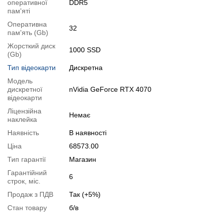
оперативної
DDR5
Специфікація, тести та технічні звіти
пам'яті
Специфікація процесора:
Intel Core i5-12600K
Оперативна
Тестування процесора:
Intel Core i5-12600K
32
пам'ять (Gb)
Специфікація відеокарти:
nVidia GeForce RTX 4070
Жорсткий диск
Тестування відеокарти:
nVidia GeForce RTX 4070
1000 SSD
(Gb)
Відеоогляд
Тип відеокарти
Дискретна
Модель
дискретної
nVidia GeForce RTX 4070
відеокарти
Ліцензійна
Немає
наклейка
Наявність
В наявності
Ціна
68573.00
Тип гарантії
Магазин
Гарантійний
6
строк, міс.
Продаж з ПДВ
Так (+5%)
Стан товару
б/в
📧
Запит оптової ціни