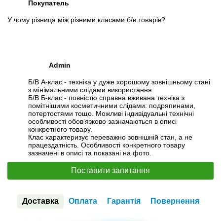
Покупатель
У чому різниця між різними класами б/в товарів?
Admin
Б/В А-клас - техніка у дуже хорошому зовнішньому стані
з мінімальними слідами використання.
Б/В Б-клас - повністю справна вживана техніка з
помітнішими косметичними слідами: подряпинами,
потертостями тощо. Можливі індивідуальні технічні
особливості обов’язково зазначаються в описі
конкретного товару.
Клас характеризує переважно зовнішній стан, а не
працездатність. Особливості конкретного товару
зазначені в описі та показані на фото.
Поставити запитання
Доставка
Оплата
Гарантія
Повернення