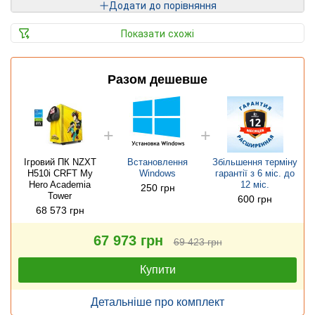
Додати до порівняння
Показати схожі
Разом дешевше
Ігровий ПК NZXT
Встановлення
Збільшення терміну
H510i CRFT My
Windows
гарантії з 6 міс. до
Hero Academia
12 міс.
250 грн
Tower
600 грн
68 573 грн
67 973 грн
69 423 грн
Купити
Детальніше про комплект