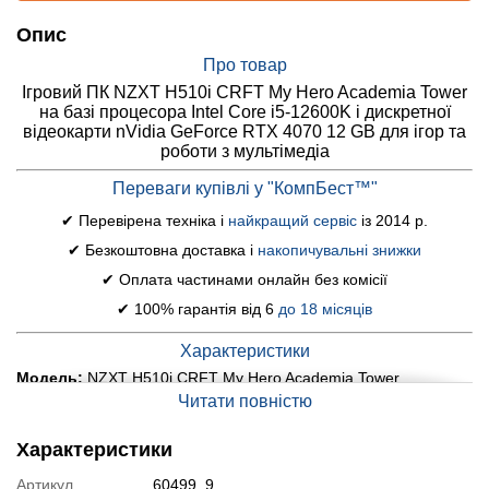
Опис
Про товар
Ігровий ПК NZXT H510i CRFT My Hero Academia Tower
на базі процесора Intel Core i5-12600K і дискретної
відеокарти nVidia GeForce RTX 4070 12 GB для ігор та
роботи з мультімедіа
Переваги купівлі у "КомпБест™"
✔ Перевірена техніка і
найкращий сервіс
із 2014 р.
✔ Безкоштовна доставка і
накопичувальні знижки
✔ Оплата частинами онлайн без комісії
✔ 100% гарантія від 6
до 18 місяців
Характеристики
Модель:
NZXT H510i CRFT My Hero Academia Tower
Читати повністю
Материнська плата:
Asus H610M-K
Процесор:
Intel Core i5-12600K (10 (16) ядер по 2.8 - 4.9
GHz), 20 MB Smart Cache
Характеристики
Оперативна пам'ять:
32 GB DDR5
Артикул
60499_9