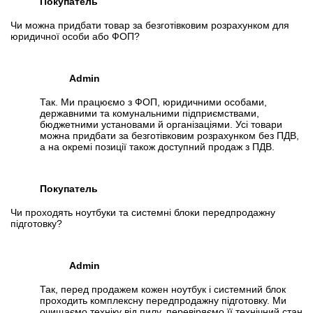
Покупатель
Чи можна придбати товар за безготівковим розрахунком для
юридичної особи або ФОП?
Admin
Так. Ми працюємо з ФОП, юридичними особами,
державними та комунальними підприємствами,
бюджетними установами й організаціями. Усі товари
можна придбати за безготівковим розрахунком без ПДВ,
а на окремі позиції також доступний продаж з ПДВ.
Покупатель
Чи проходять ноутбуки та системні блоки передпродажну
підготовку?
Admin
Так, перед продажем кожен ноутбук і системний блок
проходить комплексну передпродажну підготовку. Ми
очищаємо техніку від пилу, перевіряємо її технічний стан