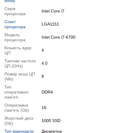
блоку
Оптичний привід:
немає
Серія
Блок живлення:
550W Power
Intel Core i7
процесора
Стан:
б/в
Сокет
Операційна система:
замовити встановлення
LGA1151
процесора
Особливості
Модель
Intel Core i7-6700
процесора
Нові комплектуючі:
корпус, материнська плата, охолодження
процесора
Кількість ядер
4
Материнська плата на гарантії
ЦП
Відеокарта обслугована
Тактова частота
4.0
ЦП (GHz)
Модифікації
Розмір кешу ЦП
8
Можлива модифікація:
(Mb)
1.
Збільшення об'єму RAM
;
Тип
оперативної
DDR4
2.
Збільшення розміру HDD
або
комплектація SSD
.
пам'яті
Ви можете розширити строк гарантії на
3, 6 або 12 міс
.
Оперативна
16
Можлива також комплектація
кабелями
,
клавіатурою
,
мишкою
.
пам'ять (Gb)
Для цього додайте в корзину відповідну позицію з розділу
Жорсткий диск
1000 SSD
(Gb)
"Аксесуари
" разом з основним товаром.
Тип відеокарти
Дискретна