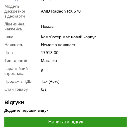
Специфікація, тести та технічні звіти
Модель
Специфікація процесора:
дискретної
AMD Radeon RX 570
Intel Core i7-6700
відеокарти
Тестування процесора:
Intel Core i7-6700
Ліцензійна
Специфікація відеокарти:
AMD Radeon RX 570
Немає
наклейка
Тестування відеокарти:
AMD Radeon RX 570
Інше
Комп'ютер має новий корпус
Відеоогляд
Наявність
Немає в наявності
Ціна
17913.00
Тип гарантії
Магазин
Гарантійний
6
строк, міс.
Продаж з ПДВ
Так (+5%)
Стан товару
б/в
Відгуки
Додайте перший відгук
Написати відгук
📧
Запит оптової ціни