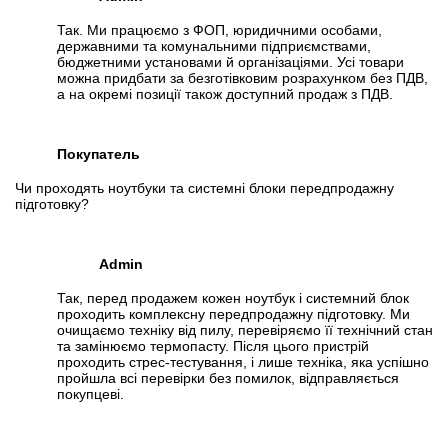
Так. Ми працюємо з ФОП, юридичними особами,
державними та комунальними підприємствами,
бюджетними установами й організаціями. Усі товари
можна придбати за безготівковим розрахунком без ПДВ,
а на окремі позиції також доступний продаж з ПДВ.
Покупатель
Чи проходять ноутбуки та системні блоки передпродажну
підготовку?
Admin
Так, перед продажем кожен ноутбук і системний блок
проходить комплексну передпродажну підготовку. Ми
очищаємо техніку від пилу, перевіряємо її технічний стан
та замінюємо термопасту. Після цього пристрій
проходить стрес-тестування, і лише техніка, яка успішно
пройшла всі перевірки без помилок, відправляється
покупцеві.