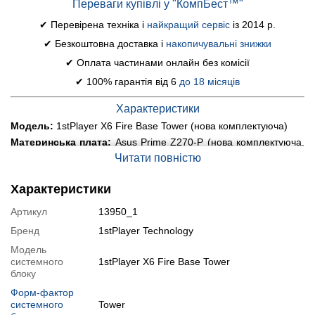
Переваги купівлі у "КомпБест™"
✔ Перевірена техніка і
найкращий сервіс
із 2014 р.
✔ Безкоштовна доставка і
накопичувальні знижки
✔ Оплата частинами онлайн без комісії
✔ 100% гарантія від 6
до 18 місяців
Характеристики
Модель:
1stPlayer X6 Fire Base Tower (нова комплектуюча)
Материнська плата:
Asus Prime Z270-P (нова комплектуюча,
на гарантії)
Читати повністю
Процесор:
Intel Core i7-6700 (4 (8) ядра по 3.4 - 4.0 GHz), 8
MB Smart Cache
Характеристики
Охолодження процесора:
Баштовий кулер DeepCool SE-214-
XT (нова комплектуюча)
Артикул
13950_1
Оперативна пам'ять:
16 GB DDR4 (2x 8 GB) 3000
Бренд
1stPlayer Technology
MHz Kingston Fury
Модель
Постійна пам'ять:
1000 GB SSD Crucial MX500
системного
1stPlayer X6 Fire Base Tower
Графіка:
дискретна Sapphire Radeon RX 570, 4 GB GDDR5,
блоку
256-bit
Форм-фактор
Порти:
4x USB 2.0, 5x USB 3.0, 2x PS/2, 1x DVI, 1x HDMI, 3x
системного
Tower
DisplayPort, 5x Audio, 1x LAN (RJ-45)