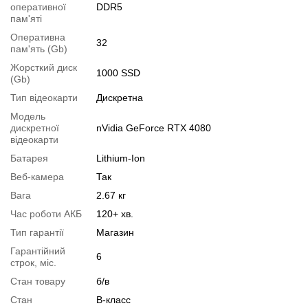
оперативної
DDR5
Для цього додайте в корзину відповідну позицію з розділу
пам'яті
"Аксесуари
" разом з основним товаром.
Оперативна
32
пам'ять (Gb)
Специфікація, тести та технічні звіти
Жорсткий диск
1000 SSD
(Gb)
Специфікація процесора:
Intel Core i9-12900HX
Тип відеокарти
Дискретна
Тестування процесора:
Intel Core i9-12900HX
Модель
Специфікація відеокарти:
nVidia GeForce RTX 4080
дискретної
nVidia GeForce RTX 4080
відеокарти
Тестування відеокарти:
nVidia GeForce RTX 4080
Батарея
Lithium-Ion
Веб-камера
Так
Відеоогляд
Вага
2.67 кг
Час роботи АКБ
120+ хв.
Тип гарантії
Магазин
Гарантійний
6
строк, міс.
Стан товару
б/в
Стан
B-класс