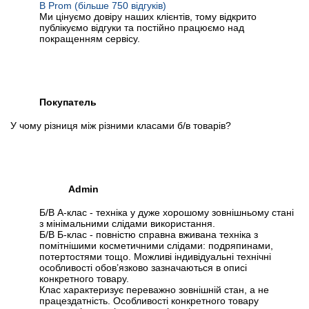
В Prom (більше 750 відгуків)
Ми цінуємо довіру наших клієнтів, тому відкрито
публікуємо відгуки та постійно працюємо над
покращенням сервісу.
Покупатель
У чому різниця між різними класами б/в товарів?
Admin
Б/В А-клас - техніка у дуже хорошому зовнішньому стані
з мінімальними слідами використання.
Б/В Б-клас - повністю справна вживана техніка з
помітнішими косметичними слідами: подряпинами,
потертостями тощо. Можливі індивідуальні технічні
особливості обов’язково зазначаються в описі
конкретного товару.
Клас характеризує переважно зовнішній стан, а не
працездатність. Особливості конкретного товару