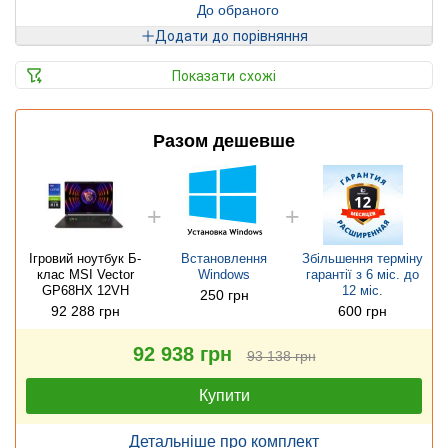
До обраного
Додати до порівняння
Показати схожі
Разом дешевше
Ігровий ноутбук Б-
Встановлення
Збільшення терміну
клас MSI Vector
Windows
гарантії з 6 міс. до
GP68HX 12VH
12 міс.
250 грн
92 288 грн
600 грн
92 938 грн
93 138 грн
Купити
Детальніше про комплект