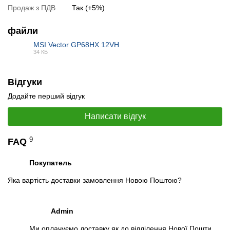
Продаж з ПДВ
Так (+5%)
файли
MSI Vector GP68HX 12VH
34 КБ
📧
Запит оптової ціни
PDF
Слідкувати в Instagram
Слідкувати на Facebook
Відгуки
Додайте перший відгук
Написати відгук
9
FAQ
Покупатель
Яка вартість доставки замовлення Новою Поштою?
Admin
Ми оплачуємо доставку як до відділення Нової Пошти,