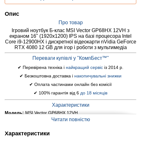
Опис
Про товар
Ігровий ноутбук Б-клас MSI Vector GP68HX 12VH з
екраном 16" (1920x1200) IPS на базі процесора Intel
Core i9-12900HX і дискретної відеокарти nVidia GeForce
RTX 4080 12 GB для ігор і роботи з мультимедіа
Переваги купівлі у "КомпБест™"
✔ Перевірена техніка і
найкращий сервіс
із 2014 р.
✔ Безкоштовна доставка і
накопичувальні знижки
✔ Оплата частинами онлайн без комісії
✔ 100% гарантія від 6
до 18 місяців
Характеристики
Модель:
MSI Vector GP68HX 12VH
Читати повністю
Екран (діагональ, роздільна здатність, тип матриці):
16"
(1920x1200) IPS, 144Hz
Процесор:
Intel Core i9-12900HX (16 (24) ядер по 3.6 - 5.0
Характеристики
GHz), 30 MB Smart Cache