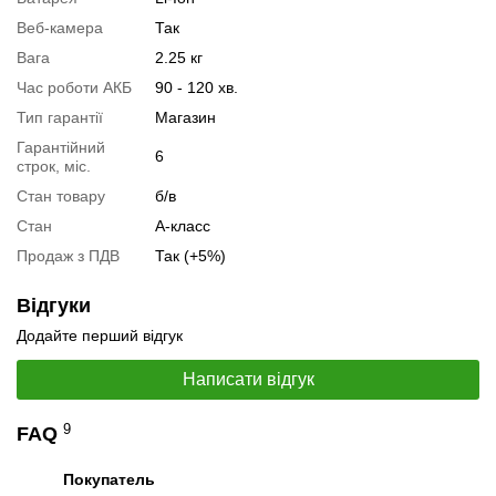
Тестування відеокарти:
nVidia GeForce GTX 1060
Веб-камера
Так
Вага
2.25 кг
Відеоогляд
Час роботи АКБ
90 - 120 хв.
Тип гарантії
Магазин
Гарантійний
6
строк, міс.
Стан товару
б/в
Стан
А-класс
Продаж з ПДВ
Так (+5%)
Відгуки
Додайте перший відгук
Написати відгук
📧
Запит оптової ціни
Слідкувати в Instagram
9
FAQ
Слідкувати на Facebook
Покупатель