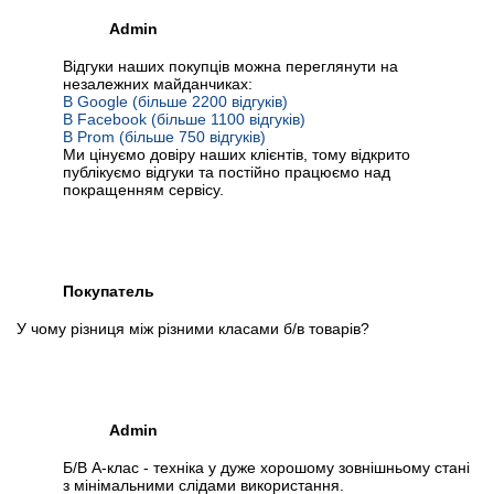
Admin
Відгуки наших покупців можна переглянути на
незалежних майданчиках:
В Google (більше 2200 відгуків)
В Facebook (більше 1100 відгуків)
В Prom (більше 750 відгуків)
Ми цінуємо довіру наших клієнтів, тому відкрито
публікуємо відгуки та постійно працюємо над
покращенням сервісу.
Покупатель
У чому різниця між різними класами б/в товарів?
Admin
Б/В А-клас - техніка у дуже хорошому зовнішньому стані
з мінімальними слідами використання.