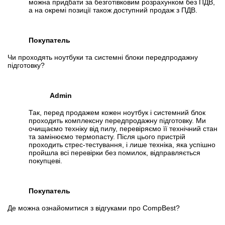
можна придбати за безготівковим розрахунком без ПДВ,
а на окремі позиції також доступний продаж з ПДВ.
Покупатель
Чи проходять ноутбуки та системні блоки передпродажну
підготовку?
Admin
Так, перед продажем кожен ноутбук і системний блок
проходить комплексну передпродажну підготовку. Ми
очищаємо техніку від пилу, перевіряємо її технічний стан
та замінюємо термопасту. Після цього пристрій
проходить стрес-тестування, і лише техніка, яка успішно
пройшла всі перевірки без помилок, відправляється
покупцеві.
Покупатель
Де можна ознайомитися з відгуками про CompBest?