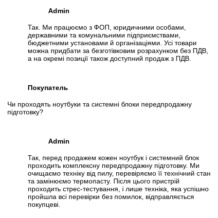
Admin
Так. Ми працюємо з ФОП, юридичними особами,
державними та комунальними підприємствами,
бюджетними установами й організаціями. Усі товари
можна придбати за безготівковим розрахунком без ПДВ,
а на окремі позиції також доступний продаж з ПДВ.
Покупатель
Чи проходять ноутбуки та системні блоки передпродажну
підготовку?
Admin
Так, перед продажем кожен ноутбук і системний блок
проходить комплексну передпродажну підготовку. Ми
очищаємо техніку від пилу, перевіряємо її технічний стан
та замінюємо термопасту. Після цього пристрій
проходить стрес-тестування, і лише техніка, яка успішно
пройшла всі перевірки без помилок, відправляється
покупцеві.