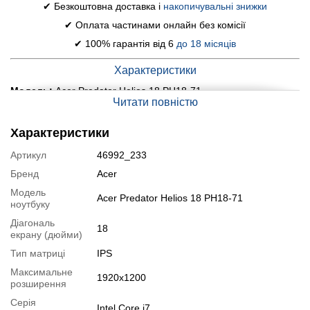
✔ Безкоштовна доставка і
накопичувальні знижки
✔ Оплата частинами онлайн без комісії
✔ 100% гарантія від 6
до 18 місяців
Характеристики
Модель:
Acer Predator Helios 18 PH18-71
Читати повністю
Дисплей (діагональ, роздільна здатність, тип матриці):
18"
(1920x1200) IPS, 165Hz
Характеристики
Процесор:
Intel Core i7-13700HX (16 (24) ядер по 3.7 - 5.0
Артикул
46992_233
GHz), 30 MB Smart Cache
Бренд
Acer
Оперативна пам'ять:
16 GB DDR5
Модель
Acer Predator Helios 18 PH18-71
Постійна пам'ять:
1000 GB SSD NVMe
ноутбуку
Графіка:
дискретна nVidia GeForce RTX 4060, 8 GB GDDR6,
Діагональ
18
екрану (дюйми)
128-bit
Тип матриці
IPS
Веб-камера:
є
Максимальне
Порти:
3x USB 3.2, 2x USB Type-C, 1x HDMI, 1x Audio, 1x LAN
1920x1200
розширення
(RJ-45), 1x Card Reader
Серія
Intel Core i7