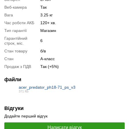
Специфікація процесора:
Intel Core i7-13700HX
Веб-камера
Так
Тестування процесора:
Intel Core i7-13700HX
Вага
3.25 кг
Специфікація відеокарти:
nVidia GeForce RTX 4060
Час роботи АКБ
120+ хв.
Тестування відеокарти:
nVidia GeForce RTX 4060
Тип гарантії
Магазин
Гарантійний
Відеоогляд
6
строк, міс.
Стан товару
б/в
Стан
А-класс
Продаж з ПДВ
Так (+5%)
файли
acer_predator_ph18-71_ps_v3
371 КБ
PDF
Відгуки
Додайте перший відгук
📧
Запит оптової ціни
Написати відгук