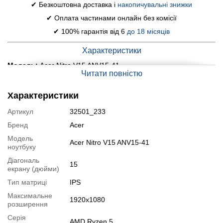
✔ Безкоштовна доставка і
накопичувальні знижки
✔ Оплата частинами онлайн без комісії
✔ 100% гарантія від 6
до 18 місяців
Характеристики
Модель:
Acer Nitro V15 ANV15-41
Читати повністю
Дисплей (діагональ, роздільна здатність, тип
матриці):
15.6" (1920x1080) IPS, 144Hz
Характеристики
Процесор:
AMD Ryzen 5 7535HS (6 (12) ядер по 3.3 -
Артикул
32501_233
4.55 GHz), 16 MB Cache
Бренд
Acer
Оперативна пам'ять:
16 GB DDR5
Модель
Acer Nitro V15 ANV15-41
Постійна пам'ять:
512 GB SSD
ноутбуку
Графіка:
дискретна nVidia GeForce RTX 4050, 6 GB GDDR6,
Діагональ
15
екрану (дюйми)
96-bit
Тип матриці
IPS
Веб-камера:
є
Максимальне
Порти:
3x USB 3.2, 1x Type-C, 1x HDMI, 1x Audio, 1x LAN (RJ-
1920x1080
розширення
45)
Серія
AMD Ryzen 5