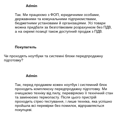
Admin
Так. Ми працюємо з ФОП, юридичними особами,
державними та комунальними підприємствами,
бюджетними установами й організаціями. Усі товари
можна придбати за безготівковим розрахунком без ПДВ,
а на окремі позиції також доступний продаж з ПДВ.
Покупатель
Чи проходять ноутбуки та системні блоки передпродажну
підготовку?
Admin
Так, перед продажем кожен ноутбук і системний блок
проходить комплексну передпродажну підготовку. Ми
очищаємо техніку від пилу, перевіряємо її технічний стан
та замінюємо термопасту. Після цього пристрій
проходить стрес-тестування, і лише техніка, яка успішно
пройшла всі перевірки без помилок, відправляється
покупцеві.