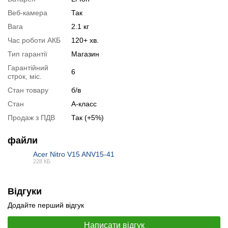
Специфікація процесора:
AMD Ryzen 5 7535HS
Веб-камера
Так
Тестування процесора:
AMD Ryzen 5 7535HS
Вага
2.1 кг
Специфікація відеокарти:
nVidia GeForce RTX 4050
Час роботи АКБ
120+ хв.
Тестування відеокарти:
nVidia GeForce RTX 4050
Тип гарантії
Магазин
Гарантійний
Відеоогляд
6
строк, міс.
Стан товару
б/в
Стан
А-класс
Продаж з ПДВ
Так (+5%)
файли
Acer Nitro V15 ANV15-41
228 КБ
PDF
Відгуки
Додайте перший відгук
📧
Запит оптової ціни
Написати відгук