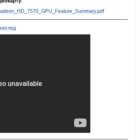
деокарту
:
_Radeon_HD_7570_GPU_Feature_Summary.pdf
еоогляд