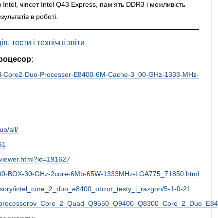
Intel, чіпсет Intel Q43 Express, пам'ять DDR3 і можливість
ультатів в роботі.
, тести і технічні звіти
роцесор
:
/Intel-Core2-Duo-Processor-E8400-6M-Cache-3_00-GHz-1333-MHz-
o/all/
51
viewer.html?id=191627
o-E8400-BOX-30-GHz-2core-6Mb-65W-1333MHz-LGA775_71850.html
essory/intel_core_2_duo_e8400_obzor_testy_i_razgon/5-1-0-21
vanie_processorov_Core_2_Quad_Q9550_Q9400_Q8300_Core_2_Duo_E8