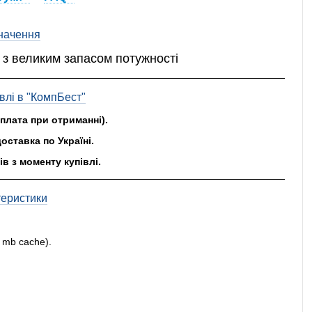
начення
 з великим запасом потужності
влі в "КомпБест"
оплата при отриманні).
оставка по Україні.
ів з моменту купівлі.
теристики
6 mb cache).