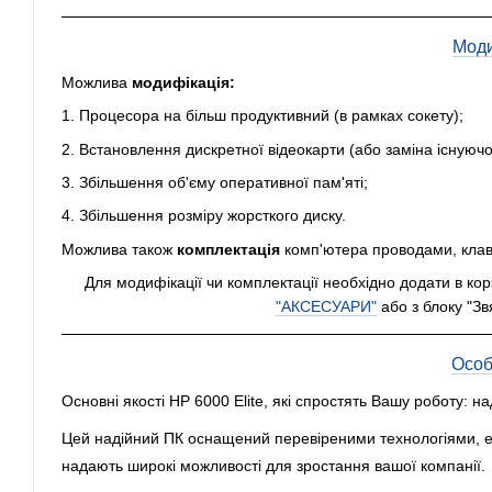
Моди
Можлива
модифікація:
1. Процесора на більш продуктивний (в рамках сокету);
2. Встановлення дискретної відеокарти (або заміна існуючо
3. Збільшення об'єму оперативної пам'яті;
4. Збільшення розміру жорсткого диску.
Можлива також
комплектація
комп'ютера проводами, клав
Для модифікації чи комплектації необхідно додати в ко
"АКСЕСУАРИ"
або з блоку "Звя
Особ
Основні якості HP 6000 Elite, які спростять Вашу роботу: над
Цей надійний ПК оснащений перевіреними технологіями, е
надають широкі можливості для зростання вашої компанії.