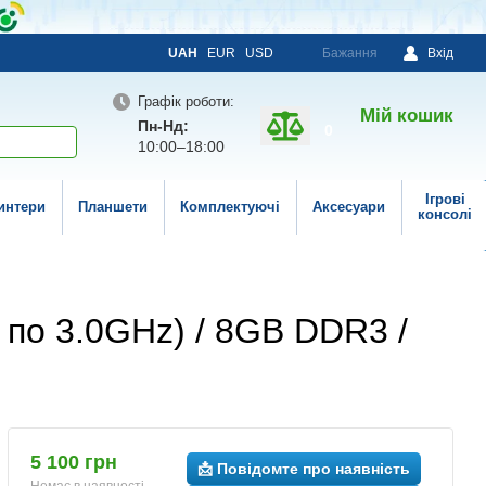
UAH
EUR
USD
Бажання
Вхід
Графік роботи:
Мій кошик
Пн-Нд:
0
10:00–18:00
Ігрові
интери
Планшети
Комплектуючі
Аксесуари
консолі
а по 3.0GHz) / 8GB DDR3 /
5 100 грн
📩 Повідомте про наявність
Немає в наявності