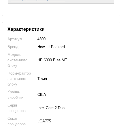
Характеристики
Артикул
4300
Бренд
Hewlett Packard
Модель
системного
HP 6000 Elite MT
блоку
Форм-фактор
системного
Tower
блоку
Країна-
США
виробник
Серія
Intel Core 2 Duo
процесора
Сокет
LGA775
процесора