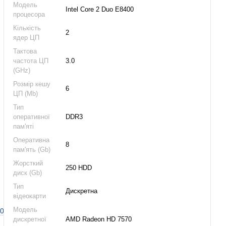
Модель
Intel Core 2 Duo E8400
процесора
Кількість
2
ядер ЦП
Тактова
частота ЦП
3.0
(GHz)
Розмір кешу
6
ЦП (Mb)
Тип
оперативної
DDR3
пам'яті
Оперативна
8
пам'ять (Gb)
Жорсткий
250 HDD
диск (Gb)
Тип
Дискретна
відеокарти
Модель
400_E7600_i_Pentium_E6500_E5400_v_igrah.html
дискретної
AMD Radeon HD 7570