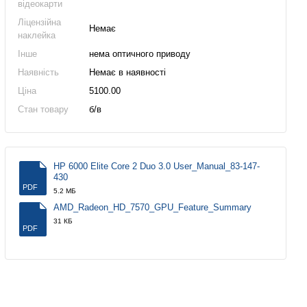
відеокарти
Ліцензійна
Немає
наклейка
Інше
нема оптичного приводу
Наявність
Немає в наявності
Ціна
5100.00
Стан товару
б/в
HP 6000 Elite Core 2 Duo 3.0 User_Manual_83-147-
430
PDF
5.2 МБ
AMD_Radeon_HD_7570_GPU_Feature_Summary
31 КБ
PDF