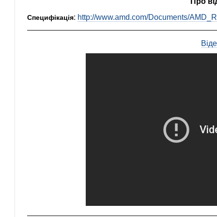
Про ві
:
http://www.amd.com/Documents/AMD
Специфікація
Від