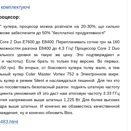
о комплектуючі
роцесор
:
го" кулера, процесор можна розігнати на 20-30%, що сильно
 може забеспечити до 50% "бесплатної продуктивності"
с Core 2 Duo E7600 до E8400. Переплачивать сотню грн за 160
зможностях разгона E8400 до 4,3 Ггц! Процессор Core 2 Duo
льного уровня за такую же цену. Это подтверждают и
и частоты). Если брать то только tray версию. Во первых,
50 грн). Во вторых, от боксового кулера толку мало, а тем
льный кулер Coler Master Vortex 752 в Электронном мире.
 кулер в режим Silent и наслаждаться тишиной. Для тех кто
но посоветовать безопасный разгон: поднять штатную частоту
циента умножения х9 это даст нам итоговую частоту 3.33 ГГц
днятия напряжения выше штатных 1,225 Вт. Для более высоких
дра выше штатных. И конечно же обзавестись качественной
аждения, ну и конечно обновить Bios.
9483.html