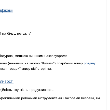
фікації
ї на більш потужну);
іатурою, мишкою чи іншими аксесуарами.
рзину (нажавши на кнопку "Купити") потрібний товар
розділу
зані товари" знизу цієї сторінки.
ливості
ійність, гнучкість, продуктивність.
фективними робочими інструментами і засобами безпеки, які