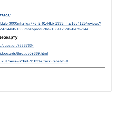
d77605/
wolfdale-3000mhz-lga775-l2-6144kb-1333mhz/1584125/reviews?
5-l2-6144kb-1333mhz&productId=1584125&lr=0&rtr=144
деокарту
:
.ru/question/75337634
videocards/thread809669.html
80701/reviews?hid=91031&track=tabs&lr=0