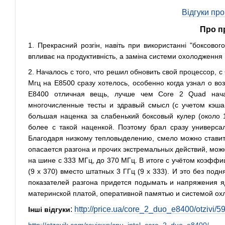
Відгуки пр
Про п
1. Прекрасний розгін, навіть при використанні "боксово
впливає на продуктивність, а заміна системи охолодження
2. Началось с того, что решил обновить свой процессор, 
Мгц на E8500 сразу хотелось, особенно когда узнал о во
E8400 отличная вещь, лучше чем Core 2 Quad нача
многочисленные тесты и здравый смысл (с учетом кэша 
большая наценка за слабенький боксовый кулер (около 1
более с такой наценкой. Поэтому брал сразу универса
Благодаря низкому тепловыделению, смело можно ставить
опасается разгона и прочих экстремальных действий, мож
на шине с 333 МГц, до 370 МГц. В итоге с учётом коэффи
(9 х 370) вместо штатных 3 ГГц (9 х 333). И это без по
показателей разгона придется подымать и напряжения я
материнской платой, оперативной памятью и системой охл
:
http://price.ua/core_2_duo_e8400/otzivi/5
Інші відгуки