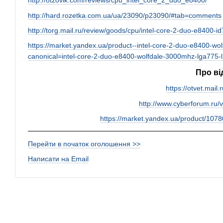
http://otzovik.com/reviews/cpu_intel_core_2_duo_e8400/
http://hard.rozetka.com.ua/ua/23090/p23090/#tab=comments
http://torg.mail.ru/review/goods/cpu/intel-core-2-duo-e8400-i
https://market.yandex.ua/product--intel-core-2-duo-e8400-
canonical=intel-core-2-duo-e8400-wolfdale-3000mhz-lga77
Про ві
https://otvet.mail
http://www.cyberforum.ru/
https://market.yandex.ua/product/107
Перейти в початок оголошення >>
Написати на Email