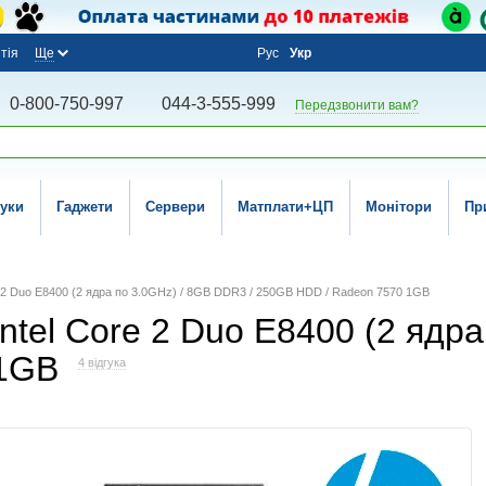
тія
Ще
Рус
Укр
0-800-750-997
044-3-555-999
Передзвонити вам?
уки
Гаджети
Сервери
Матплати+ЦП
Монітори
Пр
re 2 Duo E8400 (2 ядра по 3.0GHz) / 8GB DDR3 / 250GB HDD / Radeon 7570 1GB
Intel Core 2 Duo E8400 (2 ядр
 1GB
4 відгука