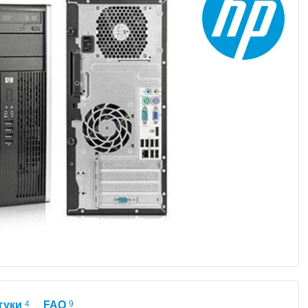
гуки
4
FAQ
9