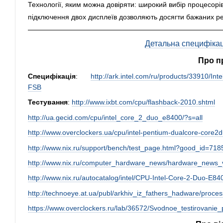
Технології, яким можна довіряти: широкий вибір процесорів 
підключення двох дисплеїв дозволяють досягти бажаних рез
Детальна специфікація
Про п
Специфікація
:
http://ark.intel.com/ru/products/33910
FSB
Тестування
:
http://www.ixbt.com/cpu/flashback-2010.shtml
http://ua.gecid.com/cpu/intel_core_2_duo_e8400/?s=all
http://www.overclockers.ua/cpu/intel-pentium-dualcore-core2du
http://www.nix.ru/support/bench/test_page.html?good_id=718
http://www.nix.ru/computer_hardware_news/hardware_news_
http://www.nix.ru/autocatalog/intel/CPU-Intel-Core-2-Du
http://technoeye.at.ua/publ/arkhiv_iz_fathers_hadware/proc
https://www.overclockers.ru/lab/36572/Svodnoe_testiro