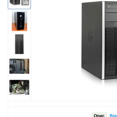
Опис
Від