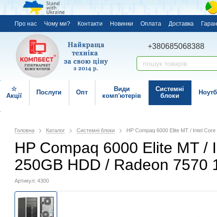
Про нас
Чому ми?
Контакти
Новинки
Оплата
Доставка
Гаран
+380685068388
☆
Види
Системні
Послуги
Опт
Ноутб
Акції
комп'ютерів
блоки
Головна
Каталог
Системні блоки
HP Compaq 6000 Elite MT / Intel Co
HP Compaq 6000 Elite MT / 
250GB HDD / Radeon 7570
Артикул: 4300