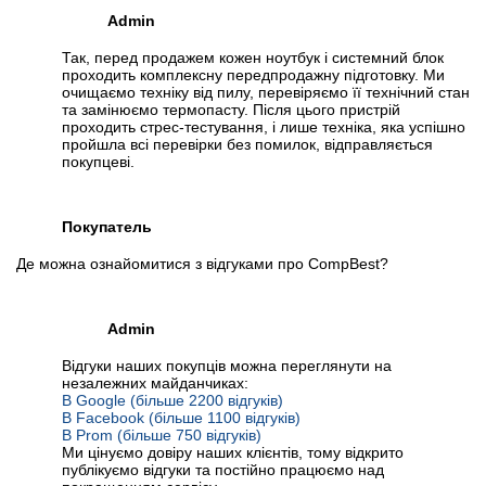
Admin
Так, перед продажем кожен ноутбук і системний блок
проходить комплексну передпродажну підготовку. Ми
очищаємо техніку від пилу, перевіряємо її технічний стан
та замінюємо термопасту. Після цього пристрій
проходить стрес-тестування, і лише техніка, яка успішно
пройшла всі перевірки без помилок, відправляється
покупцеві.
Покупатель
Де можна ознайомитися з відгуками про CompBest?
Admin
Відгуки наших покупців можна переглянути на
незалежних майданчиках:
В Google (більше 2200 відгуків)
В Facebook (більше 1100 відгуків)
В Prom (більше 750 відгуків)
Ми цінуємо довіру наших клієнтів, тому відкрито
публікуємо відгуки та постійно працюємо над