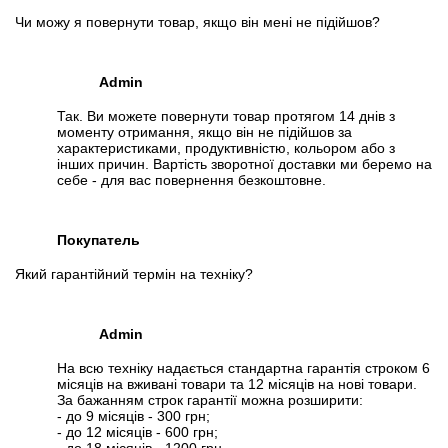
хватит года на 4, но за 25000 рублей это достойный
Чи можу я повернути товар, якщо він мені не підійшов?
процессор. Советую брать именно Intel, так как с ним легче
найти подходящие комплектующие. У меня всё
Про відеокарту
:
Admin
1. Любые игры на абсолютных ультрах идут вполне себе,
никаких фризов и статтеров. Особенно плавно из игр с
Так. Ви можете повернути товар протягом 14 днів з
хорошей графикой идут последний Wolfenstein the new
моменту отримання, якщо він не підійшов за
colossus и Doom 2016, более 70 кадров на FullHD в Doom с
характеристиками, продуктивністю, кольором або з
максимальной графикой и более 60 в Wolfenstein с чуть
інших причин. Вартість зворотної доставки ми беремо на
опущенным затенением и сглаживанием. Про остальные игры
себе - для вас повернення безкоштовне.
(battlefield 1, warframe, overwatch например) вообще молчу,
там все тоже прекрасно. AMD вообще молодцы, улучшили
поддержку, драйверы выходят очень часто, встают в
автоматическом режиме.
Покупатель
2. Данная видеокарта обладает аж 8-мью гигабайтами
Який гарантійний термін на техніку?
видеопамяти, которых хватит с головой для большинства игр
2018 и младше, чтоб играть на максимальных настройках.
Лично я использую данную видеокарту для игр типа WoT,
CS:GO, Pubg, мне хватает ее с головой, и даже еще
Admin
паралельно смотреть видео на втором мониторе. Вообщем
видеокарта подойдет большинству геймеров.
На всю техніку надається стандартна гарантія строком 6
місяців на вживані товари та 12 місяців на нові товари.
Перейти в початок оголошення >>
За бажанням строк гарантії можна розширити:
Написати на Email
- до 9 місяців - 300 грн;
- до 12 місяців - 600 грн;