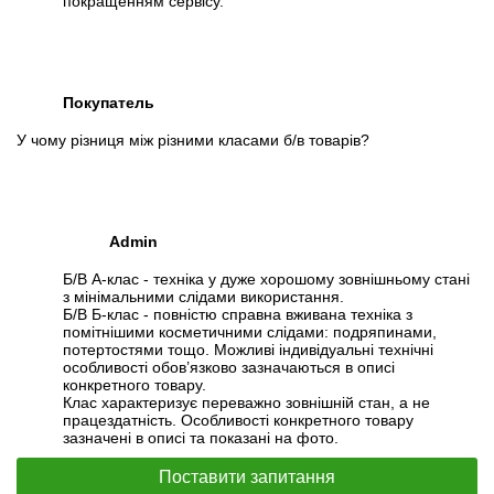
покращенням сервісу.
Покупатель
У чому різниця між різними класами б/в товарів?
Admin
Б/В А-клас - техніка у дуже хорошому зовнішньому стані
з мінімальними слідами використання.
Б/В Б-клас - повністю справна вживана техніка з
помітнішими косметичними слідами: подряпинами,
потертостями тощо. Можливі індивідуальні технічні
особливості обов’язково зазначаються в описі
конкретного товару.
Клас характеризує переважно зовнішній стан, а не
працездатність. Особливості конкретного товару
зазначені в описі та показані на фото.
Поставити запитання