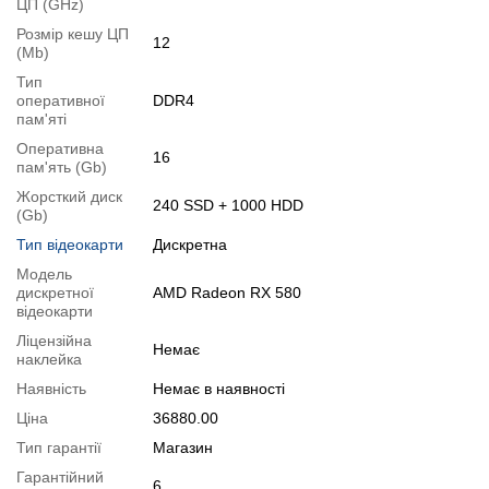
Специфікація відеокарти
:
Radeon™ RX 580
ЦП (GHz)
Тестування відеокарти
:
Radeon™ RX 580
Розмір кешу ЦП
12
(Mb)
Відеоогляд
Тип
оперативної
DDR4
пам'яті
Оперативна
16
пам'ять (Gb)
Жорсткий диск
240 SSD + 1000 HDD
(Gb)
Тип відеокарти
Дискретна
Модель
дискретної
AMD Radeon RX 580
відеокарти
Ліцензійна
Немає
наклейка
Наявність
Немає в наявності
Ціна
36880.00
Тип гарантії
Магазин
Гарантійний
6