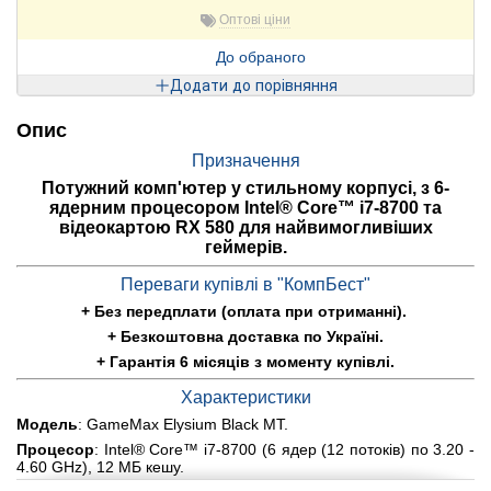
Оптові ціни
До обраного
Додати до порівняння
Опис
Призначення
Потужний комп'ютер у стильному корпусі, з 6-
ядерним процесором Intel® Core™ i7-8700 та
відеокартою RX 580 для найвимогливіших
геймерів.
Переваги купівлі в "КомпБест"
+ Без передплати (оплата при отриманні).
+ Безкоштовна доставка по Україні.
+ Гарантія 6 місяців з моменту купівлі.
Характеристики
Модель
: GameMax Elysium Black MT.
Процесор
: Intel® Core™ i7-8700 (6 ядер (12 потокiв) по 3.20 -
4.60 GHz), 12 МБ кешу.