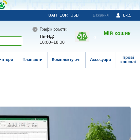
UAH
EUR
USD
Бажання
Вхід
Графік роботи:
Мій кошик
Пн-Нд:
0
10:00–18:00
Ігрові
интери
Планшети
Комплектуючі
Аксесуари
консолі