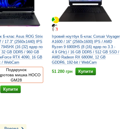
ук Б-клас Asus ROG Strix
Ігровий ноутбук Б-клас Corsair Voyager
/ 17.3" (2560x1440) IPS
A1600 / 16" (2560x1600) IPS / AMD
 7945HX (16 (32) ядер по
Ryzen 9 6900HS (8 (16) ядер по 3.3 -
 / 32 GB DDR5 / 960 GB
4.9 GHz) / 16 GB DDR5 / 512 GB SSD /
GeForce RTX 4090, 16 GB
AMD Radeon RX 6800M, 12 GB
t / WebCam
GDDR6, 192-bit / WebCam
Подарунок
51 280 грн
Купити
дротова мишка HOCO
GM28
Купити
Вперед