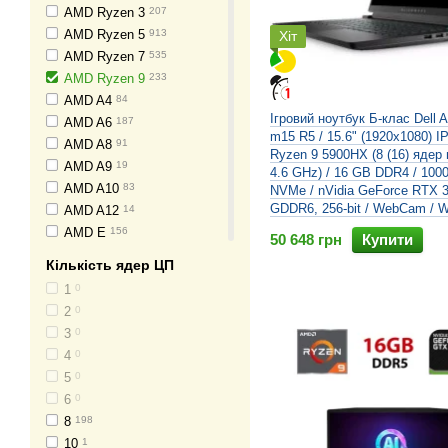
AMD Ryzen 3
207
1600x900
0
AMD Ryzen 5
913
Хіт
1680x1050
0
AMD Ryzen 7
535
1680x945
0
AMD Ryzen 9
233
2048x1536
0
AMD A4
84
2160x1350
0
Ігровий ноутбук Б-клас Dell A
AMD A6
187
2160x1440
0
m15 R5 / 15.6" (1920x1080) I
AMD A8
91
2240x1400
0
Ryzen 9 5900HX (8 (16) ядер п
AMD A9
19
4.6 GHz) / 16 GB DDR4 / 10
2256x1504
0
AMD A10
83
NVMe / nVidia GeForce RTX 
2304x1440
0
GDDR6, 256-bit / WebCam / 
AMD A12
14
2400x1600
0
AMD E
156
50 648 грн
Купити
2496x1664
0
AMD E1
17
2560x1664
0
Кількість ядер ЦП
AMD E2
39
2736x1824
0
1
0
AMD C
13
2880x1620
1
2
0
AMD Athlon
15
2880x1800
0
3
0
AMD Athlon 64 X2
1
2880x1920
0
4
0
AMD Athlon II X2
17
3000x2000
0
5
0
AMD Athlon II X3
2
3024x1964
0
6
0
AMD Athlon Silver
12
3072x1920
2
8
198
AMD 3000 Series
3
3200x1800
0
10
1