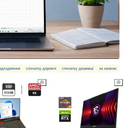
надходження
спочатку дорожчі
спочатку дешевші
за назвою