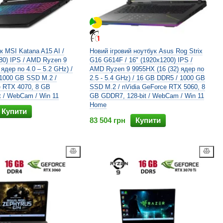
к MSI Katana A15 AI /
Новий ігровий ноутбук Asus Rog Strix
080) IPS / AMD Ryzen 9
G16 G614F / 16" (1920x1200) IPS /
 ядер по 4.0 – 5.2 GHz) /
AMD Ryzen 9 9955HX (16 (32) ядер по
1000 GB SSD M.2 /
2.5 - 5.4 GHz) / 16 GB DDR5 / 1000 GB
e RTX 4070, 8 GB
SSD M.2 / nVidia GeForce RTX 5060, 8
t / WebCam / Win 11
GB GDDR7, 128-bit / WebCam / Win 11
Home
Купити
83 504 грн
Купити