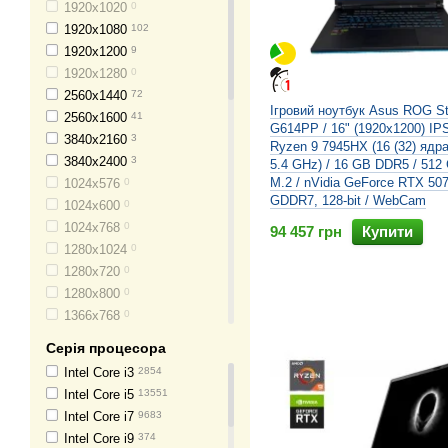
1920x1020
0
Maingear
1
1920x1080
102
CyberPower
0
1920x1200
9
Monster
0
1920x1280
0
Origin
0
2560x1440
72
Corsair
5
Ігровий ноутбук Asus ROG St
2560x1600
41
XPG
0
G614PP / 16" (1920x1200) IP
3840x2160
3
Overpowered
0
Ryzen 9 7945HX (16 (32) ядра 
3840x2400
3
5.4 GHz) / 16 GB DDR5 / 51
Prostar
0
M.2 / nVidia GeForce RTX 50
1024x576
0
Sager
0
GDDR7, 128-bit / WebCam
1024x600
0
EVOO
0
1024x768
0
94 457 грн
Купити
Skytech
0
1280x1024
0
1280x720
0
1280x800
0
1366x768
0
1366x912
0
Серія процесора
1440x900
0
Intel Core i3
2854
1536x864
0
Intel Core i5
13551
1536x1024
0
Intel Core i7
9683
1600x1050
0
Intel Core i9
374
1600x1200
0