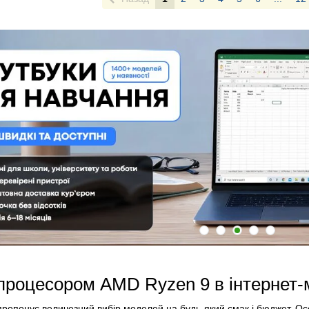
 процесором AMD Ryzen 9 в інтернет-
пропонує величезний вибір моделей на будь-який смак і бюджет. О