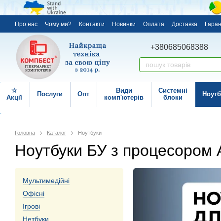
Про нас
Чому ми?
Контакти
Новинки
Оплата
Доставка
Гаран
+380685068388
☆
Види
Системні
Послуги
Опт
Ноутб
Акції
комп'ютерів
блоки
Головна
Каталог
Ноутбуки
Ноутбуки БУ з процесором
Мультимедійні
Офісні
Ігрові
Нетбуки