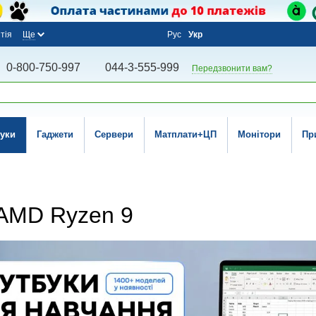
тія
Ще
Рус
Укр
0-800-750-997
044-3-555-999
Передзвонити вам?
уки
Гаджети
Сервери
Матплати+ЦП
Монітори
Пр
 AMD Ryzen 9