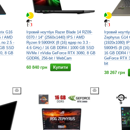
rix G16
Ігровий ноутбук Razer Blade 14 RZ09-
Ігровий ноутб
S / AMD
0370 / 14" (2560x1440) IPS / AMD
Zephyrus G14 
по 2.5 -
Ryzen 9 5900HX (8 (16) ядер по 3.3 -
(1920x1080) I
2 GB SSD
4.6 GHz) / 16 GB DDR4 / 1000 GB SSD
5900HS (8 (16)
70, 8 GB
NVMe / nVidia GeForce RTX 3080, 8 GB
16 GB DDR4 / 
GDDR6, 256-bit / WebCam
GeForce RTX 3
bit
60 840 грн
Купити
38 267 грн