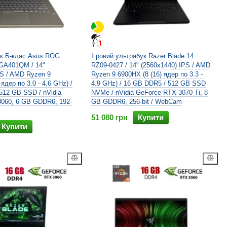
ук Б-клас Asus ROG
Ігровий ультрабук Razer Blade 14
GA401QM / 14"
RZ09-0427 / 14" (2560x1440) IPS / AMD
PS / AMD Ryzen 9
Ryzen 9 6900HX (8 (16) ядер по 3.3 -
 ядер по 3.0 - 4.6 GHz) /
4.9 GHz) / 16 GB DDR5 / 512 GB SSD
512 GB SSD / nVidia
NVMe / nVidia GeForce RTX 3070 Ti, 8
060, 6 GB GDDR6, 192-
GB GDDR6, 256-bit / WebCam
51 080 грн
Купити
Купити