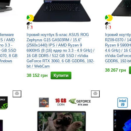
lienware
Ігровий ноутбук Б-клас ASUS ROG
Ігровий ноутбу
PS / AMD
Zephyrus G15 GA503RM / 15.6"
RZ09-0370 / 14
о 3.3 -
(2560x1440) IPS / AMD Ryzen 9
Ryzen 9 5900HX
00 GB SSD
6900HS (8 (16) ядер по 3.3 - 4.9 GHz) /
4.6 GHz) / 16
3070, 8 GB
16 GB DDR5 / 512 GB SSD / nVidia
nVidia GeForc
Windows
GeForce RTX 3060, 6 GB GDDR6, 192-
GDDR6, 192-bi
bit / WebCam
38 267 грн
38 152 грн
Купити