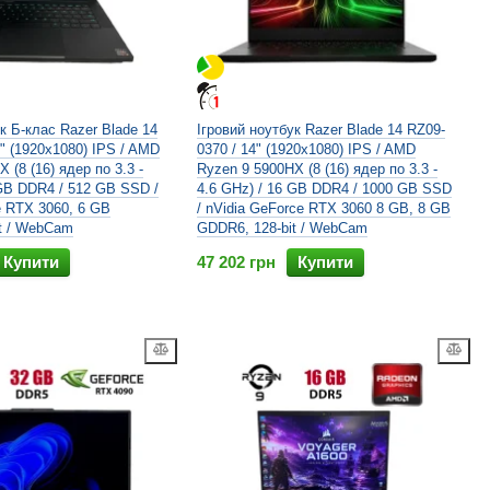
к Б-клас Razer Blade 14
Ігровий ноутбук Razer Blade 14 RZ09-
" (1920x1080) IPS / AMD
0370 / 14" (1920x1080) IPS / AMD
 (8 (16) ядер по 3.3 -
Ryzen 9 5900HX (8 (16) ядер по 3.3 -
 GB DDR4 / 512 GB SSD /
4.6 GHz) / 16 GB DDR4 / 1000 GB SSD
e RTX 3060, 6 GB
/ nVidia GeForce RTX 3060 8 GB, 8 GB
t / WebCam
GDDR6, 128-bit / WebCam
Купити
47 202 грн
Купити