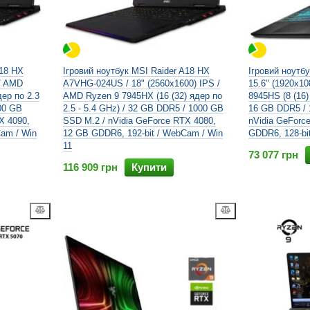
A18 HX
Ігровий ноутбук MSI Raider A18 HX
Ігровий ноутбу
 / AMD
A7VHG-024US / 18" (2560x1600) IPS /
15.6" (1920x1
ер по 2.3
AMD Ryzen 9 7945HX (16 (32) ядер по
8945HS (8 (16)
000 GB
2.5 - 5.4 GHz) / 32 GB DDR5 / 1000 GB
16 GB DDR5 / 
X 4090,
SSD M.2 / nVidia GeForce RTX 4080,
nVidia GeForc
Cam / Win
12 GB GDDR6, 192-bit / WebCam / Win
GDDR6, 128-bi
11
73 077 грн
116 909 грн
Купити