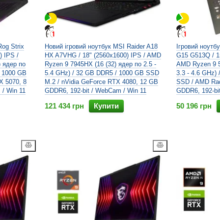
og Strix
Новий ігровий ноутбук MSI Raider A18
Ігровий ноутб
 IPS /
HX A7VHG / 18" (2560x1600) IPS / AMD
G15 G513Q / 15
 ядер по
Ryzen 9 7945HX (16 (32) ядер по 2.5 -
AMD Ryzen 9 5
/ 1000 GB
5.4 GHz) / 32 GB DDR5 / 1000 GB SSD
3.3 - 4.6 GHz)
X 5070, 8
M.2 / nVidia GeForce RTX 4080, 12 GB
SSD / AMD Ra
/ Win 11
GDDR6, 192-bit / WebCam / Win 11
GDDR6, 192-bi
121 434 грн
Купити
50 196 грн