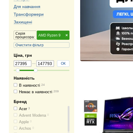
Для навчання
Трансформери
Захищені
Серія
AMD Ryzen 9
процесора:
Очистити фільтр
Ціна, грн
ОК
Наявність
В наявності
24
Немає в наявності
209
Бренд
Acer
3
Advent Modena
0
Apple
0
Archos
0