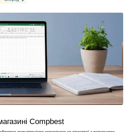
магазині Compbest
собливою популярністю користуються пристрої з потужними