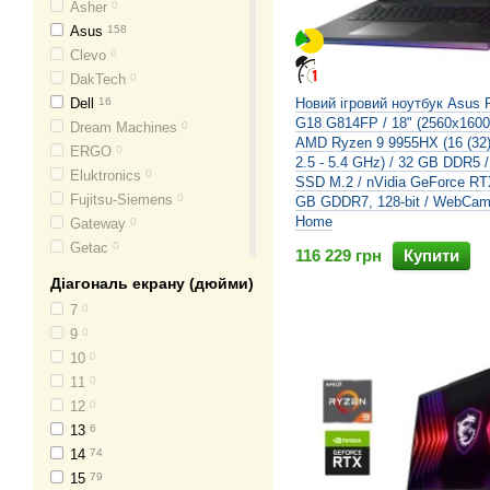
Asher
0
Asus
158
Clevo
0
DakTech
0
Dell
16
Новий ігровий ноутбук Asus R
G18 G814FP / 18" (2560x1600)
Dream Machines
0
AMD Ryzen 9 9955HX (16 (32)
ERGO
0
2.5 - 5.4 GHz) / 32 GB DDR5 
Eluktronics
0
SSD M.2 / nVidia GeForce RT
Fujitsu-Siemens
0
GB GDDR7, 128-bit / WebCam 
Home
Gateway
0
Getac
0
116 229 грн
Купити
Gigabyte
0
Діагональ екрану (дюйми)
Google
0
7
0
Hewlett Packard
3
9
0
Honor
0
10
0
Huawei
0
11
0
Impression
0
12
0
Intel
0
13
6
LG
0
14
74
Lenovo
7
15
79
MSI
8