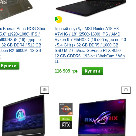
ук Б-клас Asus ROG Strix
Ігровий ноутбук MSI Raider A18 HX
.6" (1920x1080) IPS /
A7VHG / 18" (2560x1600) IPS / AMD
900HX (8 (16) ядер по
Ryzen 9 7945HX3D (16 (32) ядер по 2.3
 / 32 GB DDR4 / 512 GB
- 5.4 GHz) / 32 GB DDR5 / 1000 GB
deon RX 6800M, 12 GB
SSD M.2 / nVidia GeForce RTX 4080,
t
12 GB GDDR6, 192-bit / WebCam / Win
11
Купити
116 909 грн
Купити