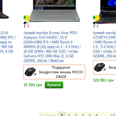
A15 AI
Ігровий ноутбук Б-клас Asus ROG
Ігровий ноутб
080) IPS /
Zephyrus G14 GA401l / 15.6"
G733PYV-XH97 
ядер по
(1920x1080) IPS / AMD Ryzen 9
/ AMD Ryzen 9
/ 960 GB
4900HS (8 (16) ядер по 3 - 4.3 GHz) /
2.5 - 5.4 GHz)
70, 8 GB
16 GB DDR4 / 960 GB SSD / nVidia
SSD / nVidia 
GeForce RTX 2060 Max-Q, 6 GB
GDDR6, 256-bi
GDDR6, 192-bit / WebCam
Подарунок
Без
Бездротова мишка HOCO
GM28
122 851 грн
31 591 грн
Купити
Назад
1
2
3
4
5
6
...
12