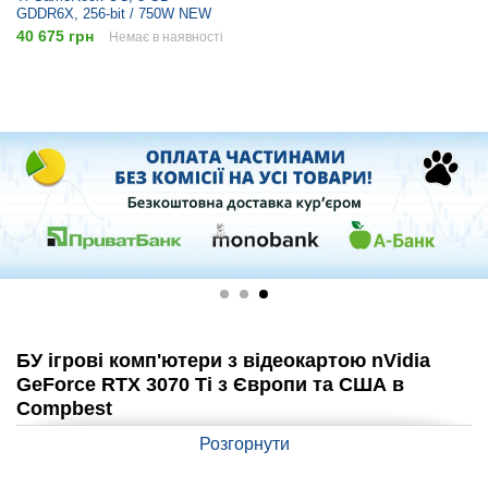
GDDR6X, 256-bit / 750W NEW
40 675 грн
Немає в наявності
БУ ігрові комп'ютери з відеокартою nVidia
GeForce RTX 3070 Ti з Європи та США в
Compbest
Ігрові комп'ютери
з відеокартою nVidia GeForce RTX 3070 Ti в
Розгорнути
магазині Compbest — це відмінне рішення для тих, хто шукає
потужне та якісне обладнання для ігор і роботи. Ця відеокарта