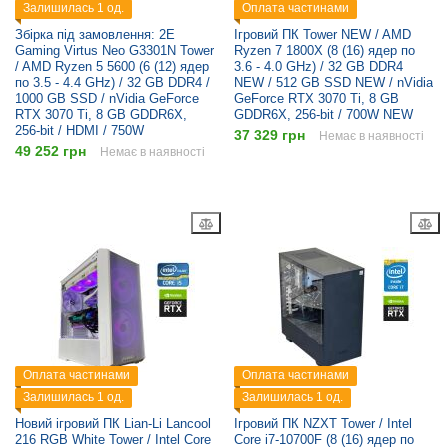
Залишилась 1 од.
Оплата частинами
Збірка під замовлення: 2E
Ігровий ПК Tower NEW / AMD
Gaming Virtus Neo G3301N Tower
Ryzen 7 1800X (8 (16) ядер по
/ AMD Ryzen 5 5600 (6 (12) ядер
3.6 - 4.0 GHz) / 32 GB DDR4
по 3.5 - 4.4 GHz) / 32 GB DDR4 /
NEW / 512 GB SSD NEW / nVidia
1000 GB SSD / nVidia GeForce
GeForce RTX 3070 Ti, 8 GB
RTX 3070 Ti, 8 GB GDDR6X,
GDDR6X, 256-bit / 700W NEW
256-bit / HDMI / 750W
37 329 грн
Немає в наявності
49 252 грн
Немає в наявності
Оплата частинами
Оплата частинами
Залишилась 1 од.
Залишилась 1 од.
Новий ігровий ПК Lian-Li Lancool
Ігровий ПК NZXT Tower / Intel
216 RGB White Tower / Intel Core
Core i7-10700F (8 (16) ядер по