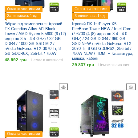
Оплата частинами
Оплата частинами
Залишилась 1 од.
Залишилась 1 од.
Збірка під замовлення: ігровий
Ігровий ПК 1stPlayer X5
ПК Gamdias Atlas M1 Black
FireBase Tower NEW / Intel Core
Tower / AMD Ryzen 5 5600 (6 (12)
i7-6700 (4 (8) ядра по 3.4 - 4.0
ядер по 3.5 - 4.4 GHz) / 32 GB
GHz) / 24 GB DDR4 / 960 GB
DDR4 / 1000 GB SSD M.2 /
SSD NEW / nVidia GeForce RTX
nVidia GeForce RTX 3070 Ti, 8
3070 Ti, 8 GB GDDR6X, 256-bit /
GB GDDR6X, 256-bit / 750W
750W NEW / HDMI + Клавіатура,
мишка, кабелі
48 992 грн
Немає в наявності
29 837 грн
Немає в наявності
Оплата частинами