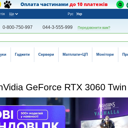
тія
Ще
Рус
Укр
0-800-750-997
044-3-555-999
Передзвонити вам?
уки
Гаджети
Сервери
Матплати+ЦП
Монітори
Пр
 nVidia GeForce RTX 3060 Twin