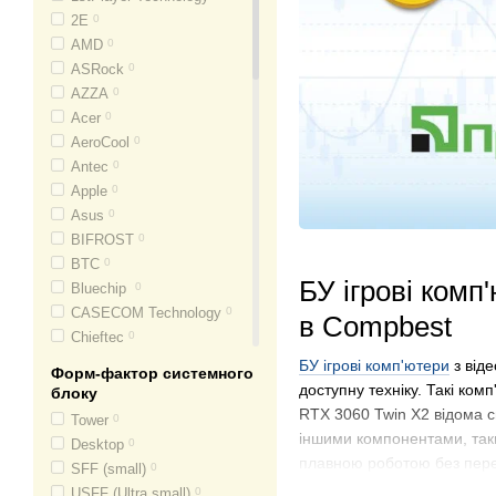
2E
0
AMD
0
ASRock
0
AZZA
0
Acer
0
AeroCool
0
Antec
0
Apple
0
Asus
0
BIFROST
0
BTC
0
БУ ігрові комп
Bluechip
0
CASECOM Technology
0
в Compbest
Chieftec
0
Cooler Master
0
БУ ігрові комп'ютери
з віде
Форм-фактор системного
Cougar
0
доступну техніку. Такі ком
блоку
DeepCool
0
RTX 3060 Twin X2 відома с
Tower
0
Dell
0
іншими компонентами, таки
Desktop
0
EuroCom
0
плавною роботою без пер
SFF (small)
0
Expert PC
0
USFF (Ultra small)
0