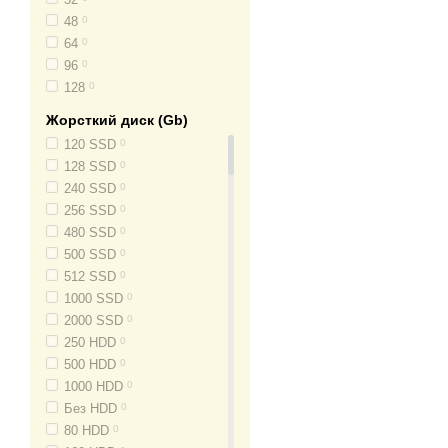
4.7
0
48
0
64
0
96
0
128
0
Жорсткий диск (Gb)
120 SSD
0
128 SSD
0
240 SSD
0
256 SSD
0
480 SSD
0
500 SSD
0
512 SSD
0
1000 SSD
0
2000 SSD
0
250 HDD
0
500 HDD
0
1000 HDD
0
Без HDD
0
80 HDD
0