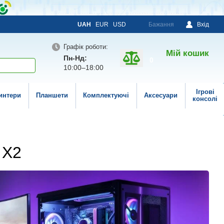
UAH
EUR
USD
Бажання
Вхід
Графік роботи:
Мій кошик
Пн-Нд:
0
10:00–18:00
Ігрові
интери
Планшети
Комплектуючі
Аксесуари
консолі
 X2