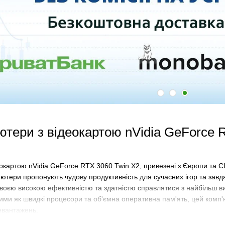
'ютери з відеокартою nVidia GeForce
окартою nVidia GeForce RTX 3060 Twin X2, привезені з Європи та С
п'ютери пропонують чудову продуктивність для сучасних ігор та завд
воєю високою ефективністю та здатністю справлятися з найбільш в
ми як швидкі процесори та об'ємна оперативна пам'ять, цей комп'
евантажень.