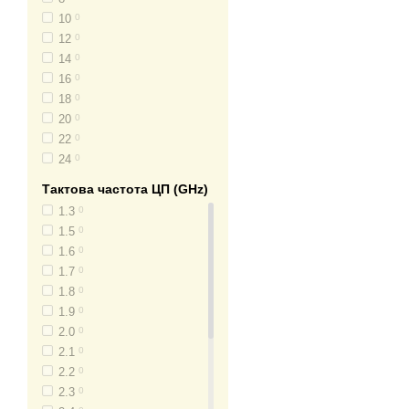
Якість та перевірка
— 
BGA1288
0
10
0
BGA1440
0
Гарантія
— Compbest на
12
0
LGA1851
0
14
0
Широкий вибір
— в ас
16
0
Висока продуктивніс
18
0
професійних додатках.
20
0
Зниження ризиків
— по
22
0
24
0
Екологічність
— придба
Тактова частота ЦП (GHz)
1.3
0
1.5
0
1.6
0
1.7
0
1.8
0
1.9
0
2.0
0
2.1
0
2.2
0
2.3
0