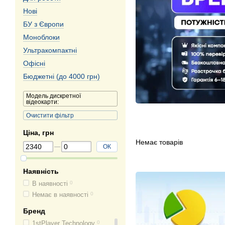
Нові
БУ з Європи
Моноблоки
Ультракомпактні
Офісні
Бюджетні (до 4000 грн)
Модель дискретної
відеокарти:
Очистити фільтр
Ціна, грн
Немає товарів
ОК
Наявність
В наявності
0
Немає в наявності
0
Бренд
1stPlayer Technology
0