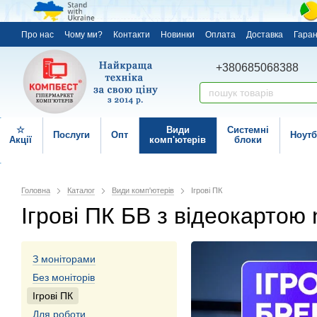
Про нас
Чому ми?
Контакти
Новинки
Оплата
Доставка
Гаран
+380685068388
☆
Види
Системні
Послуги
Опт
Ноутб
Акції
комп'ютерів
блоки
Головна
Каталог
Види комп'ютерів
Ігрові ПК
Ігрові ПК БВ з відеокартою
З моніторами
Без моніторів
Ігрові ПК
Для роботи