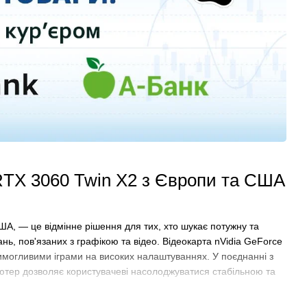
 RTX 3060 Twin X2 з Європи та США
ША, — це відмінне рішення для тих, хто шукає потужну та
ань, пов'язаних з графікою та відео. Відеокарта nVidia GeForce
имогливими іграми на високих налаштуваннях. У поєднанні з
ютер дозволяє користувачеві насолоджуватися стабільною та