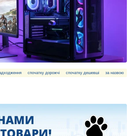
надходження
спочатку дорожчі
спочатку дешевші
за назвою